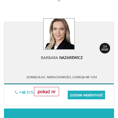
34
OFERT
BARBARA
NAZAREWICZ
DORADCA DS. NIERUCHOMOŚCI, LICENCJA NR 1214
pokaż nr
+48 515-634-552
zostaw wiadomość