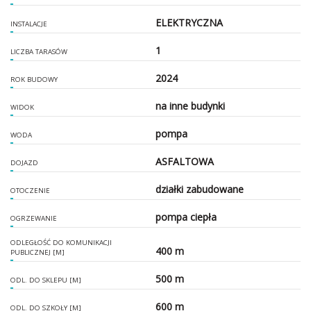
ELEKTRYCZNA
INSTALACJE
1
LICZBA TARASÓW
2024
ROK BUDOWY
na inne budynki
WIDOK
pompa
WODA
ASFALTOWA
DOJAZD
działki zabudowane
OTOCZENIE
pompa ciepła
OGRZEWANIE
ODLEGŁOŚĆ DO KOMUNIKACJI
400 m
PUBLICZNEJ [M]
500 m
ODL. DO SKLEPU [M]
600 m
ODL. DO SZKOŁY [M]