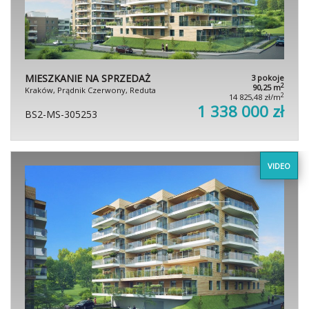
MIESZKANIE NA SPRZEDAŻ
3 pokoje
2
90,25 m
Kraków, Prądnik Czerwony, Reduta
2
14 825,48 zł/m
1 338 000 zł
BS2-MS-305253
VIDEO