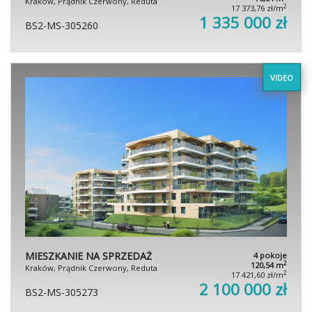
Kraków, Prądnik Czerwony, Reduta
2
17 373,76 zł/m
1 335 000 zł
BS2-MS-305260
VIDEO
MIESZKANIE NA SPRZEDAŻ
4 pokoje
2
120,54 m
Kraków, Prądnik Czerwony, Reduta
2
17 421,60 zł/m
2 100 000 zł
BS2-MS-305273