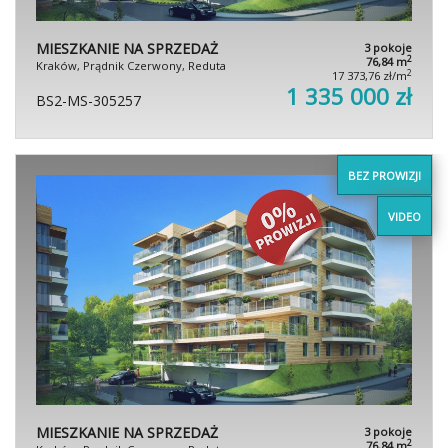
MIESZKANIE NA SPRZEDAŻ
3 pokoje
2
76,84 m
Kraków, Prądnik Czerwony, Reduta
2
17 373,76 zł/m
1 335 000 zł
BS2-MS-305257
BEZ PROWIZJI
VIDEO
MIESZKANIE NA SPRZEDAŻ
3 pokoje
2
76,84 m