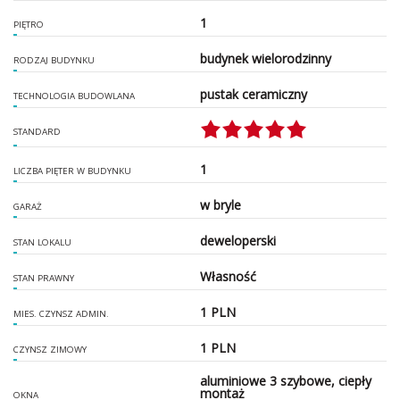
1
PIĘTRO
budynek wielorodzinny
RODZAJ BUDYNKU
pustak ceramiczny
TECHNOLOGIA BUDOWLANA
STANDARD
1
LICZBA PIĘTER W BUDYNKU
w bryle
GARAŻ
deweloperski
STAN LOKALU
Własność
STAN PRAWNY
1 PLN
MIES. CZYNSZ ADMIN.
1 PLN
CZYNSZ ZIMOWY
aluminiowe 3 szybowe, ciepły
montaż
OKNA