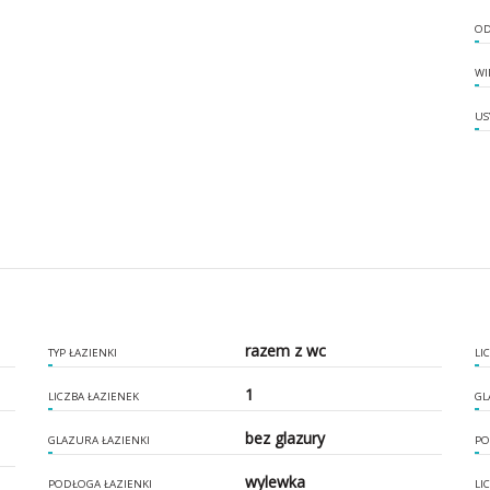
OD
WI
US
razem z wc
TYP ŁAZIENKI
LI
1
LICZBA ŁAZIENEK
GL
bez glazury
GLAZURA ŁAZIENKI
PO
wylewka
PODŁOGA ŁAZIENKI
LI