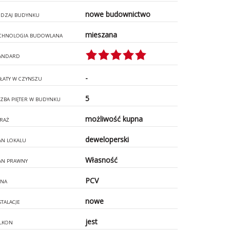
nowe budownictwo
DZAJ BUDYNKU
mieszana
CHNOLOGIA BUDOWLANA
ANDARD
-
ŁATY W CZYNSZU
5
CZBA PIĘTER W BUDYNKU
możliwość kupna
RAŻ
deweloperski
AN LOKALU
Własność
AN PRAWNY
PCV
NA
nowe
STALACJE
jest
LKON