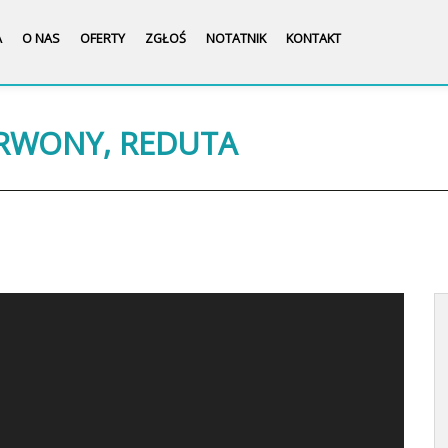
A
O NAS
OFERTY
ZGŁOŚ
NOTATNIK
KONTAKT
ERWONY, REDUTA