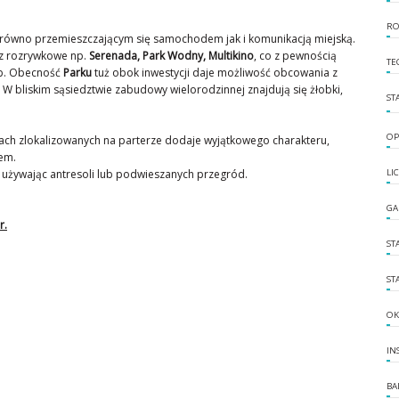
RO
zarówno przemieszczającym się samochodem jak i komunikacją miejską.
az rozrywkowe np.
Serenada, Park Wodny, Multikino
, co z pewnością
TE
ób. Obecność
Parku
tuż obok inwestycji daje możliwość obcowania z
W bliskim sąsiedztwie zabudowy wielorodzinnej znajdują się żłobki,
ST
OP
ch zlokalizowanych na parterze dodaje wyjątkowego charakteru,
em.
, używając antresoli lub podwieszanych przegród.
LI
GA
r.
ST
ST
OK
IN
BA