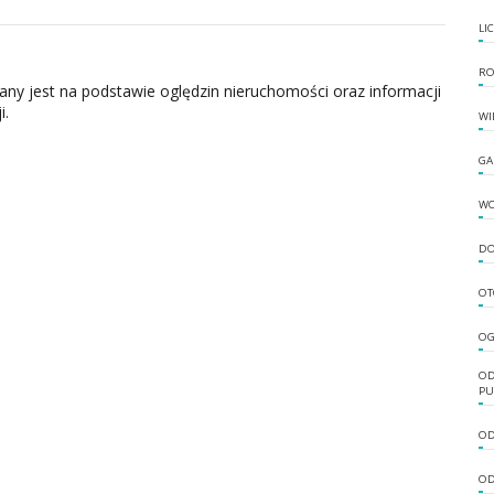
LI
RO
zany jest na podstawie oględzin nieruchomości oraz informacji
i.
WI
GA
W
DO
OT
OG
OD
PU
OD
OD