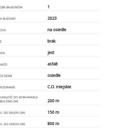
1
CZBA BALKONÓW
2023
K BUDOWY
na osiedle
DOK
brak
Z
jest
ODA
asfalt
JAZD
osiedle
OCZENIE
C.O. miejskie
RZEWANIE
LEGŁOŚĆ DO KOMUNIKACJI
200 m
BLICZNEJ [M]
150 m
L. DO SKLEPU [M]
800 m
L. DO SZKOŁY [M]