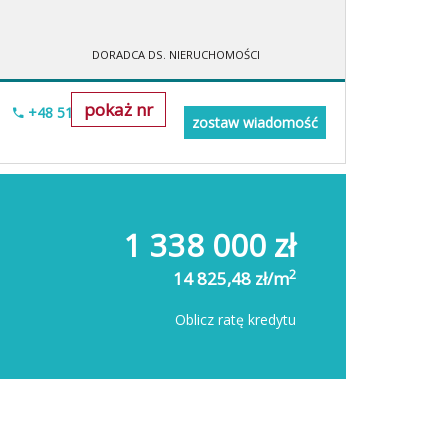
DORADCA DS. NIERUCHOMOŚCI
pokaż nr
+48 518-706-518
zostaw wiadomość
1 338 000 zł
2
14 825,48 zł/m
Oblicz ratę kredytu