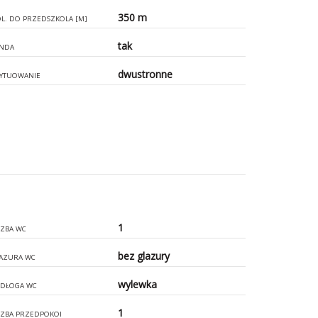
350 m
L. DO PRZEDSZKOLA [M]
tak
NDA
dwustronne
YTUOWANIE
1
CZBA WC
bez glazury
AZURA WC
wylewka
DŁOGA WC
1
CZBA PRZEDPOKOI