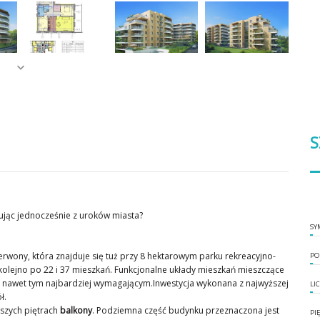
S
nując jednocześnie z uroków miasta?
SY
erwony, która znajduje się tuż przy 8 hektarowym parku rekreacyjno-
PO
 kolejno po 22 i 37 mieszkań. Funkcjonalne układy mieszkań mieszczące
nawet tym najbardziej wymagającym.Inwestycja wykonana z najwyższej
LI
ł.
ższych piętrach
balkony
. Podziemna część budynku przeznaczona jest
PI