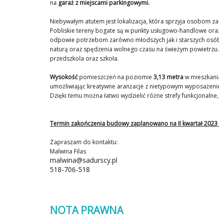
na
garaż z miejscami parkingowymi.
Niebywałym atutem jest lokalizacja, która sprzyja osobom 
Pobliskie tereny bogate są w punkty usługowo-handlowe or
odpowie potrzebom zarówno młodszych jak i starszych os
naturą oraz spędzenia wolnego czasu na świeżym powietrzu. 
przedszkola oraz szkoła.
Wysokość
pomieszczeń
na poziomie
3,13 metra
w mieszkania
umożliwiając kreatywne aranżacje z nietypowym wyposażeni
Dzięki temu można łatwo wydzielić różne strefy funkcjonalne
Termin zakończenia budowy zaplanowano na II kwartał 2023 
Zapraszam do kontaktu:
Malwina Filas
malwina@sadurscy.pl
518-706-518
NOTA PRAWNA