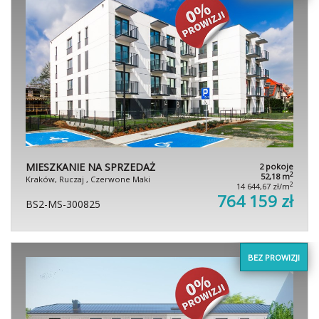
MIESZKANIE NA SPRZEDAŻ
2 pokoje
2
52,18 m
Kraków, Ruczaj , Czerwone Maki
2
14 644,67 zł/m
764 159 zł
BS2-MS-300825
BEZ PROWIZJI