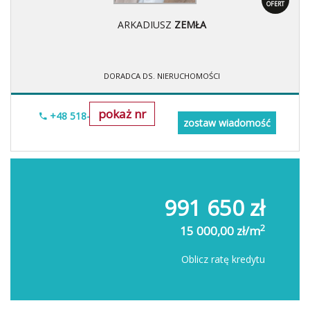
OFERT
ARKADIUSZ
ZEMŁA
DORADCA DS. NIERUCHOMOŚCI
pokaż nr
+48 518-706-552
zostaw wiadomość
991 650 zł
2
15 000,00 zł/m
Oblicz ratę kredytu