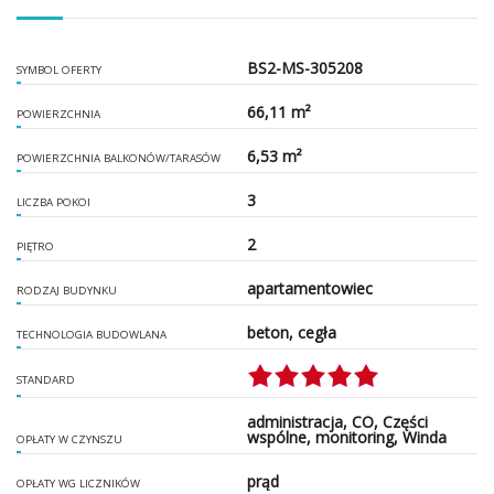
BS2-MS-305208
SYMBOL OFERTY
66,11 m²
POWIERZCHNIA
6,53 m²
POWIERZCHNIA BALKONÓW/TARASÓW
3
LICZBA POKOI
2
PIĘTRO
apartamentowiec
RODZAJ BUDYNKU
beton, cegła
TECHNOLOGIA BUDOWLANA
STANDARD
administracja, CO, Części
wspólne, monitoring, Winda
OPŁATY W CZYNSZU
prąd
OPŁATY WG LICZNIKÓW