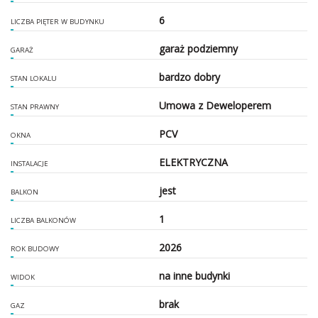
6
LICZBA PIĘTER W BUDYNKU
garaż podziemny
GARAŻ
bardzo dobry
STAN LOKALU
Umowa z Deweloperem
STAN PRAWNY
PCV
OKNA
ELEKTRYCZNA
INSTALACJE
jest
BALKON
1
LICZBA BALKONÓW
2026
ROK BUDOWY
na inne budynki
WIDOK
brak
GAZ