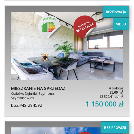
REZERWACJA
VIDEO
MIESZKANIE NA SPRZEDAŻ
4 pokoje
2
85,00 m
Kraków, Dębniki, Szymona
2
13 529,41 zł/m
Szymonowica
1 150 000 zł
BS2-MS-294592
BEZ PROWIZJI