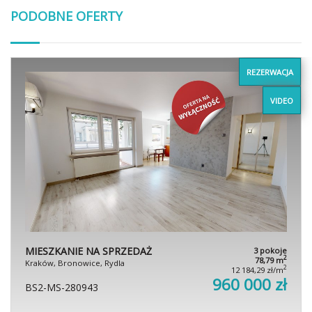
PODOBNE OFERTY
REZERWACJA
VIDEO
MIESZKANIE NA SPRZEDAŻ
3 pokoje
2
78,79 m
Kraków, Bronowice, Rydla
2
12 184,29 zł/m
960 000 zł
BS2-MS-280943