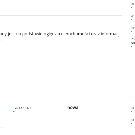
OD
WI
LI
zany jest na podstawie oględzin nieruchomości oraz informacji
i.
PR
NI
nowa
TYP ŁAZIENKI
LI
LI