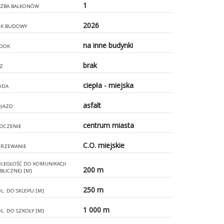
1
CZBA BALKONÓW
2026
K BUDOWY
na inne budynki
DOK
brak
Z
ciepła - miejska
ODA
asfalt
JAZD
centrum miasta
OCZENIE
C.O. miejskie
RZEWANIE
LEGŁOŚĆ DO KOMUNIKACJI
200 m
BLICZNEJ [M]
250 m
L. DO SKLEPU [M]
1 000 m
L. DO SZKOŁY [M]