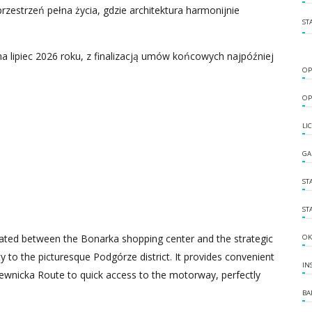
rzestrzeń pełna życia, gdzie architektura harmonijnie
ST
 lipiec 2026 roku, z finalizacją umów końcowych najpóźniej
OP
OP
LI
GA
ST
ST
ituated between the Bonarka shopping center and the strategic
OK
 to the picturesque Podgórze district. It provides convenient
IN
iewnicka Route to quick access to the motorway, perfectly
BA