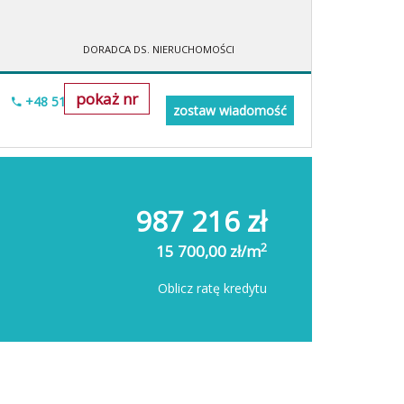
DORADCA DS. NIERUCHOMOŚCI
pokaż nr
+48 518-706-552
zostaw wiadomość
987 216 zł
2
15 700,00 zł/m
Oblicz ratę kredytu