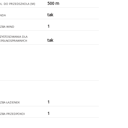
500 m
L. DO PRZEDSZKOLA [M]
tak
NDA
1
CZBA WIND
ZYSTOSOWANIA DLA
tak
EPEŁNOSPRAWNYCH
1
CZBA ŁAZIENEK
1
CZBA PRZEDPOKOI