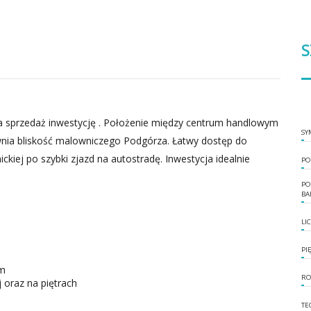
S
 sprzedaż inwestycję . Położenie między centrum handlowym
SY
ia bliskość malowniczego Podgórza. Łatwy dostęp do
ckiej po szybki zjazd na autostradę. Inwestycja idealnie
PO
PO
BA
LI
PI
ym
RO
 oraz na piętrach
TE