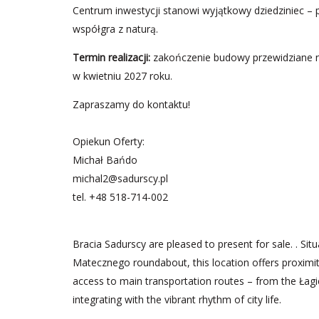
Centrum inwestycji stanowi wyjątkowy dziedziniec – p
współgra z naturą.
Termin realizacji:
zakończenie budowy przewidziane na
w kwietniu 2027 roku.
Zapraszamy do kontaktu!
Opiekun Oferty:
Michał Bańdo
michal2@sadurscy.pl
tel.
+48 518-714-002
Bracia Sadurscy are pleased to present for sale. . S
Matecznego roundabout, this location offers proximity
access to main transportation routes – from the Łag
integrating with the vibrant rhythm of city life.