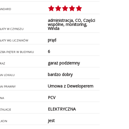
ANDARD
administracja, CO, Części
wspólne, monitoring,
Winda
ŁATY W CZYNSZU
prąd
ŁATY WG LICZNIKÓW
6
CZBA PIĘTER W BUDYNKU
garaż podziemny
RAŻ
bardzo dobry
AN LOKALU
Umowa z Deweloperem
AN PRAWNY
PCV
NA
ELEKTRYCZNA
STALACJE
jest
LKON