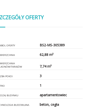
ZCZEGÓŁY OFERTY
BS2-MS-305389
MBOL OFERTY
62,88 m²
WIERZCHNIA
WIERZCHNIA
7,74 m²
LKONÓW/TARASÓW
3
CZBA POKOI
1
ĘTRO
apartamentowiec
DZAJ BUDYNKU
beton, cegła
CHNOLOGIA BUDOWLANA