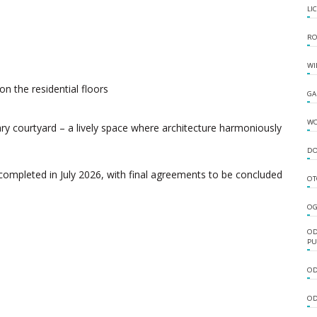
LI
RO
WI
n the residential floors
GA
W
ry courtyard – a lively space where architecture harmoniously
DO
completed in July 2026, with final agreements to be concluded
OT
OG
OD
PU
OD
OD