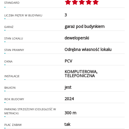
STANDARD
3
LICZBA PIĘTER W BUDYNKU
garaż pod budynkiem
GARAŻ
deweloperski
STAN LOKALU
Odrębna własność lokalu
STAN PRAWNY
PCV
OKNA
KOMPUTEROWA,
TELEFONICZNA
INSTALACJE
jest
BALKON
2024
ROK BUDOWY
PARKING STRZEŻONY (ODLEGŁOŚĆ W
300 m
METRACH)
tak
PLAC ZABAW