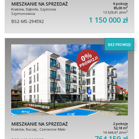
MIESZKANIE NA SPRZEDAŻ
4 pokoje
2
85,00 m
Kraków, Dębniki, Szymona
2
13 529,41 zł/m
Szymonowica
1 150 000 zł
BS2-MS-294592
BEZ PROWIZJI
MIESZKANIE NA SPRZEDAŻ
2 pokoje
2
52,18 m
Kraków, Ruczaj , Czerwone Maki
2
14 644,67 zł/m
764 159 zł