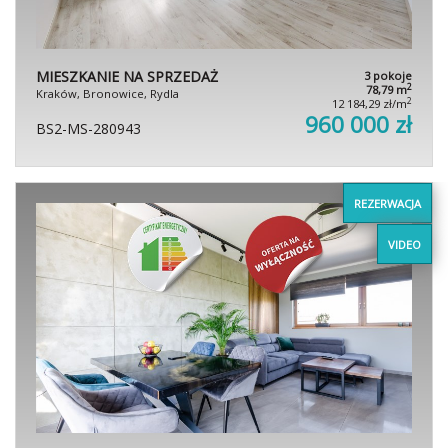
MIESZKANIE NA SPRZEDAŻ
3 pokoje
2
78,79 m
Kraków, Bronowice, Rydla
2
12 184,29 zł/m
960 000 zł
BS2-MS-280943
REZERWACJA
VIDEO