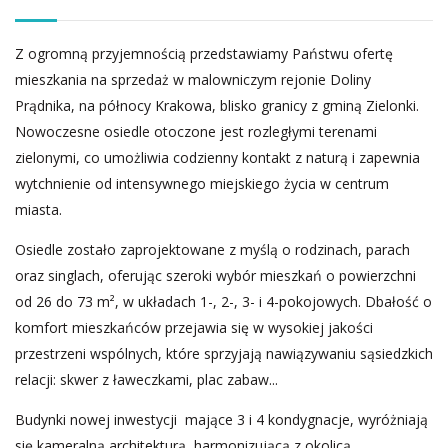
Z ogromną przyjemnością przedstawiamy Państwu ofertę
mieszkania na sprzedaż w malowniczym rejonie Doliny
Prądnika, na północy Krakowa, blisko granicy z gminą Zielonki.
Nowoczesne osiedle otoczone jest rozległymi terenami
zielonymi, co umożliwia codzienny kontakt z naturą i zapewnia
wytchnienie od intensywnego miejskiego życia w centrum
miasta.
Osiedle zostało zaprojektowane z myślą o rodzinach, parach
oraz singlach, oferując szeroki wybór mieszkań o powierzchni
od 26 do 73 m², w układach 1-, 2-, 3- i 4-pokojowych. Dbałość o
komfort mieszkańców przejawia się w wysokiej jakości
przestrzeni wspólnych, które sprzyjają nawiązywaniu sąsiedzkich
relacji: skwer z ławeczkami, plac zabaw...
Budynki nowej inwestycji mające 3 i 4 kondygnacje, wyróżniają
się kameralną architekturą, harmonizującą z okolicą.