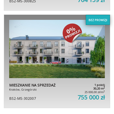
BS2-MS-300825
BEZ PROWIZJI
MIESZKANIE NA SPRZEDAŻ
1 pokój
2
30,20 m
Kraków, Grzegórzki
2
25 000,00 zł/m
755 000 zł
BS2-MS-302007