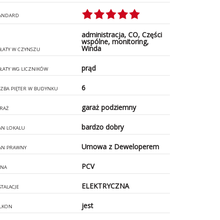
ANDARD
administracja, CO, Części
wspólne, monitoring,
Winda
ŁATY W CZYNSZU
prąd
ŁATY WG LICZNIKÓW
6
CZBA PIĘTER W BUDYNKU
garaż podziemny
RAŻ
bardzo dobry
AN LOKALU
Umowa z Deweloperem
AN PRAWNY
PCV
NA
ELEKTRYCZNA
STALACJE
jest
LKON