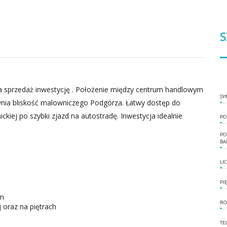
S
 sprzedaż inwestycję . Położenie między centrum handlowym
SY
ia bliskość malowniczego Podgórza. Łatwy dostęp do
ckiej po szybki zjazd na autostradę. Inwestycja idealnie
PO
PO
BA
LI
PI
ym
RO
 oraz na piętrach
TE