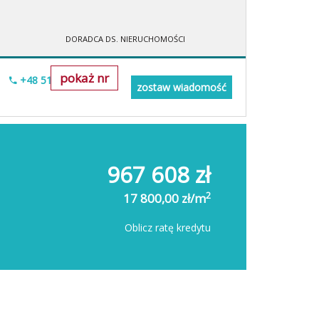
DORADCA DS. NIERUCHOMOŚCI
pokaż nr
+48 518-706-552
zostaw wiadomość
967 608 zł
2
17 800,00 zł/m
Oblicz ratę kredytu