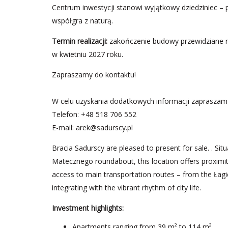
Centrum inwestycji stanowi wyjątkowy dziedziniec – p
współgra z naturą.
Termin realizacji:
zakończenie budowy przewidziane na
w kwietniu 2027 roku.
Zapraszamy do kontaktu!
W celu uzyskania dodatkowych informacji zapraszam
Telefon: +48 518 706 552
E-mail:
arek@sadurscy.pl
Bracia Sadurscy are pleased to present for sale. . S
Matecznego roundabout, this location offers proximity
access to main transportation routes – from the Łag
integrating with the vibrant rhythm of city life.
Investment highlights:
Apartments ranging from 39 m² to 114 m²