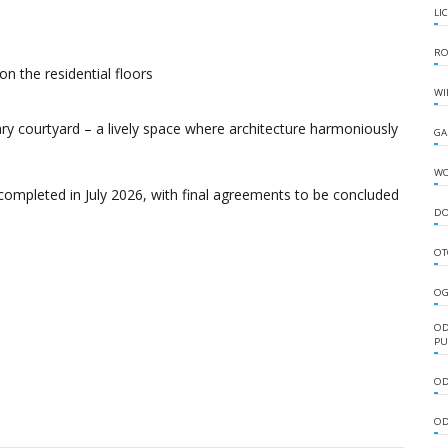
LI
RO
n the residential floors
WI
ry courtyard – a lively space where architecture harmoniously
GA
W
completed in July 2026, with final agreements to be concluded
DO
OT
OG
OD
PU
OD
OD