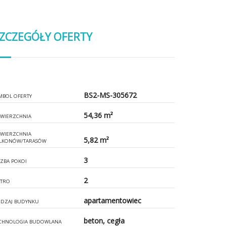
ZCZEGÓŁY OFERTY
BS2-MS-305672
MBOL OFERTY
54,36 m²
WIERZCHNIA
WIERZCHNIA
5,82 m²
LKONÓW/TARASÓW
3
CZBA POKOI
2
ĘTRO
apartamentowiec
DZAJ BUDYNKU
beton, cegła
CHNOLOGIA BUDOWLANA