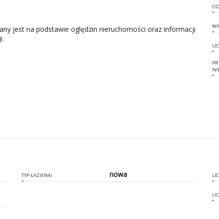
OD
WI
zany jest na podstawie oględzin nieruchomości oraz informacji
i.
LI
PR
NI
nowa
TYP ŁAZIENKI
LI
LI