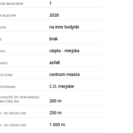
1
CZBA BALKONÓW
2026
K BUDOWY
na inne budynki
DOK
brak
Z
ciepła - miejska
ODA
asfalt
JAZD
centrum miasta
OCZENIE
C.O. miejskie
RZEWANIE
LEGŁOŚĆ DO KOMUNIKACJI
200 m
BLICZNEJ [M]
250 m
L. DO SKLEPU [M]
1 000 m
L. DO SZKOŁY [M]