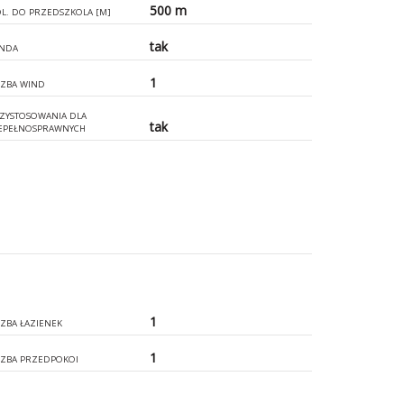
500 m
L. DO PRZEDSZKOLA [M]
tak
NDA
1
CZBA WIND
ZYSTOSOWANIA DLA
tak
EPEŁNOSPRAWNYCH
1
CZBA ŁAZIENEK
1
CZBA PRZEDPOKOI