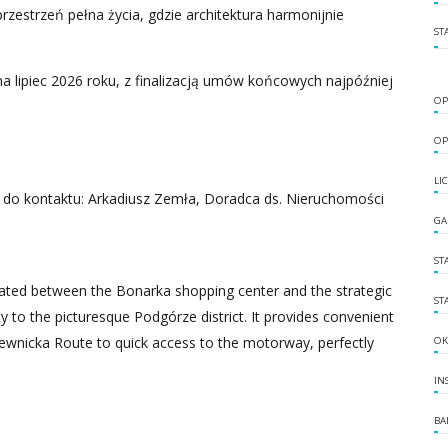
rzestrzeń pełna życia, gdzie architektura harmonijnie
ST
 lipiec 2026 roku, z finalizacją umów końcowych najpóźniej
OP
OP
LI
 do kontaktu: Arkadiusz Zemła, Doradca ds. Nieruchomości
GA
ST
ituated between the Bonarka shopping center and the strategic
ST
 to the picturesque Podgórze district. It provides convenient
iewnicka Route to quick access to the motorway, perfectly
OK
IN
BA