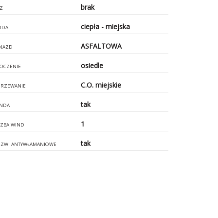
brak
Z
ciepła - miejska
ODA
ASFALTOWA
JAZD
osiedle
OCZENIE
C.O. miejskie
RZEWANIE
tak
NDA
1
CZBA WIND
tak
ZWI ANTYWŁAMANIOWE