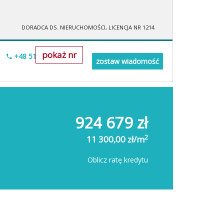
DORADCA DS. NIERUCHOMOŚCI, LICENCJA NR 1214
pokaż nr
+48 515-634-552
zostaw wiadomość
924 679 zł
2
11 300,00 zł/m
Oblicz ratę kredytu