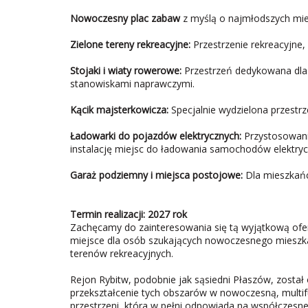
Nowoczesny plac zabaw
z myślą o najmłodszych mi
Zielone tereny rekreacyjne:
Przestrzenie rekreacyjne,
Stojaki i wiaty rowerowe:
Przestrzeń dedykowana dla
stanowiskami naprawczymi.
Kącik majsterkowicza:
Specjalnie wydzielona przestrz
Ładowarki do pojazdów elektrycznych:
Przystosowanie
instalację miejsc do ładowania samochodów elektryc
Garaż podziemny i miejsca postojowe:
Dla mieszkańc
Termin realizacji: 2027 rok
Zachęcamy do zainteresowania się tą wyjątkową ofert
miejsce dla osób szukających nowoczesnego mieszka
terenów rekreacyjnych.
Rejon Rybitw, podobnie jak sąsiedni Płaszów, został
przekształcenie tych obszarów w nowoczesną, multifun
przestrzeni, która w pełni odpowiada na współczesn