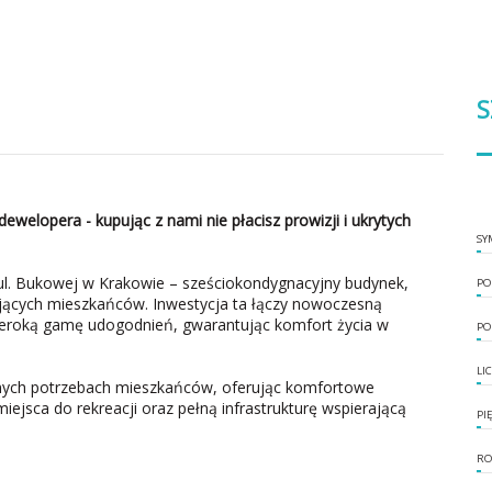
S
dewelopera - kupując z nami nie płacisz prowizji i ukrytych
SY
l. Bukowej w Krakowie – sześciokondygnacyjny budynek,
PO
ających mieszkańców. Inwestycja ta łączy nowoczesną
szeroką gamę udogodnień, gwarantując komfort życia w
PO
LI
dnych potrzebach mieszkańców, oferując komfortowe
ejsca do rekreacji oraz pełną infrastrukturę wspierającą
PI
RO