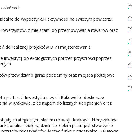
GA
eszkańcach
W
 idealne do wypoczynku i aktywności na świeżym powietrzu.
DO
 rowerzystów, z miejscami do przechowywania rowerów oraz
OT
eń do realizacji projektów DIY i majsterkowania.
OG
 inwestycji do ekologicznych potrzeb przyszłości poprzez
znych.
WI
ów przewidziano garaż podziemny oraz miejsca postojowe
LI
DR
ą już teraz! Inwestycja przy ul. Bukowej to doskonałe
nia w Krakowie, z dostępem do licznych udogodnień oraz
 objęty strategicznym planem rozwoju Krakowa, który zakłada
kcjonalną i zieloną dzielnicę. Celem planu jest stworzenie
e potrzeby mieszkańców, łącząc funkcje mieszkalne, usługowe