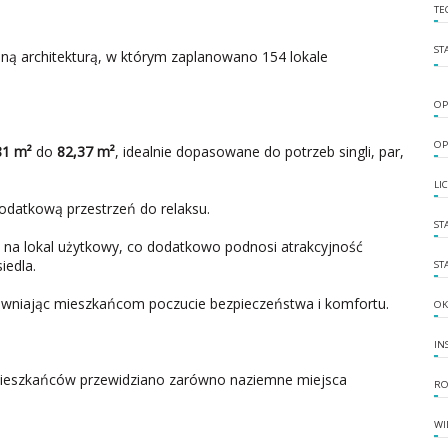
TE
ST
ą architekturą, w którym zaplanowano 154 lokale
OP
OP
81 m²
do
82,37 m²
, idealnie dopasowane do potrzeb singli, par,
LI
odatkową przestrzeń do relaksu.
ST
 na lokal użytkowy, co dodatkowo podnosi atrakcyjność
iedla.
ST
wniając mieszkańcom poczucie bezpieczeństwa i komfortu.
OK
IN
eszkańców przewidziano zarówno naziemne miejsca
RO
WI