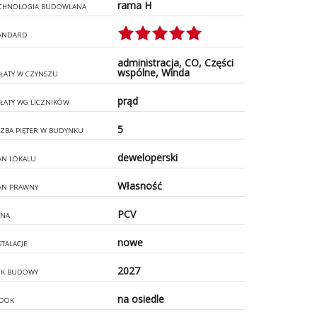
rama H
CHNOLOGIA BUDOWLANA
ANDARD
administracja, CO, Części
wspólne, Winda
ŁATY W CZYNSZU
prąd
ŁATY WG LICZNIKÓW
5
CZBA PIĘTER W BUDYNKU
deweloperski
AN LOKALU
Własność
AN PRAWNY
PCV
NA
nowe
STALACJE
2027
K BUDOWY
na osiedle
DOK