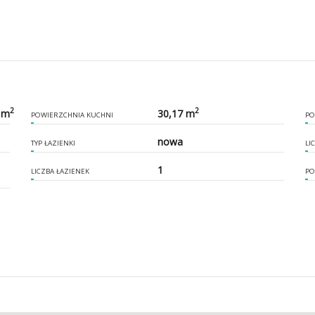
2
2
 m
30,17 m
POWIERZCHNIA KUCHNI
PO
nowa
TYP ŁAZIENKI
LI
1
LICZBA ŁAZIENEK
PO