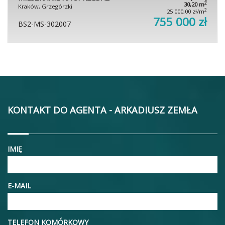
2
30,20 m
Kraków, Grzegórzki
2
25 000,00 zł/m
755 000 zł
BS2-MS-302007
KONTAKT DO AGENTA - ARKADIUSZ ZEMŁA
IMIĘ
E-MAIL
TELEFON KOMÓRKOWY