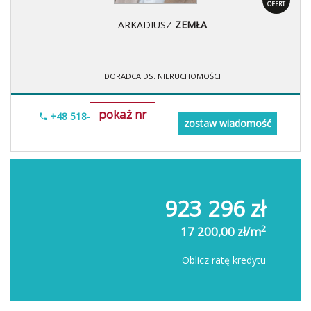
OFERT
ARKADIUSZ
ZEMŁA
DORADCA DS. NIERUCHOMOŚCI
pokaż nr
+48 518-706-552
zostaw wiadomość
923 296 zł
2
17 200,00 zł/m
Oblicz ratę kredytu