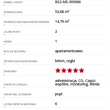
BS2-MS-305666
SYMBOL OFERTY
53,68 m²
POWIERZCHNIA
14,79 m²
POWIERZCHNIA BALKONÓW/TARASÓW
2
LICZBA POKOI
1
PIĘTRO
apartamentowiec
RODZAJ BUDYNKU
beton, cegła
TECHNOLOGIA BUDOWLANA
STANDARD
administracja, CO, Części
wspólne, monitoring, Winda
OPŁATY W CZYNSZU
prąd
OPŁATY WG LICZNIKÓW
6
LICZBA PIĘTER W BUDYNKU