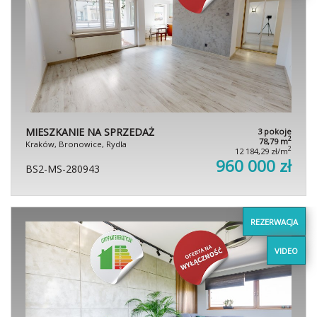
MIESZKANIE NA SPRZEDAŻ
3 pokoje
2
78,79 m
Kraków, Bronowice, Rydla
2
12 184,29 zł/m
960 000 zł
BS2-MS-280943
REZERWACJA
VIDEO