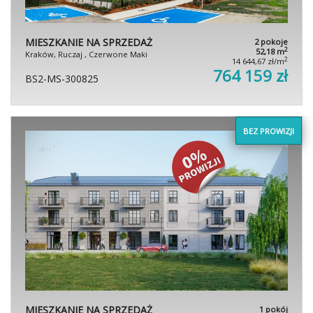
MIESZKANIE NA SPRZEDAŻ
2 pokoje
2
52,18 m
Kraków, Ruczaj , Czerwone Maki
2
14 644,67 zł/m
764 159 zł
BS2-MS-300825
BEZ PROWIZJI
MIESZKANIE NA SPRZEDAŻ
1 pokój