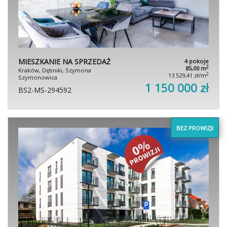
MIESZKANIE NA SPRZEDAŻ
4 pokoje
2
85,00 m
Kraków, Dębniki, Szymona
2
13 529,41 zł/m
Szymonowica
1 150 000 zł
BS2-MS-294592
BEZ PROWIZJI