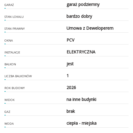
garaż podziemny
GARAŻ
bardzo dobry
STAN LOKALU
Umowa z Deweloperem
STAN PRAWNY
PCV
OKNA
ELEKTRYCZNA
INSTALACJE
jest
BALKON
1
LICZBA BALKONÓW
2026
ROK BUDOWY
na inne budynki
WIDOK
brak
GAZ
ciepła - miejska
WODA