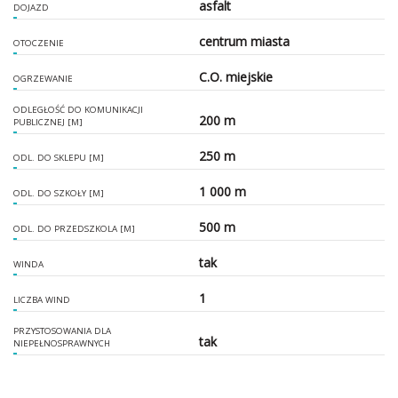
asfalt
DOJAZD
centrum miasta
OTOCZENIE
C.O. miejskie
OGRZEWANIE
ODLEGŁOŚĆ DO KOMUNIKACJI
200 m
PUBLICZNEJ [M]
250 m
ODL. DO SKLEPU [M]
1 000 m
ODL. DO SZKOŁY [M]
500 m
ODL. DO PRZEDSZKOLA [M]
tak
WINDA
1
LICZBA WIND
PRZYSTOSOWANIA DLA
tak
NIEPEŁNOSPRAWNYCH