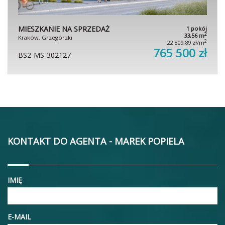
MIESZKANIE NA SPRZEDAŻ
1 pokój
2
33,56 m
Kraków, Grzegórzki
2
22 809,89 zł/m
765 500 zł
BS2-MS-302127
KONTAKT DO AGENTA - MAREK POPIELA
IMIĘ
E-MAIL