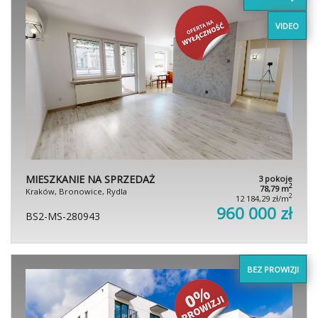
VIDEO
MIESZKANIE NA SPRZEDAŻ
3 pokoje
2
78,79 m
Kraków, Bronowice, Rydla
2
12 184,29 zł/m
960 000 zł
BS2-MS-280943
BEZ PROWIZJI