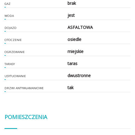
brak
GAZ
jest
WODA
ASFALTOWA
DOJAZD
osiedle
OTOCZENIE
miejskie
OGRZEWANIE
taras
TARASY
dwustronne
USYTUOWANIE
tak
DRZWI ANTYWŁAMANIOWE
POMIESZCZENIA