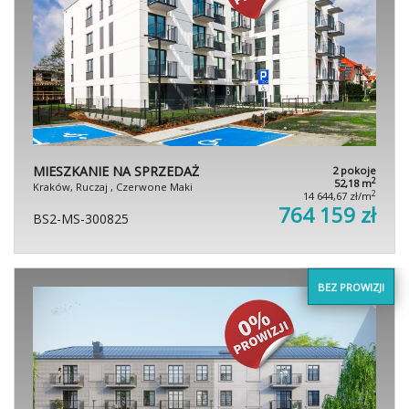
MIESZKANIE NA SPRZEDAŻ
2 pokoje
2
52,18 m
Kraków, Ruczaj , Czerwone Maki
2
14 644,67 zł/m
764 159 zł
BS2-MS-300825
BEZ PROWIZJI