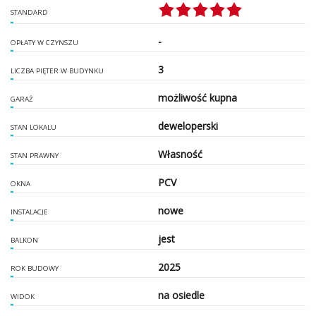
STANDARD
-
OPŁATY W CZYNSZU
3
LICZBA PIĘTER W BUDYNKU
możliwość kupna
GARAŻ
deweloperski
STAN LOKALU
Własność
STAN PRAWNY
PCV
OKNA
nowe
INSTALACJE
jest
BALKON
2025
ROK BUDOWY
na osiedle
WIDOK