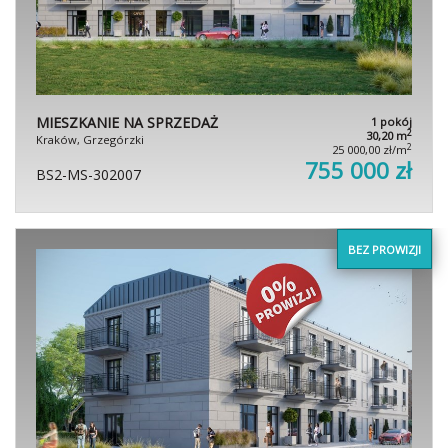
MIESZKANIE NA SPRZEDAŻ
1 pokój
2
30,20 m
Kraków, Grzegórzki
2
25 000,00 zł/m
755 000 zł
BS2-MS-302007
BEZ PROWIZJI