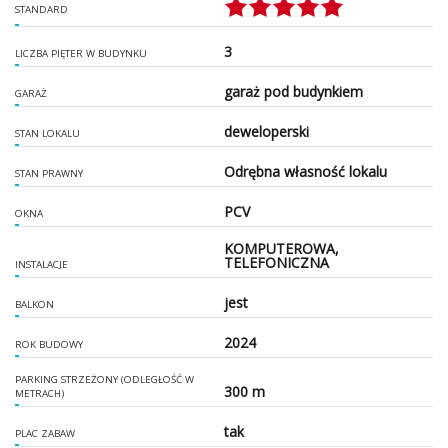
STANDARD
3
LICZBA PIĘTER W BUDYNKU
garaż pod budynkiem
GARAŻ
deweloperski
STAN LOKALU
Odrębna własność lokalu
STAN PRAWNY
PCV
OKNA
KOMPUTEROWA,
TELEFONICZNA
INSTALACJE
jest
BALKON
2024
ROK BUDOWY
PARKING STRZEŻONY (ODLEGŁOŚĆ W
300 m
METRACH)
tak
PLAC ZABAW