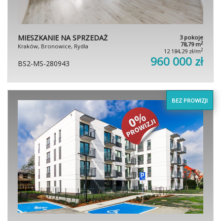
MIESZKANIE NA SPRZEDAŻ
3 pokoje
2
78,79 m
Kraków, Bronowice, Rydla
2
12 184,29 zł/m
960 000 zł
BS2-MS-280943
BEZ PROWIZJI