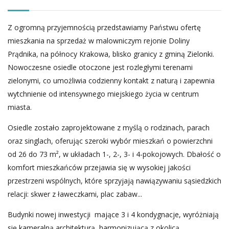
Z ogromną przyjemnością przedstawiamy Państwu ofertę
mieszkania na sprzedaż w malowniczym rejonie Doliny
Prądnika, na północy Krakowa, blisko granicy z gminą Zielonki.
Nowoczesne osiedle otoczone jest rozległymi terenami
zielonymi, co umożliwia codzienny kontakt z naturą i zapewnia
wytchnienie od intensywnego miejskiego życia w centrum
miasta.
Osiedle zostało zaprojektowane z myślą o rodzinach, parach
oraz singlach, oferując szeroki wybór mieszkań o powierzchni
od 26 do 73 m², w układach 1-, 2-, 3- i 4-pokojowych. Dbałość o
komfort mieszkańców przejawia się w wysokiej jakości
przestrzeni wspólnych, które sprzyjają nawiązywaniu sąsiedzkich
relacji: skwer z ławeczkami, plac zabaw...
Budynki nowej inwestycji mające 3 i 4 kondygnacje, wyróżniają
się kameralną architekturą, harmonizującą z okolicą.