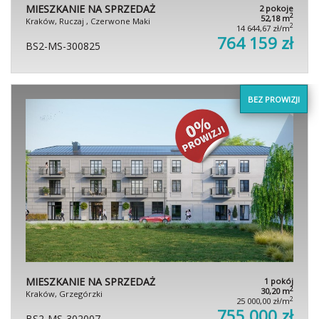
MIESZKANIE NA SPRZEDAŻ
2 pokoje
2
52,18 m
Kraków, Ruczaj , Czerwone Maki
2
14 644,67 zł/m
764 159 zł
BS2-MS-300825
BEZ PROWIZJI
MIESZKANIE NA SPRZEDAŻ
1 pokój
2
30,20 m
Kraków, Grzegórzki
2
25 000,00 zł/m
755 000 zł
BS2-MS-302007