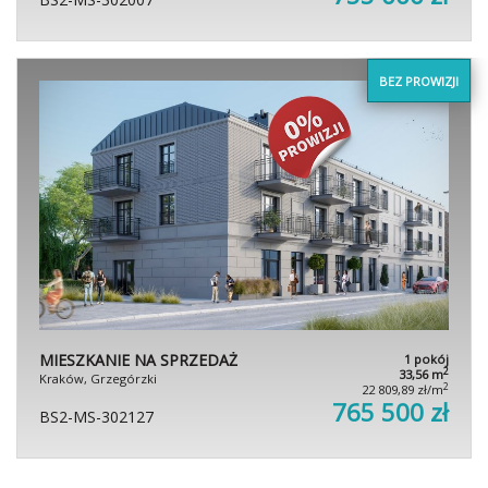
BEZ PROWIZJI
MIESZKANIE NA SPRZEDAŻ
1 pokój
2
33,56 m
Kraków, Grzegórzki
2
22 809,89 zł/m
765 500 zł
BS2-MS-302127