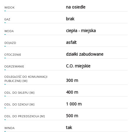
na osiedle
WIDOK
brak
GAZ
ciepła - miejska
WODA
asfalt
DOJAZD
działki zabudowane
OTOCZENIE
C.O. miejskie
OGRZEWANIE
ODLEGŁOŚĆ DO KOMUNIKACJI
300 m
PUBLICZNEJ [M]
400 m
ODL. DO SKLEPU [M]
1 000 m
ODL. DO SZKOŁY [M]
500 m
ODL. DO PRZEDSZKOLA [M]
tak
WINDA