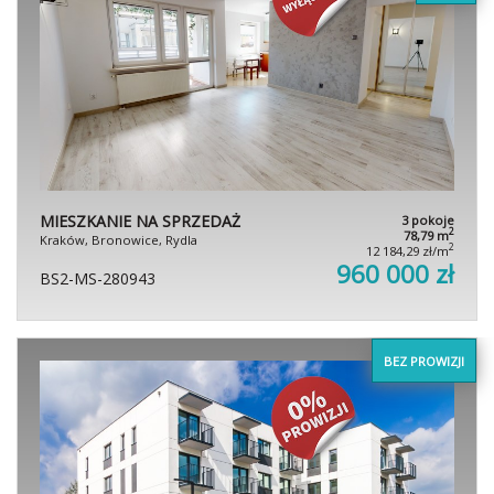
MIESZKANIE NA SPRZEDAŻ
3 pokoje
2
78,79 m
Kraków, Bronowice, Rydla
2
12 184,29 zł/m
960 000 zł
BS2-MS-280943
BEZ PROWIZJI