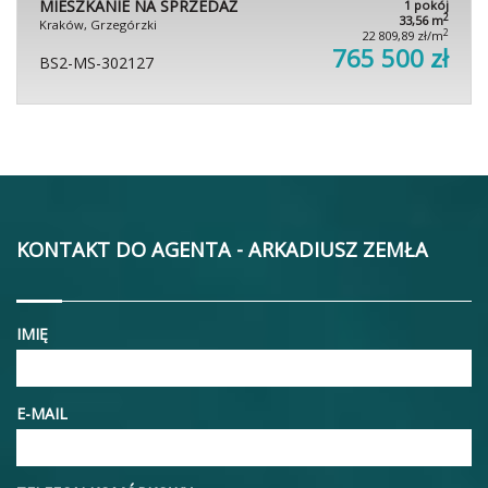
MIESZKANIE NA SPRZEDAŻ
1 pokój
2
33,56 m
Kraków, Grzegórzki
2
22 809,89 zł/m
765 500 zł
BS2-MS-302127
KONTAKT DO AGENTA - ARKADIUSZ ZEMŁA
IMIĘ
E-MAIL