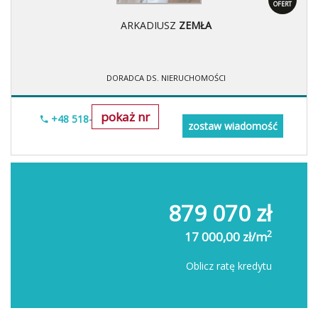
OFERT
ARKADIUSZ
ZEMŁA
DORADCA DS. NIERUCHOMOŚCI
pokaż nr
+48 518-706-552
zostaw wiadomość
879 070 zł
2
17 000,00 zł/m
Oblicz ratę kredytu