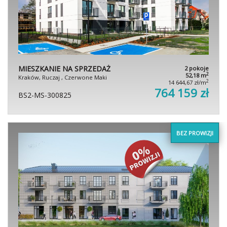
MIESZKANIE NA SPRZEDAŻ
2 pokoje
2
52,18 m
Kraków, Ruczaj , Czerwone Maki
2
14 644,67 zł/m
764 159 zł
BS2-MS-300825
BEZ PROWIZJI