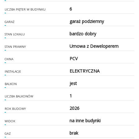
6
LICZBA PIĘTER W BUDYNKU
garaż podziemny
GARAŻ
bardzo dobry
STAN LOKALU
Umowa z Deweloperem
STAN PRAWNY
PCV
OKNA
ELEKTRYCZNA
INSTALACJE
jest
BALKON
1
LICZBA BALKONÓW
2026
ROK BUDOWY
na inne budynki
WIDOK
brak
GAZ