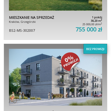
MIESZKANIE NA SPRZEDAŻ
1 pokój
2
30,20 m
Kraków, Grzegórzki
2
25 000,00 zł/m
755 000 zł
BS2-MS-302007
BEZ PROWIZJI