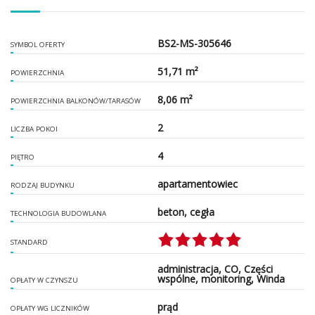
BS2-MS-305646
SYMBOL OFERTY
51,71 m²
POWIERZCHNIA
8,06 m²
POWIERZCHNIA BALKONÓW/TARASÓW
2
LICZBA POKOI
4
PIĘTRO
apartamentowiec
RODZAJ BUDYNKU
beton, cegła
TECHNOLOGIA BUDOWLANA
STANDARD
administracja, CO, Części
wspólne, monitoring, Winda
OPŁATY W CZYNSZU
prąd
OPŁATY WG LICZNIKÓW