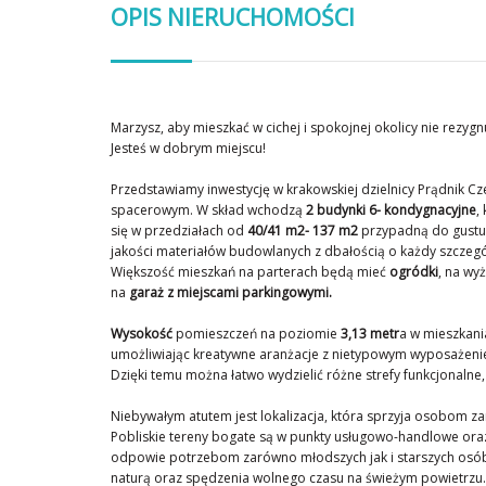
OPIS NIERUCHOMOŚCI
Marzysz, aby mieszkać w cichej i spokojnej okolicy nie rezyg
Jesteś w dobrym miejscu!
Przedstawiamy inwestycję w krakowskiej dzielnicy Prądnik Cz
spacerowym. W skład wchodzą
2 budynki 6- kondygnacyjne
,
się w przedziałach od
40/41 m2- 137 m2
przypadną do gustu 
jakości materiałów budowlanych z dbałością o każdy szczegó
Większość mieszkań na parterach będą mieć
ogródki
, na wy
na
garaż z miejscami parkingowymi.
Wysokość
pomieszczeń
na poziomie
3,13 metr
a
w mieszkania
umożliwiając kreatywne aranżacje z nietypowym wyposażeni
Dzięki temu można łatwo wydzielić różne strefy funkcjonalne
Niebywałym atutem jest lokalizacja, która sprzyja osobom 
Pobliskie tereny bogate są w punkty usługowo-handlowe or
odpowie potrzebom zarówno młodszych jak i starszych os
naturą oraz spędzenia wolnego czasu na świeżym powietrzu. 