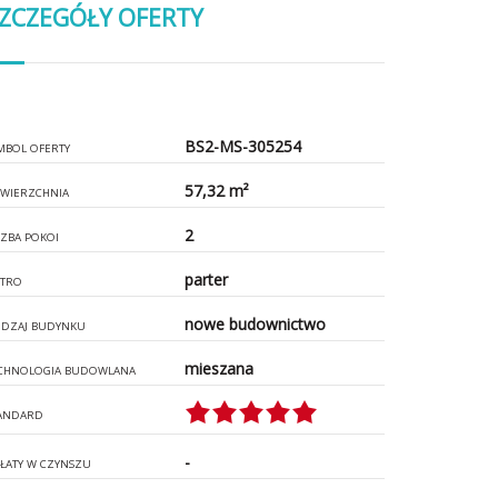
ZCZEGÓŁY OFERTY
BS2-MS-305254
MBOL OFERTY
57,32 m²
WIERZCHNIA
2
CZBA POKOI
parter
ĘTRO
nowe budownictwo
DZAJ BUDYNKU
mieszana
CHNOLOGIA BUDOWLANA
ANDARD
-
ŁATY W CZYNSZU