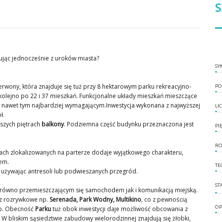
S
nując jednocześnie z uroków miasta?
SY
erwony, która znajduje się tuż przy 8 hektarowym parku rekreacyjno-
PO
 kolejno po 22 i 37 mieszkań. Funkcjonalne układy mieszkań mieszczące
nawet tym najbardziej wymagającym.Inwestycja wykonana z najwyższej
LI
ł.
ższych piętrach
balkony
. Podziemna część budynku przeznaczona jest
PI
RO
ch zlokalizowanych na parterze dodaje wyjątkowego charakteru,
em.
TE
, używając antresoli lub podwieszanych przegród.
ST
zarówno przemieszczającym się samochodem jak i komunikacją miejską.
az rozrywkowe np.
Serenada, Park Wodny, Multikino
, co z pewnością
OP
ób. Obecność
Parku
tuż obok inwestycji daje możliwość obcowania z
W bliskim sąsiedztwie zabudowy wielorodzinnej znajdują się żłobki,