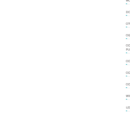
W
DO
OT
OG
OD
PU
OD
OD
OD
WI
US