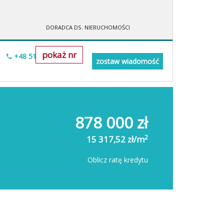
DORADCA DS. NIERUCHOMOŚCI
pokaż nr
+48 518-706-518
zostaw wiadomość
878 000 zł
2
15 317,52 zł/m
Oblicz ratę kredytu