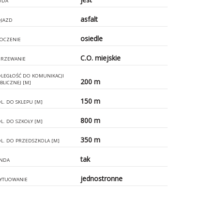
ODA
asfalt
JAZD
osiedle
OCZENIE
C.O. miejskie
RZEWANIE
LEGŁOŚĆ DO KOMUNIKACJI
200 m
BLICZNEJ [M]
150 m
L. DO SKLEPU [M]
800 m
L. DO SZKOŁY [M]
350 m
L. DO PRZEDSZKOLA [M]
tak
NDA
jednostronne
YTUOWANIE