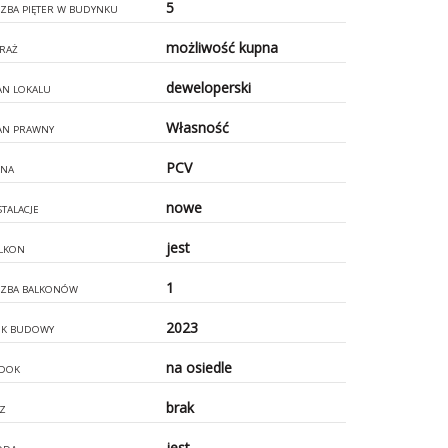
5
CZBA PIĘTER W BUDYNKU
możliwość kupna
RAŻ
deweloperski
AN LOKALU
Własność
AN PRAWNY
PCV
NA
nowe
STALACJE
jest
LKON
1
CZBA BALKONÓW
2023
K BUDOWY
na osiedle
DOK
brak
Z
jest