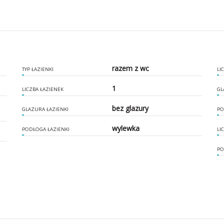
razem z wc
TYP ŁAZIENKI
LI
1
LICZBA ŁAZIENEK
GL
bez glazury
GLAZURA ŁAZIENKI
PO
wylewka
PODŁOGA ŁAZIENKI
LI
PO