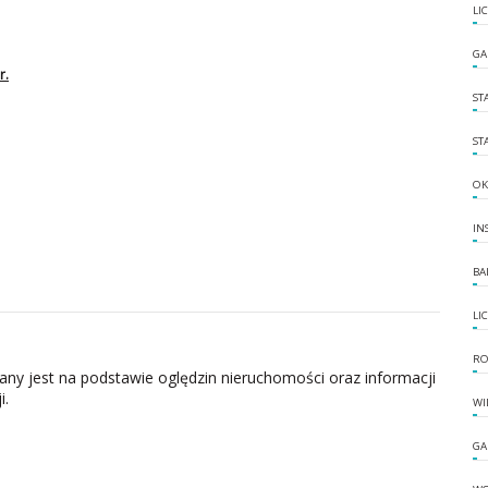
LI
GA
r.
ST
ST
OK
IN
BA
LI
RO
zany jest na podstawie oględzin nieruchomości oraz informacji
i.
WI
GA