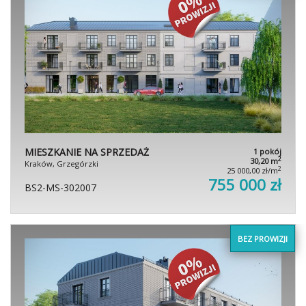
MIESZKANIE NA SPRZEDAŻ
1 pokój
2
30,20 m
Kraków, Grzegórzki
2
25 000,00 zł/m
755 000 zł
BS2-MS-302007
BEZ PROWIZJI