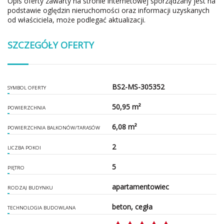
Opis oferty zawarty na stronie internetowej sporządzany jest na
podstawie oględzin nieruchomości oraz informacji uzyskanych
od właściciela, może podlegać aktualizacji.
SZCZEGÓŁY OFERTY
BS2-MS-305352
SYMBOL OFERTY
50,95 m²
POWIERZCHNIA
6,08 m²
POWIERZCHNIA BALKONÓW/TARASÓW
2
LICZBA POKOI
5
PIĘTRO
apartamentowiec
RODZAJ BUDYNKU
beton, cegła
TECHNOLOGIA BUDOWLANA