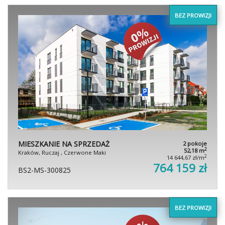
BEZ PROWIZJI
MIESZKANIE NA SPRZEDAŻ
2 pokoje
2
52,18 m
Kraków, Ruczaj , Czerwone Maki
2
14 644,67 zł/m
764 159 zł
BS2-MS-300825
BEZ PROWIZJI