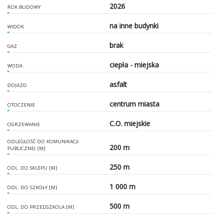
2026
ROK BUDOWY
na inne budynki
WIDOK
brak
GAZ
ciepła - miejska
WODA
asfalt
DOJAZD
centrum miasta
OTOCZENIE
C.O. miejskie
OGRZEWANIE
ODLEGŁOŚĆ DO KOMUNIKACJI
200 m
PUBLICZNEJ [M]
250 m
ODL. DO SKLEPU [M]
1 000 m
ODL. DO SZKOŁY [M]
500 m
ODL. DO PRZEDSZKOLA [M]