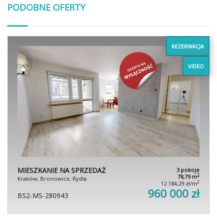
PODOBNE OFERTY
REZERWACJA
VIDEO
MIESZKANIE NA SPRZEDAŻ
3 pokoje
2
78,79 m
Kraków, Bronowice, Rydla
2
12 184,29 zł/m
960 000 zł
BS2-MS-280943