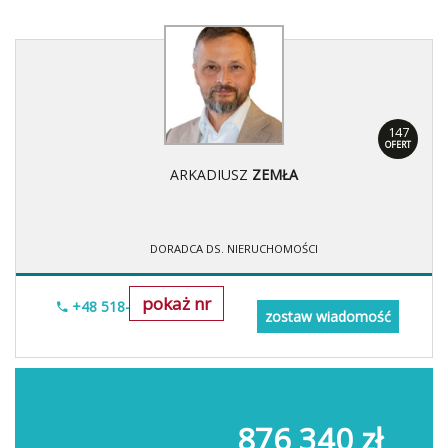
147
OFERT
ARKADIUSZ
ZEMŁA
DORADCA DS. NIERUCHOMOŚCI
pokaż nr
+48 518-706-552
zostaw wiadomość
876 340 zł