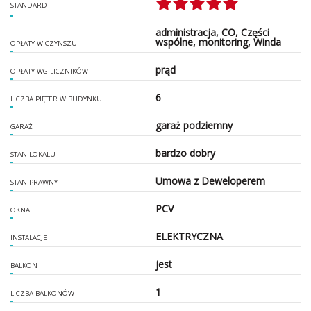
STANDARD
administracja, CO, Części
wspólne, monitoring, Winda
OPŁATY W CZYNSZU
prąd
OPŁATY WG LICZNIKÓW
6
LICZBA PIĘTER W BUDYNKU
garaż podziemny
GARAŻ
bardzo dobry
STAN LOKALU
Umowa z Deweloperem
STAN PRAWNY
PCV
OKNA
ELEKTRYCZNA
INSTALACJE
jest
BALKON
1
LICZBA BALKONÓW