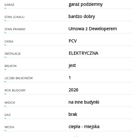
garaż podziemny
GARAŻ
bardzo dobry
STAN LOKALU
Umowa z Deweloperem
STAN PRAWNY
PCV
OKNA
ELEKTRYCZNA
INSTALACJE
jest
BALKON
1
LICZBA BALKONÓW
2026
ROK BUDOWY
na inne budynki
WIDOK
brak
GAZ
ciepła - miejska
WODA