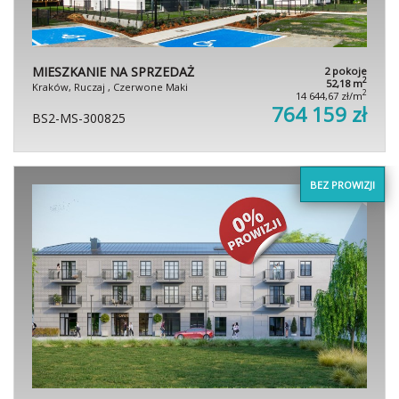
MIESZKANIE NA SPRZEDAŻ
2 pokoje
2
52,18 m
Kraków, Ruczaj , Czerwone Maki
2
14 644,67 zł/m
764 159 zł
BS2-MS-300825
BEZ PROWIZJI