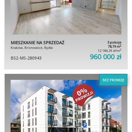
MIESZKANIE NA SPRZEDAŻ
3 pokoje
2
78,79 m
Kraków, Bronowice, Rydla
2
12 184,29 zł/m
960 000 zł
BS2-MS-280943
BEZ PROWIZJI