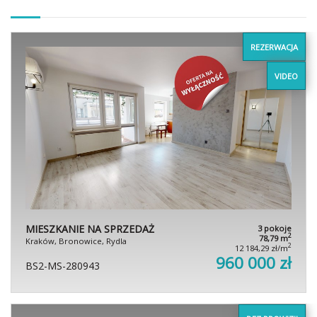
REZERWACJA
VIDEO
MIESZKANIE NA SPRZEDAŻ
3 pokoje
2
78,79 m
Kraków, Bronowice, Rydla
2
12 184,29 zł/m
960 000 zł
BS2-MS-280943