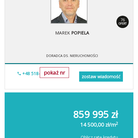
76
OFERT
MAREK
POPIELA
DORADCA DS. NIERUCHOMOŚCI
pokaż nr
+48 518-967-677
zostaw wiadomość
859 995 zł
2
14 500,00 zł/m
Oblicz ratę kredytu