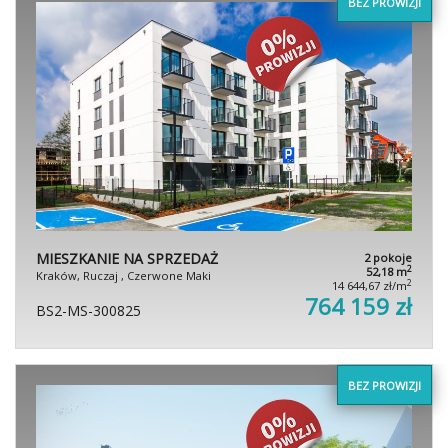
BEZ PROWIZJI
MIESZKANIE NA SPRZEDAŻ
2 pokoje
2
52,18 m
Kraków, Ruczaj , Czerwone Maki
2
14 644,67 zł/m
764 159 zł
BS2-MS-300825
BEZ PROWIZJI