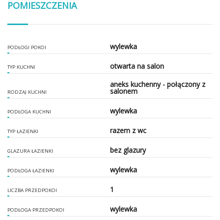
POMIESZCZENIA
wylewka
PODŁOGI POKOI
otwarta na salon
TYP KUCHNI
aneks kuchenny - połączony z
salonem
RODZAJ KUCHNI
wylewka
PODŁOGA KUCHNI
razem z wc
TYP ŁAZIENKI
bez glazury
GLAZURA ŁAZIENKI
wylewka
PODŁOGA ŁAZIENKI
1
LICZBA PRZEDPOKOI
wylewka
PODŁOGA PRZEDPOKOI