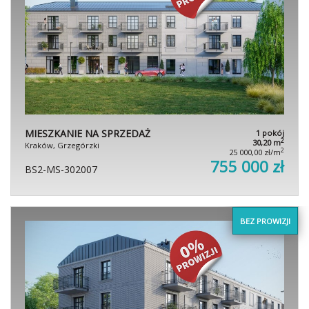
MIESZKANIE NA SPRZEDAŻ
1 pokój
2
30,20 m
Kraków, Grzegórzki
2
25 000,00 zł/m
755 000 zł
BS2-MS-302007
BEZ PROWIZJI