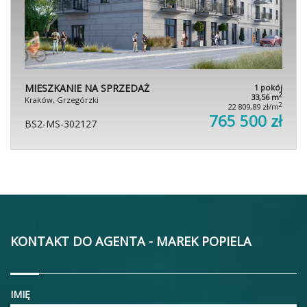
MIESZKANIE NA SPRZEDAŻ
1 pokój
2
33,56 m
Kraków, Grzegórzki
2
22 809,89 zł/m
765 500 zł
BS2-MS-302127
KONTAKT DO AGENTA - MAREK POPIELA
IMIĘ