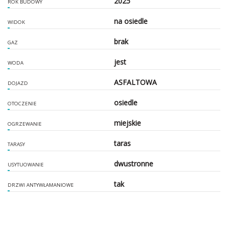
2025
ROK BUDOWY
na osiedle
WIDOK
brak
GAZ
jest
WODA
ASFALTOWA
DOJAZD
osiedle
OTOCZENIE
miejskie
OGRZEWANIE
taras
TARASY
dwustronne
USYTUOWANIE
tak
DRZWI ANTYWŁAMANIOWE