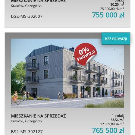
MIESZKANIE NA SPRZEDAŻ
1 pokój
2
30,20 m
Kraków, Grzegórzki
2
25 000,00 zł/m
755 000 zł
BS2-MS-302007
BEZ PROWIZJI
MIESZKANIE NA SPRZEDAŻ
1 pokój
2
33,56 m
Kraków, Grzegórzki
2
22 809,89 zł/m
765 500 zł
BS2-MS-302127