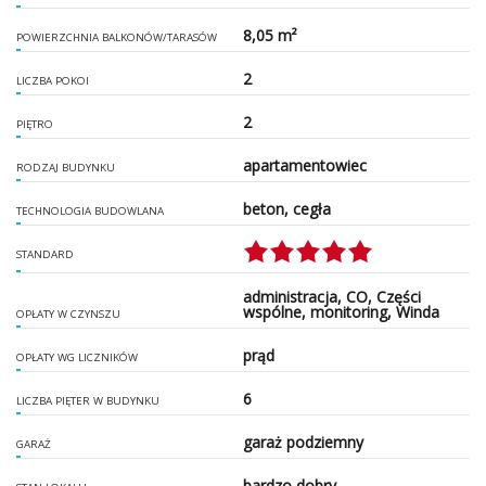
8,05 m²
POWIERZCHNIA BALKONÓW/TARASÓW
2
LICZBA POKOI
2
PIĘTRO
apartamentowiec
RODZAJ BUDYNKU
beton, cegła
TECHNOLOGIA BUDOWLANA
STANDARD
administracja, CO, Części
wspólne, monitoring, Winda
OPŁATY W CZYNSZU
prąd
OPŁATY WG LICZNIKÓW
6
LICZBA PIĘTER W BUDYNKU
garaż podziemny
GARAŻ
bardzo dobry