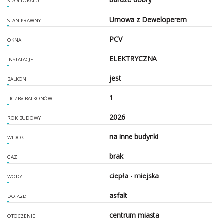
STAN LOKALU
Umowa z Deweloperem
STAN PRAWNY
PCV
OKNA
ELEKTRYCZNA
INSTALACJE
jest
BALKON
1
LICZBA BALKONÓW
2026
ROK BUDOWY
na inne budynki
WIDOK
brak
GAZ
ciepła - miejska
WODA
asfalt
DOJAZD
centrum miasta
OTOCZENIE