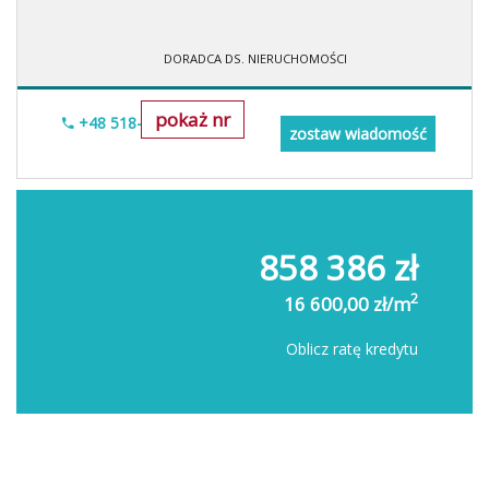
DORADCA DS. NIERUCHOMOŚCI
pokaż nr
+48 518-706-552
zostaw wiadomość
858 386 zł
2
16 600,00 zł/m
Oblicz ratę kredytu