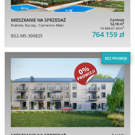
MIESZKANIE NA SPRZEDAŻ
2 pokoje
2
52,18 m
Kraków, Ruczaj , Czerwone Maki
2
14 644,67 zł/m
764 159 zł
BS2-MS-300825
BEZ PROWIZJI