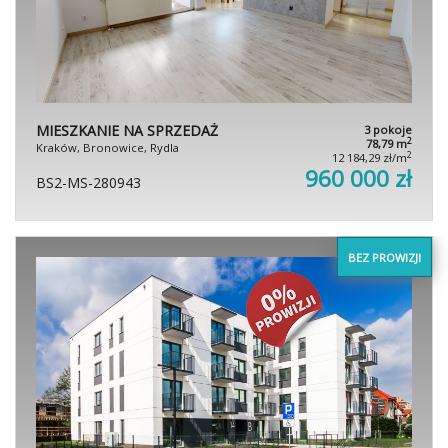
MIESZKANIE NA SPRZEDAŻ
3 pokoje
2
78,79 m
Kraków, Bronowice, Rydla
2
12 184,29 zł/m
960 000 zł
BS2-MS-280943
BEZ PROWIZJI