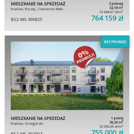
MIESZKANIE NA SPRZEDAŻ
2 pokoje
2
52,18 m
Kraków, Ruczaj , Czerwone Maki
2
14 644,67 zł/m
764 159 zł
BS2-MS-300825
BEZ PROWIZJI
MIESZKANIE NA SPRZEDAŻ
1 pokój
2
30,20 m
Kraków, Grzegórzki
2
25 000,00 zł/m
755 000 zł
BS2-MS-302007