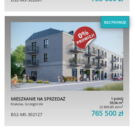
BEZ PROWIZJI
MIESZKANIE NA SPRZEDAŻ
1 pokój
2
33,56 m
Kraków, Grzegórzki
2
22 809,89 zł/m
765 500 zł
BS2-MS-302127