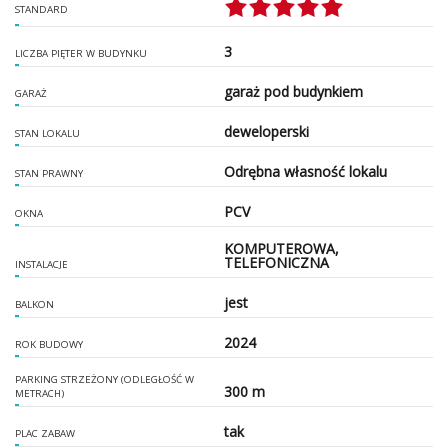
STANDARD
3
LICZBA PIĘTER W BUDYNKU
garaż pod budynkiem
GARAŻ
deweloperski
STAN LOKALU
Odrębna własność lokalu
STAN PRAWNY
PCV
OKNA
KOMPUTEROWA,
TELEFONICZNA
INSTALACJE
jest
BALKON
2024
ROK BUDOWY
PARKING STRZEŻONY (ODLEGŁOŚĆ W
300 m
METRACH)
tak
PLAC ZABAW