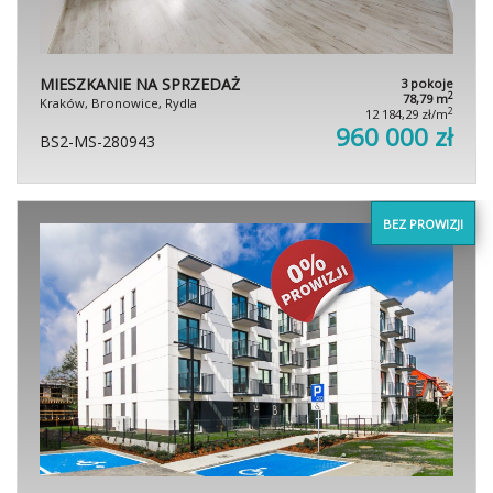
MIESZKANIE NA SPRZEDAŻ
3 pokoje
2
78,79 m
Kraków, Bronowice, Rydla
2
12 184,29 zł/m
960 000 zł
BS2-MS-280943
BEZ PROWIZJI