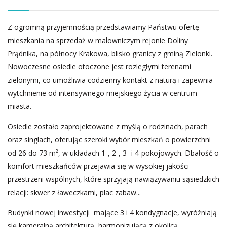
Z ogromną przyjemnością przedstawiamy Państwu ofertę
mieszkania na sprzedaż w malowniczym rejonie Doliny
Prądnika, na północy Krakowa, blisko granicy z gminą Zielonki.
Nowoczesne osiedle otoczone jest rozległymi terenami
zielonymi, co umożliwia codzienny kontakt z naturą i zapewnia
wytchnienie od intensywnego miejskiego życia w centrum
miasta.
Osiedle zostało zaprojektowane z myślą o rodzinach, parach
oraz singlach, oferując szeroki wybór mieszkań o powierzchni
od 26 do 73 m², w układach 1-, 2-, 3- i 4-pokojowych. Dbałość o
komfort mieszkańców przejawia się w wysokiej jakości
przestrzeni wspólnych, które sprzyjają nawiązywaniu sąsiedzkich
relacji: skwer z ławeczkami, plac zabaw...
Budynki nowej inwestycji mające 3 i 4 kondygnacje, wyróżniają
się kameralną architekturą, harmonizującą z okolicą.