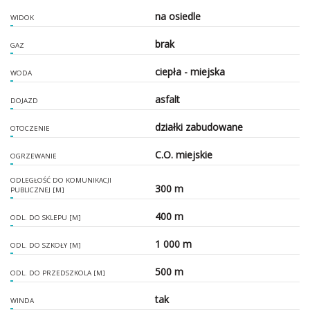
na osiedle
WIDOK
brak
GAZ
ciepła - miejska
WODA
asfalt
DOJAZD
działki zabudowane
OTOCZENIE
C.O. miejskie
OGRZEWANIE
ODLEGŁOŚĆ DO KOMUNIKACJI
300 m
PUBLICZNEJ [M]
400 m
ODL. DO SKLEPU [M]
1 000 m
ODL. DO SZKOŁY [M]
500 m
ODL. DO PRZEDSZKOLA [M]
tak
WINDA