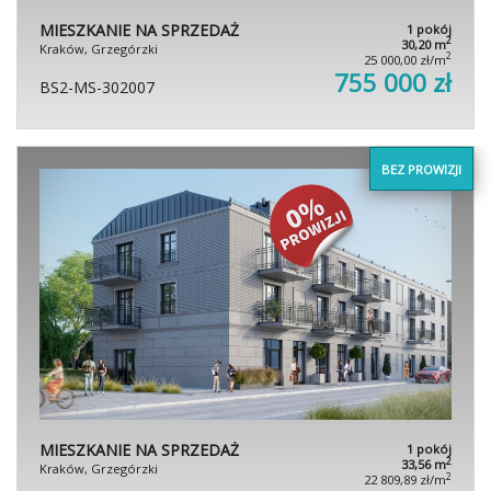
MIESZKANIE NA SPRZEDAŻ
1 pokój
2
30,20 m
Kraków, Grzegórzki
2
25 000,00 zł/m
755 000 zł
BS2-MS-302007
BEZ PROWIZJI
MIESZKANIE NA SPRZEDAŻ
1 pokój
2
33,56 m
Kraków, Grzegórzki
2
22 809,89 zł/m