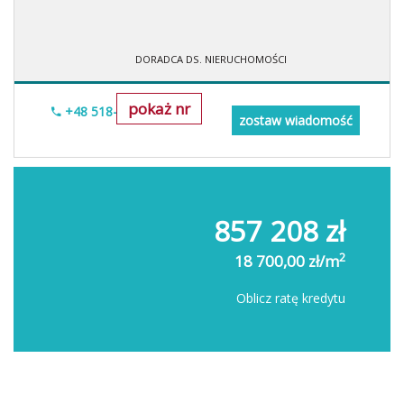
DORADCA DS. NIERUCHOMOŚCI
pokaż nr
+48 518-706-552
zostaw wiadomość
857 208 zł
2
18 700,00 zł/m
Oblicz ratę kredytu