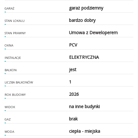
garaż podziemny
GARAŻ
bardzo dobry
STAN LOKALU
Umowa z Deweloperem
STAN PRAWNY
PCV
OKNA
ELEKTRYCZNA
INSTALACJE
jest
BALKON
1
LICZBA BALKONÓW
2026
ROK BUDOWY
na inne budynki
WIDOK
brak
GAZ
ciepła - miejska
WODA