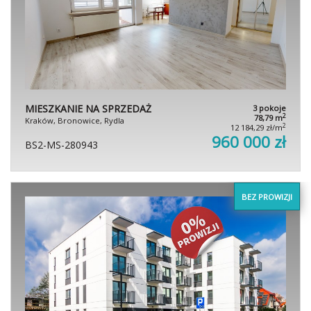
MIESZKANIE NA SPRZEDAŻ
3 pokoje
2
78,79 m
Kraków, Bronowice, Rydla
2
12 184,29 zł/m
960 000 zł
BS2-MS-280943
BEZ PROWIZJI