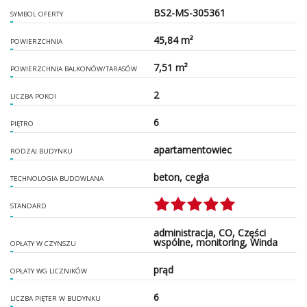
BS2-MS-305361
SYMBOL OFERTY
45,84 m²
POWIERZCHNIA
7,51 m²
POWIERZCHNIA BALKONÓW/TARASÓW
2
LICZBA POKOI
6
PIĘTRO
apartamentowiec
RODZAJ BUDYNKU
beton, cegła
TECHNOLOGIA BUDOWLANA
STANDARD
administracja, CO, Części
wspólne, monitoring, Winda
OPŁATY W CZYNSZU
prąd
OPŁATY WG LICZNIKÓW
6
LICZBA PIĘTER W BUDYNKU