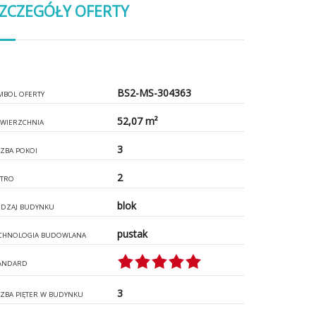
ZCZEGÓŁY OFERTY
BS2-MS-304363
MBOL OFERTY
52,07 m²
WIERZCHNIA
3
CZBA POKOI
2
ĘTRO
blok
DZAJ BUDYNKU
pustak
CHNOLOGIA BUDOWLANA
ANDARD
3
CZBA PIĘTER W BUDYNKU