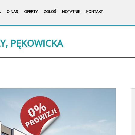
A
O NAS
OFERTY
ZGŁOŚ
NOTATNIK
KONTAKT
ŁY, PĘKOWICKA