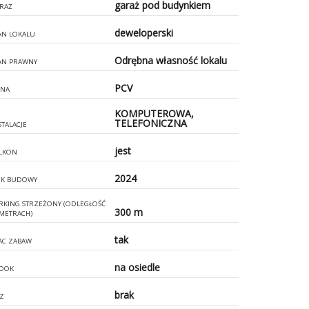
garaż pod budynkiem
RAŻ
deweloperski
AN LOKALU
Odrębna własność lokalu
AN PRAWNY
PCV
NA
KOMPUTEROWA,
TELEFONICZNA
STALACJE
jest
LKON
2024
K BUDOWY
RKING STRZEŻONY (ODLEGŁOŚĆ
300 m
METRACH)
tak
AC ZABAW
na osiedle
DOK
brak
Z