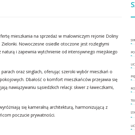
S
ertę mieszkania na sprzedaż w malowniczym rejonie Doliny
SY
ą Zielonki. Nowoczesne osiedle otoczone jest rozległymi
z naturą i zapewnia wytchnienie od intensywnego miejskiego
PO
LI
 parach oraz singlach, oferując szeroki wybór mieszkań o
PI
 4-pokojowych. Dbałość o komfort mieszkańców przejawia się
jają nawiązywaniu sąsiedzkich relacji: skwer z ławeczkami,
RO
TE
wyróżniają się kameralną architekturą, harmonizującą z
ST
ańcom poczucie prywatności.
LI