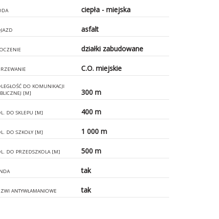
ciepła - miejska
ODA
asfalt
JAZD
działki zabudowane
OCZENIE
C.O. miejskie
RZEWANIE
LEGŁOŚĆ DO KOMUNIKACJI
300 m
BLICZNEJ [M]
400 m
L. DO SKLEPU [M]
1 000 m
L. DO SZKOŁY [M]
500 m
L. DO PRZEDSZKOLA [M]
tak
NDA
tak
ZWI ANTYWŁAMANIOWE