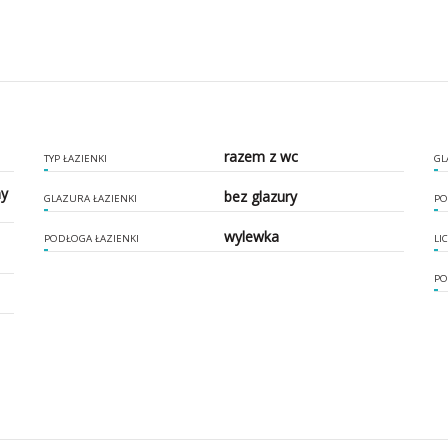
razem z wc
TYP ŁAZIENKI
GL
ny
bez glazury
GLAZURA ŁAZIENKI
PO
wylewka
PODŁOGA ŁAZIENKI
LI
PO