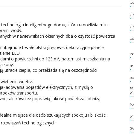
GA
ST
echnologia inteligentnego domu, która umożliwia m.in.
ST
orami wody.
anych w nawiewnikach okiennych dba o czystość powietrza
OK
 obejmuje trwałe płytki gresowe, dekoracyjne panele
lenie LED.
IN
rodami o powierzchni do 123 m², natomiast mieszkania na
alkony.
BA
 utracie ciepła, co przekłada się na oszczędności
RO
ietlenie wnętrz.
cja ładowania pojazdów elektrycznych, z myślą o
PA
środków transportu.
W 
zne, ale również poprawią jakość powietrza i obniżą
PL
ealne miejsce dla osób szukających spokoju i bliskości
WI
rozwiązań technologicznych.
GA