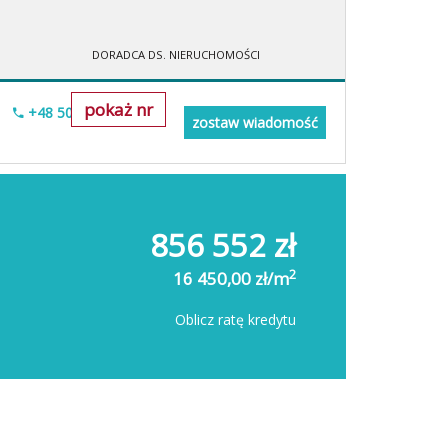
DORADCA DS. NIERUCHOMOŚCI
pokaż nr
+48 505-236-943
zostaw wiadomość
856 552 zł
2
16 450,00 zł/m
Oblicz ratę kredytu