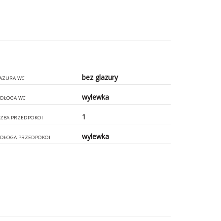
bez glazury
AZURA WC
wylewka
DŁOGA WC
1
CZBA PRZEDPOKOI
wylewka
DŁOGA PRZEDPOKOI