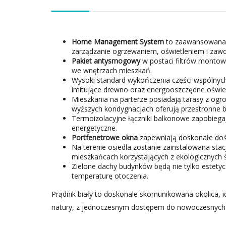
Home Management System
to zaawansowana t
zarządzanie ogrzewaniem, oświetleniem i zaw
Pakiet antysmogowy
w postaci filtrów montow
we wnętrzach mieszkań.
Wysoki standard wykończenia części wspólnych
imitujące drewno oraz energooszczędne oświet
Mieszkania na parterze posiadają tarasy z og
wyższych kondygnacjach oferują przestronne b
Termoizolacyjne łączniki balkonowe zapobiegają
energetyczne.
Portfenetrowe okna
zapewniają doskonałe dośw
Na terenie osiedla zostanie zainstalowana sta
mieszkańcach korzystających z ekologicznych 
Zielone dachy budynków będą nie tylko estetyc
temperaturę otoczenia.
Prądnik biały to doskonale skomunikowana okolica, id
natury, z jednoczesnym dostępem do nowoczesnych 