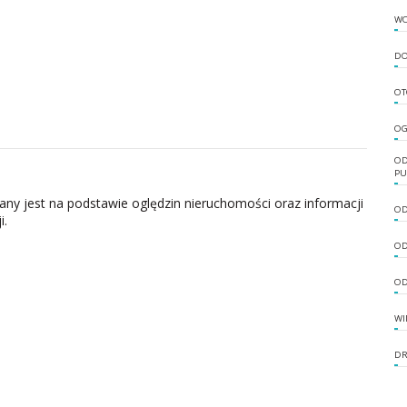
W
DO
OT
OG
OD
PU
zany jest na podstawie oględzin nieruchomości oraz informacji
OD
i.
OD
OD
WI
DR