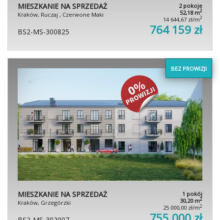
MIESZKANIE NA SPRZEDAŻ
2 pokoje
2
52,18 m
Kraków, Ruczaj , Czerwone Maki
2
14 644,67 zł/m
764 159 zł
BS2-MS-300825
BEZ PROWIZJI
MIESZKANIE NA SPRZEDAŻ
1 pokój
2
30,20 m
Kraków, Grzegórzki
2
25 000,00 zł/m
755 000 zł
BS2-MS-302007