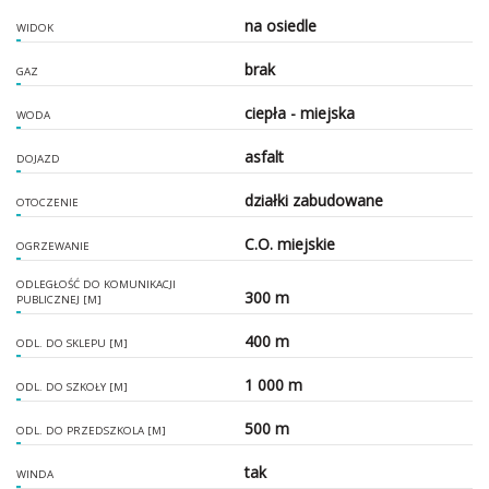
na osiedle
WIDOK
brak
GAZ
ciepła - miejska
WODA
asfalt
DOJAZD
działki zabudowane
OTOCZENIE
C.O. miejskie
OGRZEWANIE
ODLEGŁOŚĆ DO KOMUNIKACJI
300 m
PUBLICZNEJ [M]
400 m
ODL. DO SKLEPU [M]
1 000 m
ODL. DO SZKOŁY [M]
500 m
ODL. DO PRZEDSZKOLA [M]
tak
WINDA