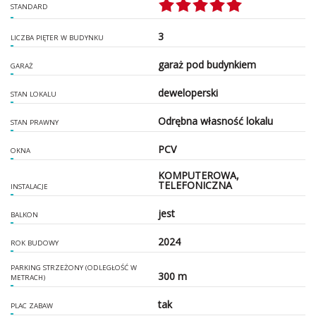
STANDARD
3
LICZBA PIĘTER W BUDYNKU
garaż pod budynkiem
GARAŻ
deweloperski
STAN LOKALU
Odrębna własność lokalu
STAN PRAWNY
PCV
OKNA
KOMPUTEROWA,
TELEFONICZNA
INSTALACJE
jest
BALKON
2024
ROK BUDOWY
PARKING STRZEŻONY (ODLEGŁOŚĆ W
300 m
METRACH)
tak
PLAC ZABAW