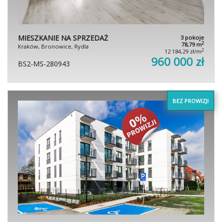
MIESZKANIE NA SPRZEDAŻ
3 pokoje
2
78,79 m
Kraków, Bronowice, Rydla
2
12 184,29 zł/m
960 000 zł
BS2-MS-280943
BEZ PROWIZJI