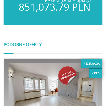
RAZEM (cena + opłaty)
851,073.79 PLN
PODOBNE OFERTY
REZERWACJA
VIDEO