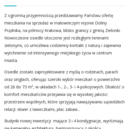
Z ogromną przyjemnością przedstawiamy Państwu ofertę
mieszkania na sprzedaż w malowniczym rejonie Doliny
Prądnika, na północy Krakowa, blisko granicy z gminą Zielonki.
Nowoczesne osiedle otoczone jest rozległymi terenami
zielonymi, co umożliwia codzienny kontakt z naturą i zapewnia
wytchnienie od intensywnego miejskiego życia w centrum
miasta.
Osiedle zostało zaprojektowane z myślą o rodzinach, parach
oraz singlach, oferując szeroki wybór mieszkań o powierzchni
od 26 do 73 m², w układach 1-, 2-, 3- i 4-pokojowych. Dbałość o
komfort mieszkańców przejawia się w wysokiej jakości
przestrzeni wspólnych, które sprzyjają nawiązywaniu sąsiedzkich
relacji: skwer z ławeczkami, plac zabaw...
Budynki nowej inwestycji mające 3 i 4 kondygnacje, wyróżniają
się kameralną architekturą, harmonizującą z okolicą.