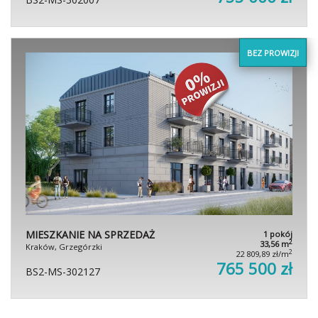
BEZ PROWIZJI
MIESZKANIE NA SPRZEDAŻ
1 pokój
2
33,56 m
Kraków, Grzegórzki
2
22 809,89 zł/m
765 500 zł
BS2-MS-302127