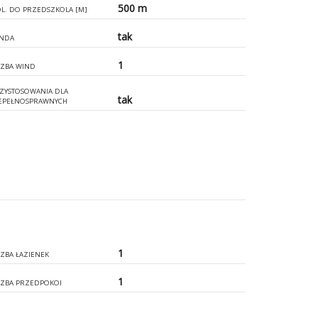
500 m
L. DO PRZEDSZKOLA [M]
tak
NDA
1
CZBA WIND
ZYSTOSOWANIA DLA
tak
EPEŁNOSPRAWNYCH
1
CZBA ŁAZIENEK
1
CZBA PRZEDPOKOI