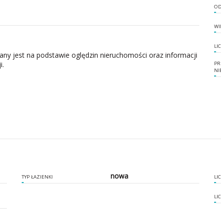
OD
WI
LI
zany jest na podstawie oględzin nieruchomości oraz informacji
i.
PR
NI
nowa
TYP ŁAZIENKI
LI
LI