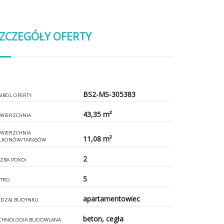
ZCZEGÓŁY OFERTY
BS2-MS-305383
MBOL OFERTY
43,35 m²
WIERZCHNIA
WIERZCHNIA
11,08 m²
LKONÓW/TARASÓW
2
CZBA POKOI
5
ĘTRO
apartamentowiec
DZAJ BUDYNKU
beton, cegła
CHNOLOGIA BUDOWLANA