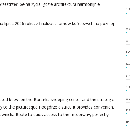
rzestrzeń pełna życia, gdzie architektura harmonijnie
ST
 lipiec 2026 roku, z finalizacją umów końcowych najpóźniej
OP
OP
LI
GA
ST
ST
ituated between the Bonarka shopping center and the strategic
OK
 to the picturesque Podgórze district. It provides convenient
IN
iewnicka Route to quick access to the motorway, perfectly
BA