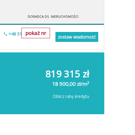
DORADCA DS. NIERUCHOMOŚCI
pokaż nr
+48 518-706-552
zostaw wiadomość
819 315 zł
2
18 900,00 zł/m
Oblicz ratę kredytu