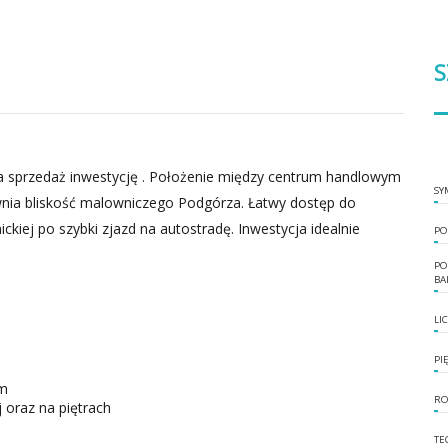
S
 sprzedaż inwestycję . Położenie między centrum handlowym
SY
ia bliskość malowniczego Podgórza. Łatwy dostęp do
ckiej po szybki zjazd na autostradę. Inwestycja idealnie
PO
PO
BA
LI
PI
ym
RO
 oraz na piętrach
TE