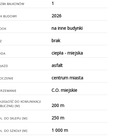
1
CZBA BALKONÓW
2026
K BUDOWY
na inne budynki
DOK
brak
Z
ciepła - miejska
ODA
asfalt
JAZD
centrum miasta
OCZENIE
C.O. miejskie
RZEWANIE
LEGŁOŚĆ DO KOMUNIKACJI
200 m
BLICZNEJ [M]
250 m
L. DO SKLEPU [M]
1 000 m
L. DO SZKOŁY [M]