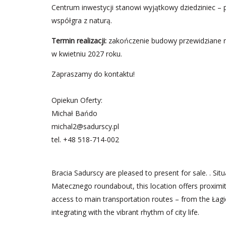
Centrum inwestycji stanowi wyjątkowy dziedziniec – p
współgra z naturą.
Termin realizacji:
zakończenie budowy przewidziane na
w kwietniu 2027 roku.
Zapraszamy do kontaktu!
Opiekun Oferty:
Michał Bańdo
michal2@sadurscy.pl
tel.
+48 518-714-002
Bracia Sadurscy are pleased to present for sale. . S
Matecznego roundabout, this location offers proximity
access to main transportation routes – from the Łag
integrating with the vibrant rhythm of city life.