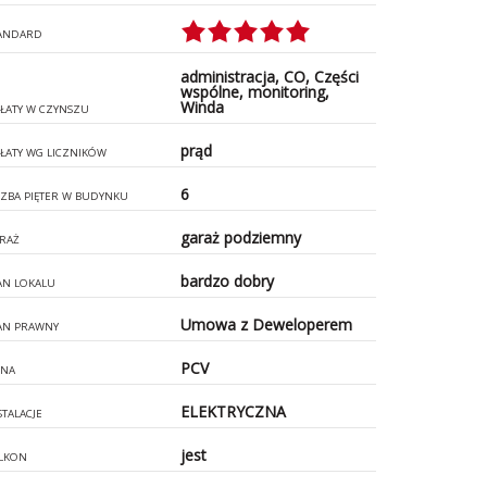
ANDARD
administracja, CO, Części
wspólne, monitoring,
Winda
ŁATY W CZYNSZU
prąd
ŁATY WG LICZNIKÓW
6
CZBA PIĘTER W BUDYNKU
garaż podziemny
RAŻ
bardzo dobry
AN LOKALU
Umowa z Deweloperem
AN PRAWNY
PCV
NA
ELEKTRYCZNA
STALACJE
jest
LKON