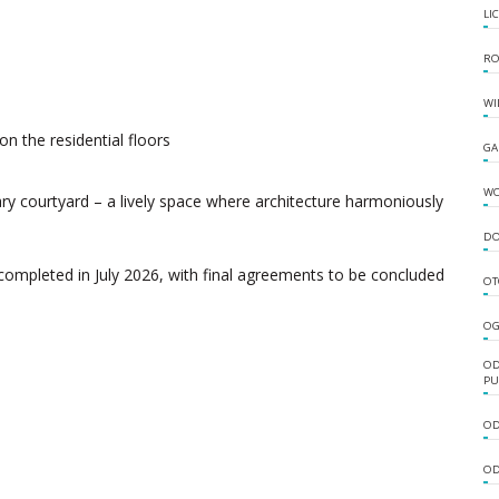
LI
RO
WI
n the residential floors
GA
W
ry courtyard – a lively space where architecture harmoniously
DO
completed in July 2026, with final agreements to be concluded
OT
OG
OD
PU
OD
OD