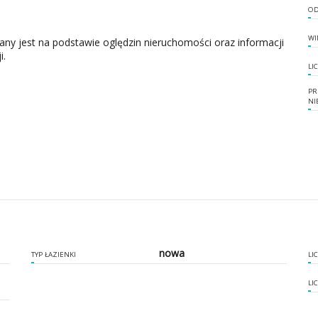
OD
WI
zany jest na podstawie oględzin nieruchomości oraz informacji
i.
LI
PR
NI
nowa
TYP ŁAZIENKI
LI
LI