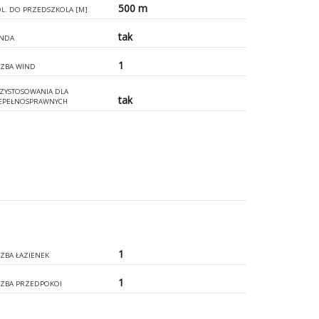
500 m
L. DO PRZEDSZKOLA [M]
tak
NDA
1
CZBA WIND
ZYSTOSOWANIA DLA
tak
EPEŁNOSPRAWNYCH
1
CZBA ŁAZIENEK
1
CZBA PRZEDPOKOI