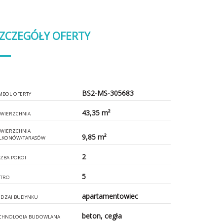
ZCZEGÓŁY OFERTY
BS2-MS-305683
MBOL OFERTY
43,35 m²
WIERZCHNIA
WIERZCHNIA
9,85 m²
LKONÓW/TARASÓW
2
CZBA POKOI
5
ĘTRO
apartamentowiec
DZAJ BUDYNKU
beton, cegła
CHNOLOGIA BUDOWLANA