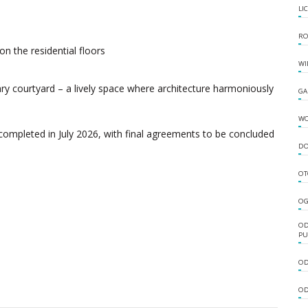
LI
RO
n the residential floors
WI
ry courtyard – a lively space where architecture harmoniously
GA
W
completed in July 2026, with final agreements to be concluded
DO
OT
OG
OD
PU
OD
OD