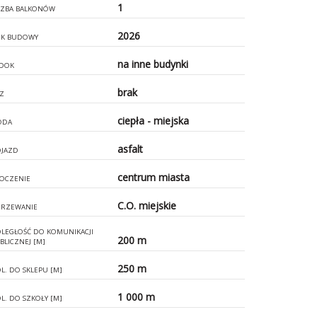
1
CZBA BALKONÓW
2026
K BUDOWY
na inne budynki
DOK
brak
Z
ciepła - miejska
ODA
asfalt
JAZD
centrum miasta
OCZENIE
C.O. miejskie
RZEWANIE
LEGŁOŚĆ DO KOMUNIKACJI
200 m
BLICZNEJ [M]
250 m
L. DO SKLEPU [M]
1 000 m
L. DO SZKOŁY [M]