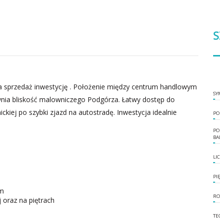
S
 sprzedaż inwestycję . Położenie między centrum handlowym
SY
ia bliskość malowniczego Podgórza. Łatwy dostęp do
ckiej po szybki zjazd na autostradę. Inwestycja idealnie
PO
PO
BA
LI
PI
ym
RO
 oraz na piętrach
TE