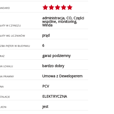
ANDARD
administracja, CO, Części
wspólne, monitoring,
Winda
ŁATY W CZYNSZU
prąd
ŁATY WG LICZNIKÓW
6
CZBA PIĘTER W BUDYNKU
garaż podziemny
RAŻ
bardzo dobry
AN LOKALU
Umowa z Deweloperem
AN PRAWNY
PCV
NA
ELEKTRYCZNA
STALACJE
jest
LKON