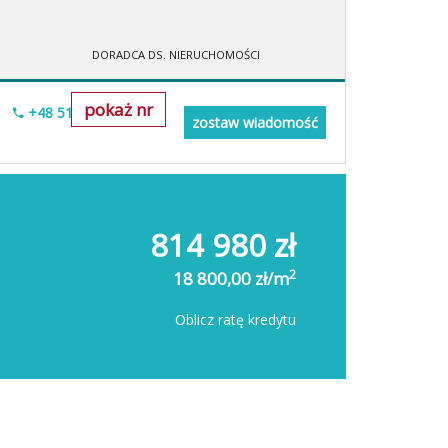
DORADCA DS. NIERUCHOMOŚCI
pokaż nr
+48 518-706-552
zostaw wiadomość
814 980 zł
2
18 800,00 zł/m
Oblicz ratę kredytu