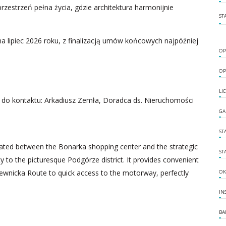
rzestrzeń pełna życia, gdzie architektura harmonijnie
ST
 lipiec 2026 roku, z finalizacją umów końcowych najpóźniej
OP
OP
LI
 do kontaktu: Arkadiusz Zemła, Doradca ds. Nieruchomości
GA
ST
ituated between the Bonarka shopping center and the strategic
ST
 to the picturesque Podgórze district. It provides convenient
iewnicka Route to quick access to the motorway, perfectly
OK
IN
BA