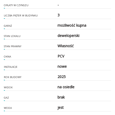
-
OPŁATY W CZYNSZU
3
LICZBA PIĘTER W BUDYNKU
możliwość kupna
GARAŻ
deweloperski
STAN LOKALU
Własność
STAN PRAWNY
PCV
OKNA
nowe
INSTALACJE
2025
ROK BUDOWY
na osiedle
WIDOK
brak
GAZ
jest
WODA