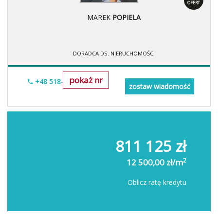
OFERT
MAREK
POPIELA
DORADCA DS. NIERUCHOMOŚCI
pokaż nr
+48 518-967-677
zostaw wiadomość
811 125 zł
2
12 500,00 zł/m
Oblicz ratę kredytu