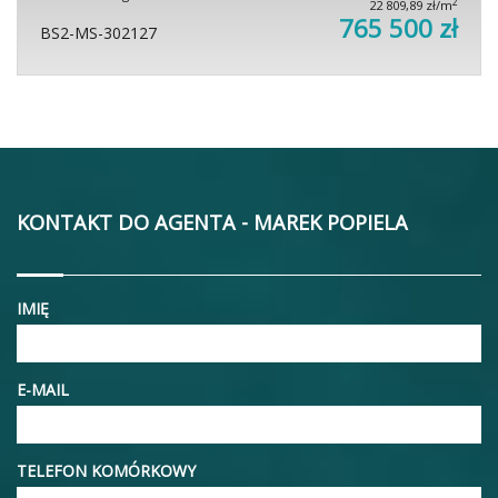
2
22 809,89 zł/m
765 500 zł
BS2-MS-302127
KONTAKT DO AGENTA - MAREK POPIELA
IMIĘ
E-MAIL
TELEFON KOMÓRKOWY