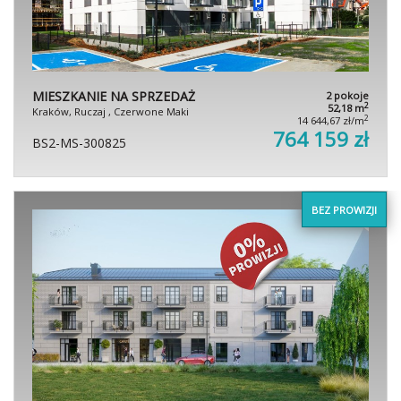
MIESZKANIE NA SPRZEDAŻ
2 pokoje
2
52,18 m
Kraków, Ruczaj , Czerwone Maki
2
14 644,67 zł/m
764 159 zł
BS2-MS-300825
BEZ PROWIZJI