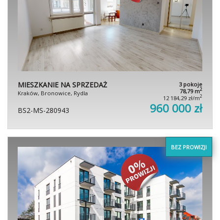
MIESZKANIE NA SPRZEDAŻ
3 pokoje
2
78,79 m
Kraków, Bronowice, Rydla
2
12 184,29 zł/m
960 000 zł
BS2-MS-280943
BEZ PROWIZJI