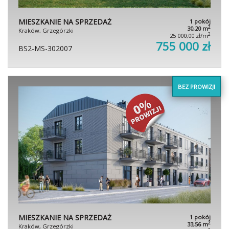
MIESZKANIE NA SPRZEDAŻ
1 pokój
2
30,20 m
Kraków, Grzegórzki
2
25 000,00 zł/m
755 000 zł
BS2-MS-302007
BEZ PROWIZJI
MIESZKANIE NA SPRZEDAŻ
1 pokój
2
33,56 m
Kraków, Grzegórzki