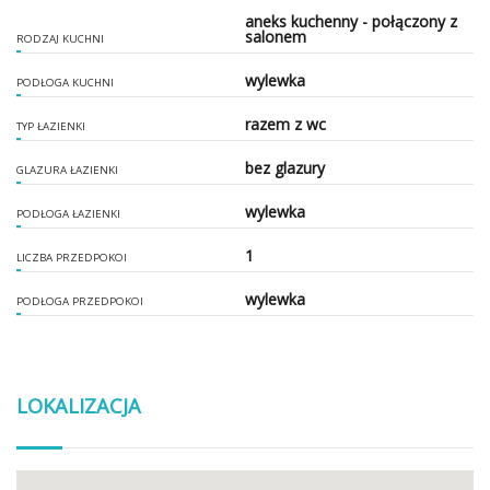
aneks kuchenny - połączony z
salonem
RODZAJ KUCHNI
wylewka
PODŁOGA KUCHNI
razem z wc
TYP ŁAZIENKI
bez glazury
GLAZURA ŁAZIENKI
wylewka
PODŁOGA ŁAZIENKI
1
LICZBA PRZEDPOKOI
wylewka
PODŁOGA PRZEDPOKOI
LOKALIZACJA