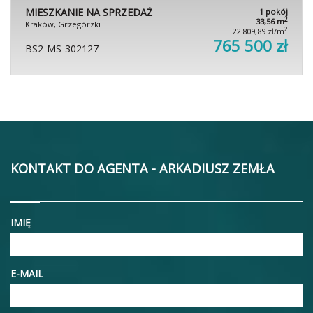
MIESZKANIE NA SPRZEDAŻ
1 pokój
2
33,56 m
Kraków, Grzegórzki
2
22 809,89 zł/m
765 500 zł
BS2-MS-302127
KONTAKT DO AGENTA - ARKADIUSZ ZEMŁA
IMIĘ
E-MAIL