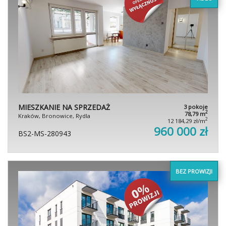
MIESZKANIE NA SPRZEDAŻ
3 pokoje
2
78,79 m
Kraków, Bronowice, Rydla
2
12 184,29 zł/m
960 000 zł
BS2-MS-280943
BEZ PROWIZJI