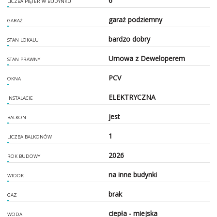
6
LICZBA PIĘTER W BUDYNKU
garaż podziemny
GARAŻ
bardzo dobry
STAN LOKALU
Umowa z Deweloperem
STAN PRAWNY
PCV
OKNA
ELEKTRYCZNA
INSTALACJE
jest
BALKON
1
LICZBA BALKONÓW
2026
ROK BUDOWY
na inne budynki
WIDOK
brak
GAZ
ciepła - miejska
WODA