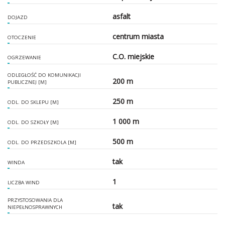
asfalt
DOJAZD
centrum miasta
OTOCZENIE
C.O. miejskie
OGRZEWANIE
ODLEGŁOŚĆ DO KOMUNIKACJI
200 m
PUBLICZNEJ [M]
250 m
ODL. DO SKLEPU [M]
1 000 m
ODL. DO SZKOŁY [M]
500 m
ODL. DO PRZEDSZKOLA [M]
tak
WINDA
1
LICZBA WIND
PRZYSTOSOWANIA DLA
tak
NIEPEŁNOSPRAWNYCH