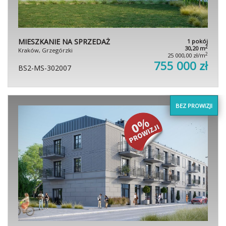
MIESZKANIE NA SPRZEDAŻ
1 pokój
2
30,20 m
Kraków, Grzegórzki
2
25 000,00 zł/m
755 000 zł
BS2-MS-302007
BEZ PROWIZJI