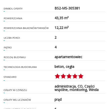
BS2-MS-305381
SYMBOL OFERTY
43,35 m²
POWIERZCHNIA
12,22 m²
POWIERZCHNIA BALKONÓW/TARASÓW
2
LICZBA POKOI
4
PIĘTRO
apartamentowiec
RODZAJ BUDYNKU
beton, cegła
TECHNOLOGIA BUDOWLANA
STANDARD
administracja, CO, Części
wspólne, monitoring, Winda
OPŁATY W CZYNSZU
prąd
OPŁATY WG LICZNIKÓW