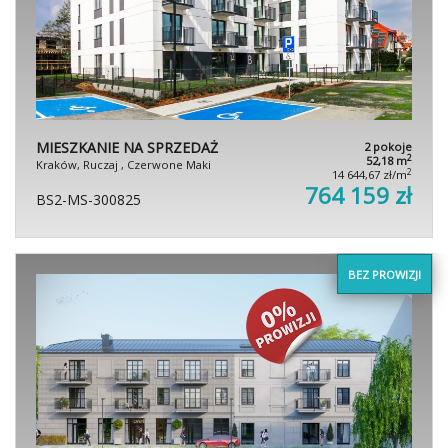
MIESZKANIE NA SPRZEDAŻ
2 pokoje
2
52,18 m
Kraków, Ruczaj , Czerwone Maki
2
14 644,67 zł/m
764 159 zł
BS2-MS-300825
BEZ PROWIZJI