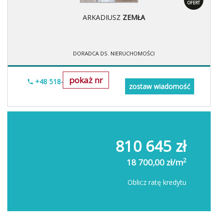
OFERT
ARKADIUSZ
ZEMŁA
DORADCA DS. NIERUCHOMOŚCI
pokaż nr
+48 518-706-552
zostaw wiadomość
810 645 zł
2
18 700,00 zł/m
Oblicz ratę kredytu