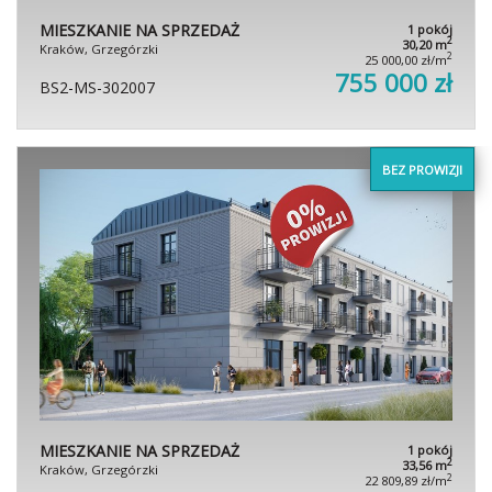
MIESZKANIE NA SPRZEDAŻ
1 pokój
2
30,20 m
Kraków, Grzegórzki
2
25 000,00 zł/m
755 000 zł
BS2-MS-302007
BEZ PROWIZJI
MIESZKANIE NA SPRZEDAŻ
1 pokój
2
33,56 m
Kraków, Grzegórzki
2
22 809,89 zł/m