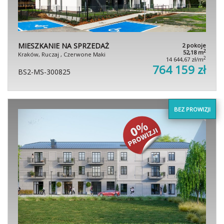
MIESZKANIE NA SPRZEDAŻ
2 pokoje
2
52,18 m
Kraków, Ruczaj , Czerwone Maki
2
14 644,67 zł/m
764 159 zł
BS2-MS-300825
BEZ PROWIZJI