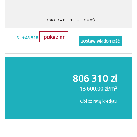
DORADCA DS. NIERUCHOMOŚCI
pokaż nr
+48 518-706-552
zostaw wiadomość
806 310 zł
2
18 600,00 zł/m
Oblicz ratę kredytu