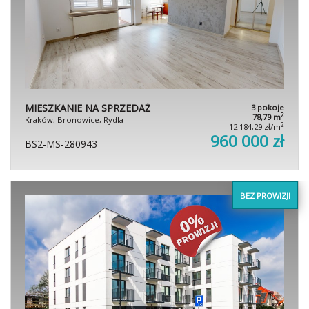
MIESZKANIE NA SPRZEDAŻ
3 pokoje
2
78,79 m
Kraków, Bronowice, Rydla
2
12 184,29 zł/m
960 000 zł
BS2-MS-280943
BEZ PROWIZJI