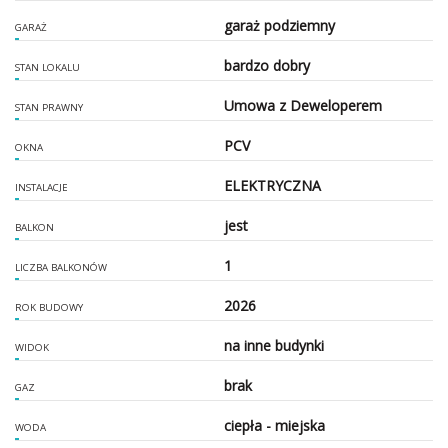
garaż podziemny
GARAŻ
bardzo dobry
STAN LOKALU
Umowa z Deweloperem
STAN PRAWNY
PCV
OKNA
ELEKTRYCZNA
INSTALACJE
jest
BALKON
1
LICZBA BALKONÓW
2026
ROK BUDOWY
na inne budynki
WIDOK
brak
GAZ
ciepła - miejska
WODA