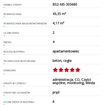
BS2-MS-305680
SYMBOL OFERTY
43,35 m²
POWIERZCHNIA
4,17 m²
POWIERZCHNIA BALKONÓW/TARASÓW
2
LICZBA POKOI
4
PIĘTRO
apartamentowiec
RODZAJ BUDYNKU
beton, cegła
TECHNOLOGIA BUDOWLANA
STANDARD
administracja, CO, Części
wspólne, monitoring, Winda
OPŁATY W CZYNSZU
prąd
OPŁATY WG LICZNIKÓW
6
LICZBA PIĘTER W BUDYNKU