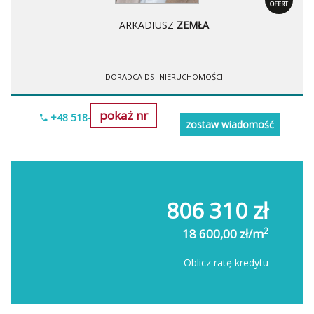
OFERT
ARKADIUSZ
ZEMŁA
DORADCA DS. NIERUCHOMOŚCI
pokaż nr
+48 518-706-552
zostaw wiadomość
806 310 zł
2
18 600,00 zł/m
Oblicz ratę kredytu