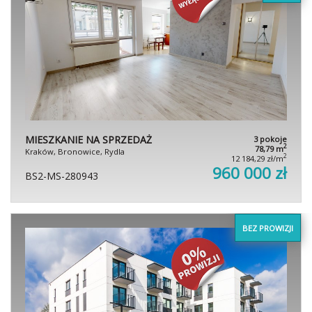
MIESZKANIE NA SPRZEDAŻ
3 pokoje
2
78,79 m
Kraków, Bronowice, Rydla
2
12 184,29 zł/m
960 000 zł
BS2-MS-280943
BEZ PROWIZJI