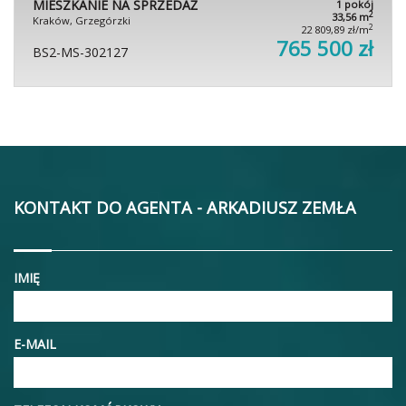
MIESZKANIE NA SPRZEDAŻ
1 pokój
2
33,56 m
Kraków, Grzegórzki
2
22 809,89 zł/m
765 500 zł
BS2-MS-302127
KONTAKT DO AGENTA - ARKADIUSZ ZEMŁA
IMIĘ
E-MAIL