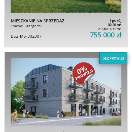
MIESZKANIE NA SPRZEDAŻ
1 pokój
2
30,20 m
Kraków, Grzegórzki
2
25 000,00 zł/m
755 000 zł
BS2-MS-302007
BEZ PROWIZJI