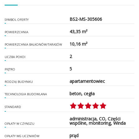
BS2-MS-305606
SYMBOL OFERTY
43,35 m²
POWIERZCHNIA
10,16 m²
POWIERZCHNIA BALKONÓW/TARASÓW
2
LICZBA POKOI
5
PIĘTRO
apartamentowiec
RODZAJ BUDYNKU
beton, cegła
TECHNOLOGIA BUDOWLANA
STANDARD
administracja, CO, Części
wspólne, monitoring, Winda
OPŁATY W CZYNSZU
prąd
OPŁATY WG LICZNIKÓW