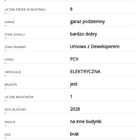
6
LICZBA PIĘTER W BUDYNKU
garaż podziemny
GARAŻ
bardzo dobry
STAN LOKALU
Umowa z Deweloperem
STAN PRAWNY
PCV
OKNA
ELEKTRYCZNA
INSTALACJE
jest
BALKON
1
LICZBA BALKONÓW
2026
ROK BUDOWY
na inne budynki
WIDOK
brak
GAZ