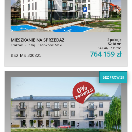
MIESZKANIE NA SPRZEDAŻ
2 pokoje
2
52,18 m
Kraków, Ruczaj , Czerwone Maki
2
14 644,67 zł/m
764 159 zł
BS2-MS-300825
BEZ PROWIZJI