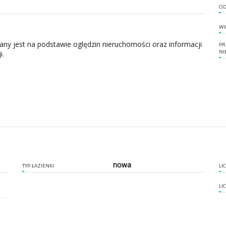
OD
WI
zany jest na podstawie oględzin nieruchomości oraz informacji
PR
NI
i.
nowa
TYP ŁAZIENKI
LI
LI