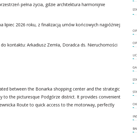
rzestrzeń pełna życia, gdzie architektura harmonijnie
ST
 lipiec 2026 roku, z finalizacją umów końcowych najpóźniej
OP
OP
 do kontaktu: Arkadiusz Zemła, Doradca ds. Nieruchomości
LI
GA
ST
ituated between the Bonarka shopping center and the strategic
ST
 to the picturesque Podgórze district. It provides convenient
iewnicka Route to quick access to the motorway, perfectly
OK
IN
BA