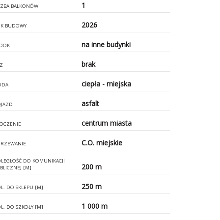
1
CZBA BALKONÓW
2026
K BUDOWY
na inne budynki
DOK
brak
Z
ciepła - miejska
ODA
asfalt
JAZD
centrum miasta
OCZENIE
C.O. miejskie
RZEWANIE
LEGŁOŚĆ DO KOMUNIKACJI
200 m
BLICZNEJ [M]
250 m
L. DO SKLEPU [M]
1 000 m
L. DO SZKOŁY [M]