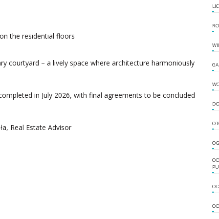
LI
RO
n the residential floors
WI
ry courtyard – a lively space where architecture harmoniously
GA
W
completed in July 2026, with final agreements to be concluded
DO
OT
a, Real Estate Advisor
OG
OD
PU
OD
OD