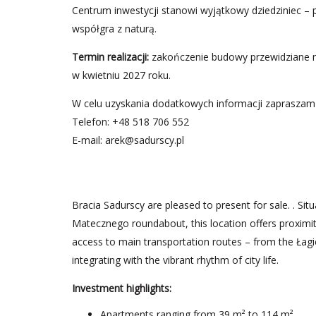
Centrum inwestycji stanowi wyjątkowy dziedziniec – p
współgra z naturą.
Termin realizacji:
zakończenie budowy przewidziane na
w kwietniu 2027 roku.
W celu uzyskania dodatkowych informacji zapraszam
Telefon: +48 518 706 552
E-mail:
arek@sadurscy.pl
Bracia Sadurscy are pleased to present for sale. . S
Matecznego roundabout, this location offers proximity
access to main transportation routes – from the Łag
integrating with the vibrant rhythm of city life.
Investment highlights:
Apartments ranging from 39 m² to 114 m²