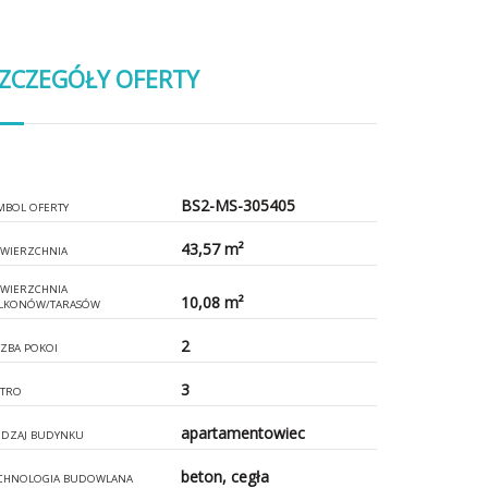
ZCZEGÓŁY OFERTY
BS2-MS-305405
MBOL OFERTY
43,57 m²
WIERZCHNIA
WIERZCHNIA
10,08 m²
LKONÓW/TARASÓW
2
CZBA POKOI
3
ĘTRO
apartamentowiec
DZAJ BUDYNKU
beton, cegła
CHNOLOGIA BUDOWLANA