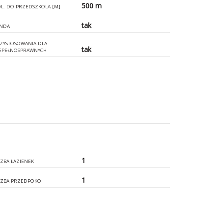
500 m
L. DO PRZEDSZKOLA [M]
tak
NDA
ZYSTOSOWANIA DLA
tak
EPEŁNOSPRAWNYCH
1
CZBA ŁAZIENEK
1
CZBA PRZEDPOKOI