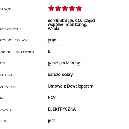
ANDARD
administracja, CO, Części
wspólne, monitoring,
Winda
ŁATY W CZYNSZU
prąd
ŁATY WG LICZNIKÓW
6
CZBA PIĘTER W BUDYNKU
garaż podziemny
RAŻ
bardzo dobry
AN LOKALU
Umowa z Deweloperem
AN PRAWNY
PCV
NA
ELEKTRYCZNA
STALACJE
jest
LKON