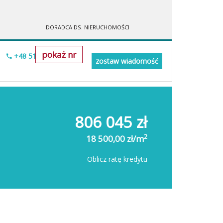
DORADCA DS. NIERUCHOMOŚCI
pokaż nr
+48 518-706-552
zostaw wiadomość
806 045 zł
2
18 500,00 zł/m
Oblicz ratę kredytu