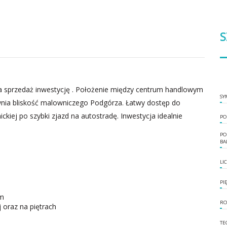
S
 sprzedaż inwestycję . Położenie między centrum handlowym
SY
ia bliskość malowniczego Podgórza. Łatwy dostęp do
ckiej po szybki zjazd na autostradę. Inwestycja idealnie
PO
PO
BA
LI
PI
ym
RO
 oraz na piętrach
TE