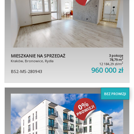
MIESZKANIE NA SPRZEDAŻ
3 pokoje
2
78,79 m
Kraków, Bronowice, Rydla
2
12 184,29 zł/m
960 000 zł
BS2-MS-280943
BEZ PROWIZJI