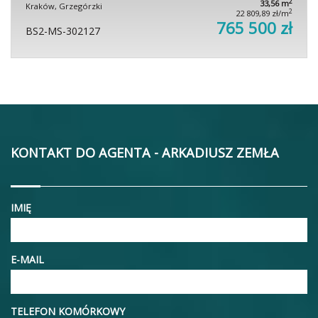
2
33,56 m
Kraków, Grzegórzki
2
22 809,89 zł/m
765 500 zł
BS2-MS-302127
KONTAKT DO AGENTA - ARKADIUSZ ZEMŁA
IMIĘ
E-MAIL
TELEFON KOMÓRKOWY