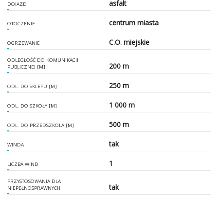
asfalt
DOJAZD
centrum miasta
OTOCZENIE
C.O. miejskie
OGRZEWANIE
ODLEGŁOŚĆ DO KOMUNIKACJI
200 m
PUBLICZNEJ [M]
250 m
ODL. DO SKLEPU [M]
1 000 m
ODL. DO SZKOŁY [M]
500 m
ODL. DO PRZEDSZKOLA [M]
tak
WINDA
1
LICZBA WIND
PRZYSTOSOWANIA DLA
tak
NIEPEŁNOSPRAWNYCH