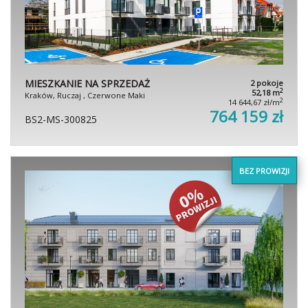
MIESZKANIE NA SPRZEDAŻ
2 pokoje
2
52,18 m
Kraków, Ruczaj , Czerwone Maki
2
14 644,67 zł/m
764 159 zł
BS2-MS-300825
BEZ PROWIZJI