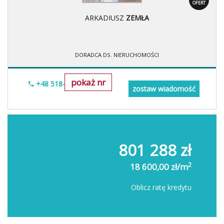
OFERT
ARKADIUSZ
ZEMŁA
DORADCA DS. NIERUCHOMOŚCI
pokaż nr
+48 518-706-552
zostaw wiadomość
801 288 zł
2
18 600,00 zł/m
Oblicz ratę kredytu