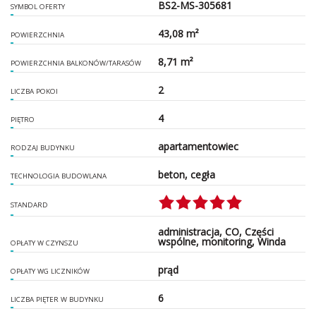
BS2-MS-305681
SYMBOL OFERTY
43,08 m²
POWIERZCHNIA
8,71 m²
POWIERZCHNIA BALKONÓW/TARASÓW
2
LICZBA POKOI
4
PIĘTRO
apartamentowiec
RODZAJ BUDYNKU
beton, cegła
TECHNOLOGIA BUDOWLANA
STANDARD
administracja, CO, Części
wspólne, monitoring, Winda
OPŁATY W CZYNSZU
prąd
OPŁATY WG LICZNIKÓW
6
LICZBA PIĘTER W BUDYNKU