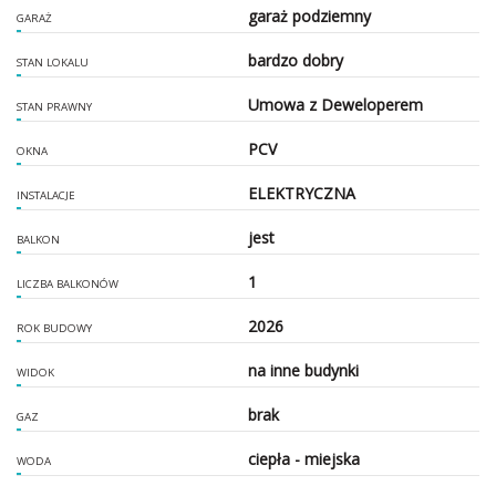
garaż podziemny
GARAŻ
bardzo dobry
STAN LOKALU
Umowa z Deweloperem
STAN PRAWNY
PCV
OKNA
ELEKTRYCZNA
INSTALACJE
jest
BALKON
1
LICZBA BALKONÓW
2026
ROK BUDOWY
na inne budynki
WIDOK
brak
GAZ
ciepła - miejska
WODA