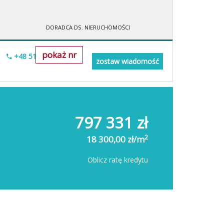
DORADCA DS. NIERUCHOMOŚCI
pokaż nr
+48 518-706-552
zostaw wiadomość
797 331 zł
2
18 300,00 zł/m
Oblicz ratę kredytu