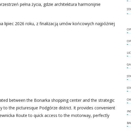
rzestrzeń pełna życia, gdzie architektura harmonijnie
ST
 lipiec 2026 roku, z finalizacją umów końcowych najpóźniej
OP
OP
LI
GA
ST
ST
ituated between the Bonarka shopping center and the strategic
OK
 to the picturesque Podgórze district. It provides convenient
IN
iewnicka Route to quick access to the motorway, perfectly
BA