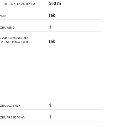
500 m
L. DO PRZEDSZKOLA [M]
tak
NDA
1
CZBA WIND
ZYSTOSOWANIA DLA
tak
EPEŁNOSPRAWNYCH
1
CZBA ŁAZIENEK
1
CZBA PRZEDPOKOI