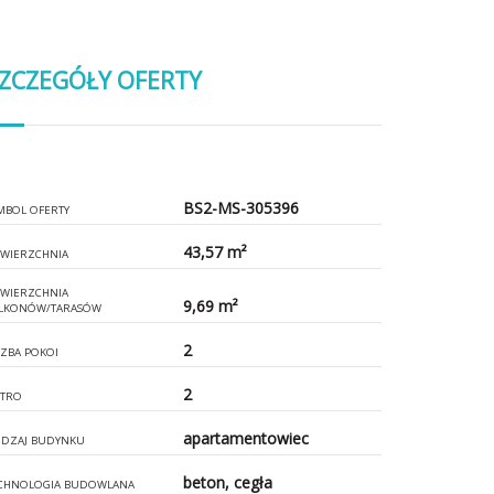
ZCZEGÓŁY OFERTY
BS2-MS-305396
MBOL OFERTY
43,57 m²
WIERZCHNIA
WIERZCHNIA
9,69 m²
LKONÓW/TARASÓW
2
CZBA POKOI
2
ĘTRO
apartamentowiec
DZAJ BUDYNKU
beton, cegła
CHNOLOGIA BUDOWLANA