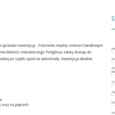
S
 sprzedaż inwestycję . Położenie między centrum handlowym
SY
ia bliskość malowniczego Podgórza. Łatwy dostęp do
ckiej po szybki zjazd na autostradę. Inwestycja idealnie
PO
PO
BA
LI
PI
ym
RO
 oraz na piętrach
TE