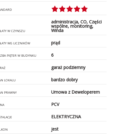
ANDARD
administracja, CO, Części
wspólne, monitoring,
Winda
ŁATY W CZYNSZU
prąd
ŁATY WG LICZNIKÓW
6
CZBA PIĘTER W BUDYNKU
garaż podziemny
RAŻ
bardzo dobry
AN LOKALU
Umowa z Deweloperem
AN PRAWNY
PCV
NA
ELEKTRYCZNA
STALACJE
jest
LKON