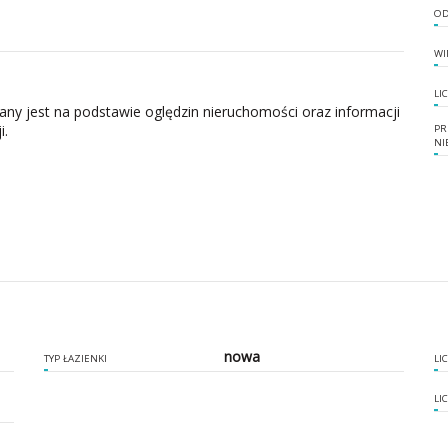
OD
WI
LI
zany jest na podstawie oględzin nieruchomości oraz informacji
i.
PR
NI
nowa
TYP ŁAZIENKI
LI
LI