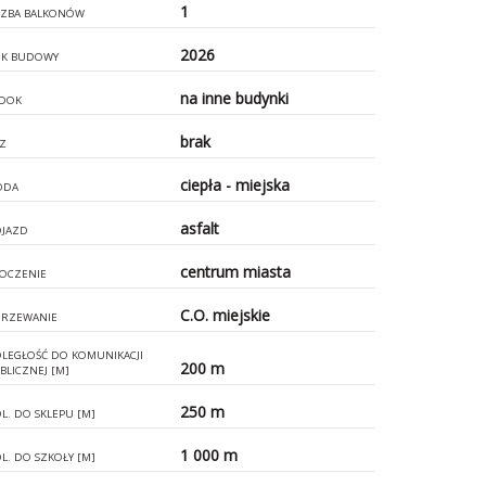
1
CZBA BALKONÓW
2026
K BUDOWY
na inne budynki
DOK
brak
Z
ciepła - miejska
ODA
asfalt
JAZD
centrum miasta
OCZENIE
C.O. miejskie
RZEWANIE
LEGŁOŚĆ DO KOMUNIKACJI
200 m
BLICZNEJ [M]
250 m
L. DO SKLEPU [M]
1 000 m
L. DO SZKOŁY [M]