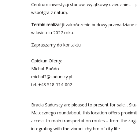
Centrum inwestycji stanowi wyjątkowy dziedziniec – p
współgra z naturą.
Termin realizacji:
zakończenie budowy przewidziane na
w kwietniu 2027 roku.
Zapraszamy do kontaktu!
Opiekun Oferty:
Michał Bańdo
michal2@sadurscy.pl
tel.
+48 518-714-002
Bracia Sadurscy are pleased to present for sale. . S
Matecznego roundabout, this location offers proximity
access to main transportation routes – from the Łag
integrating with the vibrant rhythm of city life.