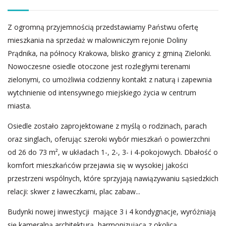
Z ogromną przyjemnością przedstawiamy Państwu ofertę
mieszkania na sprzedaż w malowniczym rejonie Doliny
Prądnika, na północy Krakowa, blisko granicy z gminą Zielonki.
Nowoczesne osiedle otoczone jest rozległymi terenami
zielonymi, co umożliwia codzienny kontakt z naturą i zapewnia
wytchnienie od intensywnego miejskiego życia w centrum
miasta.
Osiedle zostało zaprojektowane z myślą o rodzinach, parach
oraz singlach, oferując szeroki wybór mieszkań o powierzchni
od 26 do 73 m², w układach 1-, 2-, 3- i 4-pokojowych. Dbałość o
komfort mieszkańców przejawia się w wysokiej jakości
przestrzeni wspólnych, które sprzyjają nawiązywaniu sąsiedzkich
relacji: skwer z ławeczkami, plac zabaw...
Budynki nowej inwestycji mające 3 i 4 kondygnacje, wyróżniają
się kameralną architekturą, harmonizującą z okolicą.