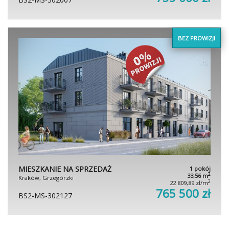
BEZ PROWIZJI
MIESZKANIE NA SPRZEDAŻ
1 pokój
2
33,56 m
Kraków, Grzegórzki
2
22 809,89 zł/m
765 500 zł
BS2-MS-302127