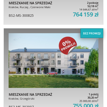
MIESZKANIE NA SPRZEDAŻ
2 pokoje
2
52,18 m
Kraków, Ruczaj , Czerwone Maki
2
14 644,67 zł/m
764 159 zł
BS2-MS-300825
BEZ PROWIZJI
MIESZKANIE NA SPRZEDAŻ
1 pokój
2
30,20 m
Kraków, Grzegórzki
2
25 000,00 zł/m
755 000 zł
BS2-MS-302007