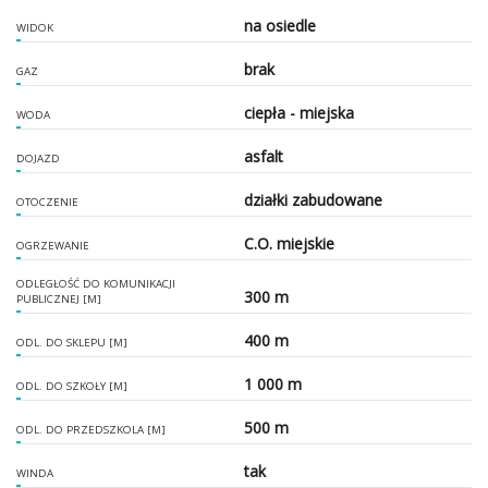
na osiedle
WIDOK
brak
GAZ
ciepła - miejska
WODA
asfalt
DOJAZD
działki zabudowane
OTOCZENIE
C.O. miejskie
OGRZEWANIE
ODLEGŁOŚĆ DO KOMUNIKACJI
300 m
PUBLICZNEJ [M]
400 m
ODL. DO SKLEPU [M]
1 000 m
ODL. DO SZKOŁY [M]
500 m
ODL. DO PRZEDSZKOLA [M]
tak
WINDA