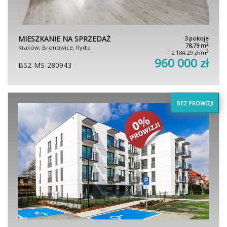
MIESZKANIE NA SPRZEDAŻ
3 pokoje
2
78,79 m
Kraków, Bronowice, Rydla
2
12 184,29 zł/m
960 000 zł
BS2-MS-280943
BEZ PROWIZJI