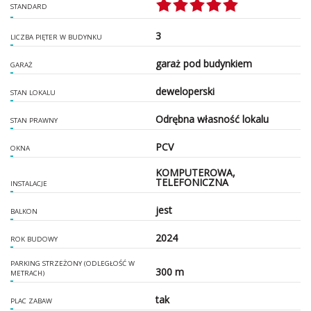
STANDARD
3
LICZBA PIĘTER W BUDYNKU
garaż pod budynkiem
GARAŻ
deweloperski
STAN LOKALU
Odrębna własność lokalu
STAN PRAWNY
PCV
OKNA
KOMPUTEROWA,
TELEFONICZNA
INSTALACJE
jest
BALKON
2024
ROK BUDOWY
PARKING STRZEŻONY (ODLEGŁOŚĆ W
300 m
METRACH)
tak
PLAC ZABAW