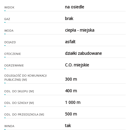
na osiedle
WIDOK
brak
GAZ
ciepła - miejska
WODA
asfalt
DOJAZD
działki zabudowane
OTOCZENIE
C.O. miejskie
OGRZEWANIE
ODLEGŁOŚĆ DO KOMUNIKACJI
300 m
PUBLICZNEJ [M]
400 m
ODL. DO SKLEPU [M]
1 000 m
ODL. DO SZKOŁY [M]
500 m
ODL. DO PRZEDSZKOLA [M]
tak
WINDA