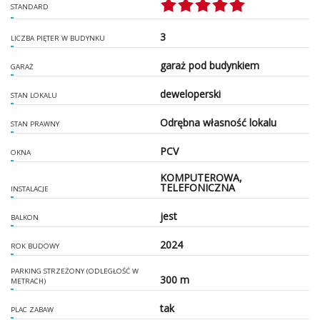
STANDARD
3
LICZBA PIĘTER W BUDYNKU
garaż pod budynkiem
GARAŻ
deweloperski
STAN LOKALU
Odrębna własność lokalu
STAN PRAWNY
PCV
OKNA
KOMPUTEROWA,
TELEFONICZNA
INSTALACJE
jest
BALKON
2024
ROK BUDOWY
PARKING STRZEŻONY (ODLEGŁOŚĆ W
300 m
METRACH)
tak
PLAC ZABAW