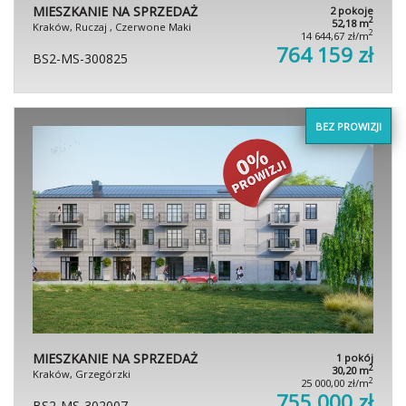
MIESZKANIE NA SPRZEDAŻ
2 pokoje
2
52,18 m
Kraków, Ruczaj , Czerwone Maki
2
14 644,67 zł/m
764 159 zł
BS2-MS-300825
BEZ PROWIZJI
MIESZKANIE NA SPRZEDAŻ
1 pokój
2
30,20 m
Kraków, Grzegórzki
2
25 000,00 zł/m
755 000 zł
BS2-MS-302007