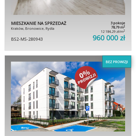
MIESZKANIE NA SPRZEDAŻ
3 pokoje
2
78,79 m
Kraków, Bronowice, Rydla
2
12 184,29 zł/m
960 000 zł
BS2-MS-280943
BEZ PROWIZJI