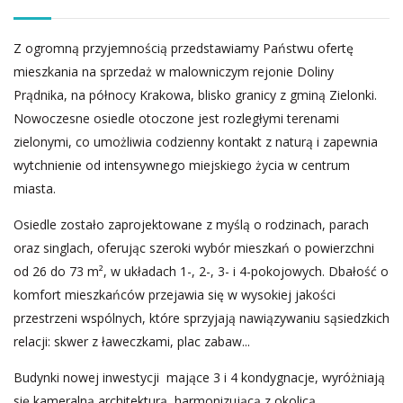
Z ogromną przyjemnością przedstawiamy Państwu ofertę
mieszkania na sprzedaż w malowniczym rejonie Doliny
Prądnika, na północy Krakowa, blisko granicy z gminą Zielonki.
Nowoczesne osiedle otoczone jest rozległymi terenami
zielonymi, co umożliwia codzienny kontakt z naturą i zapewnia
wytchnienie od intensywnego miejskiego życia w centrum
miasta.
Osiedle zostało zaprojektowane z myślą o rodzinach, parach
oraz singlach, oferując szeroki wybór mieszkań o powierzchni
od 26 do 73 m², w układach 1-, 2-, 3- i 4-pokojowych. Dbałość o
komfort mieszkańców przejawia się w wysokiej jakości
przestrzeni wspólnych, które sprzyjają nawiązywaniu sąsiedzkich
relacji: skwer z ławeczkami, plac zabaw...
Budynki nowej inwestycji mające 3 i 4 kondygnacje, wyróżniają
się kameralną architekturą, harmonizującą z okolicą.