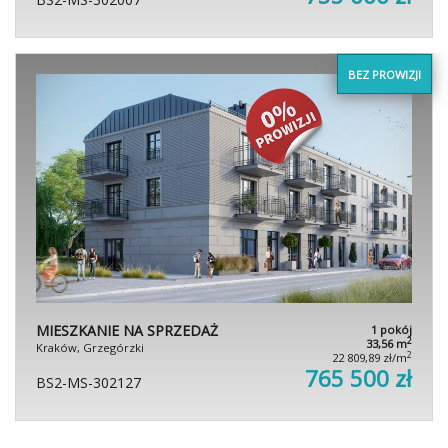
BEZ PROWIZJI
MIESZKANIE NA SPRZEDAŻ
1 pokój
2
33,56 m
Kraków, Grzegórzki
2
22 809,89 zł/m
765 500 zł
BS2-MS-302127