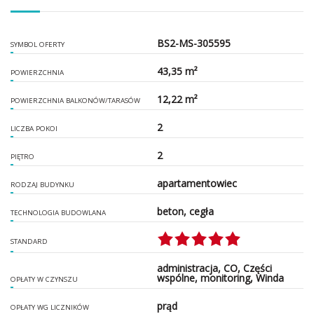
BS2-MS-305595
SYMBOL OFERTY
43,35 m²
POWIERZCHNIA
12,22 m²
POWIERZCHNIA BALKONÓW/TARASÓW
2
LICZBA POKOI
2
PIĘTRO
apartamentowiec
RODZAJ BUDYNKU
beton, cegła
TECHNOLOGIA BUDOWLANA
STANDARD
administracja, CO, Części
wspólne, monitoring, Winda
OPŁATY W CZYNSZU
prąd
OPŁATY WG LICZNIKÓW