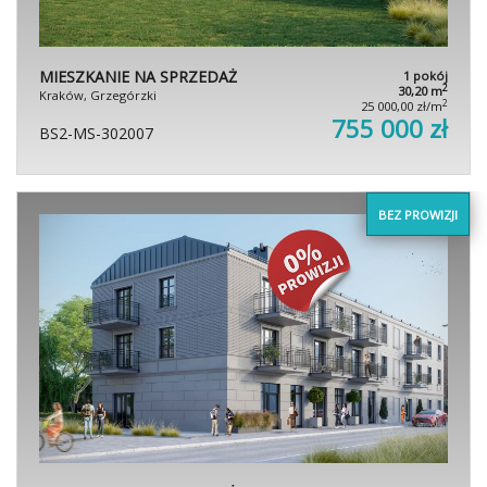
MIESZKANIE NA SPRZEDAŻ
1 pokój
2
30,20 m
Kraków, Grzegórzki
2
25 000,00 zł/m
755 000 zł
BS2-MS-302007
BEZ PROWIZJI