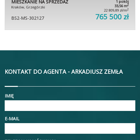
MIESZKANIE NA SPRZEDAŻ
1 pokój
2
33,56 m
Kraków, Grzegórzki
2
22 809,89 zł/m
765 500 zł
BS2-MS-302127
KONTAKT DO AGENTA - ARKADIUSZ ZEMŁA
IMIĘ
E-MAIL