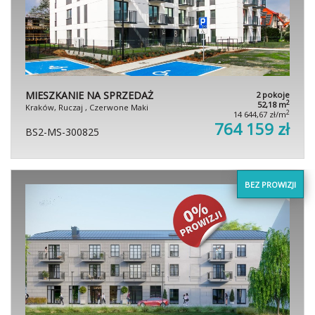
MIESZKANIE NA SPRZEDAŻ
2 pokoje
2
52,18 m
Kraków, Ruczaj , Czerwone Maki
2
14 644,67 zł/m
764 159 zł
BS2-MS-300825
BEZ PROWIZJI