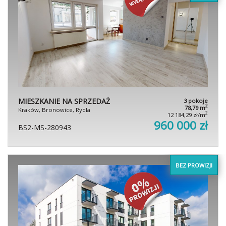
MIESZKANIE NA SPRZEDAŻ
3 pokoje
2
78,79 m
Kraków, Bronowice, Rydla
2
12 184,29 zł/m
960 000 zł
BS2-MS-280943
BEZ PROWIZJI