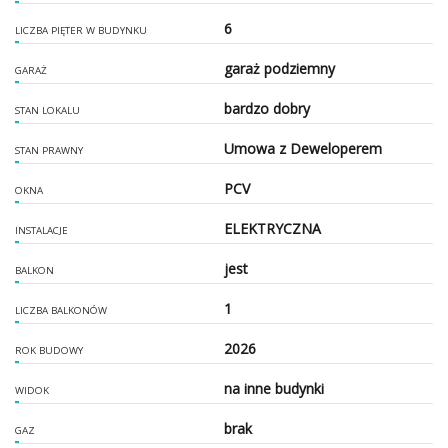
6
LICZBA PIĘTER W BUDYNKU
garaż podziemny
GARAŻ
bardzo dobry
STAN LOKALU
Umowa z Deweloperem
STAN PRAWNY
PCV
OKNA
ELEKTRYCZNA
INSTALACJE
jest
BALKON
1
LICZBA BALKONÓW
2026
ROK BUDOWY
na inne budynki
WIDOK
brak
GAZ