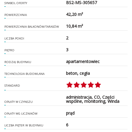
BS2-MS-305657
SYMBOL OFERTY
42,20 m²
POWIERZCHNIA
10,84 m²
POWIERZCHNIA BALKONÓW/TARASÓW
2
LICZBA POKOI
3
PIĘTRO
apartamentowiec
RODZAJ BUDYNKU
beton, cegła
TECHNOLOGIA BUDOWLANA
STANDARD
administracja, CO, Części
wspólne, monitoring, Winda
OPŁATY W CZYNSZU
prąd
OPŁATY WG LICZNIKÓW
6
LICZBA PIĘTER W BUDYNKU