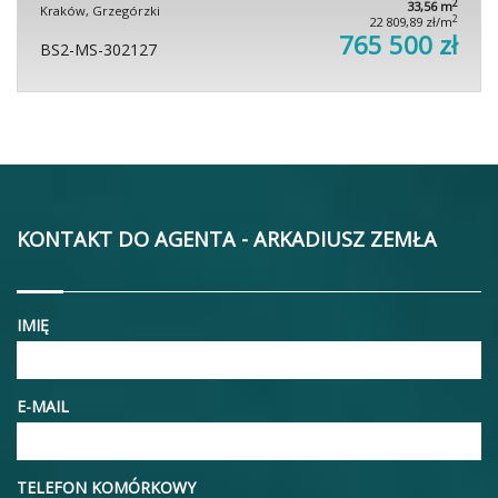
2
33,56 m
Kraków, Grzegórzki
2
22 809,89 zł/m
765 500 zł
BS2-MS-302127
KONTAKT DO AGENTA - ARKADIUSZ ZEMŁA
IMIĘ
E-MAIL
TELEFON KOMÓRKOWY