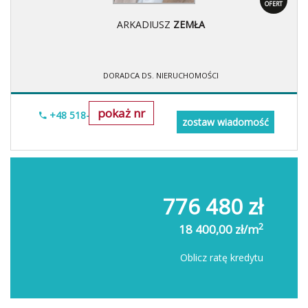
OFERT
ARKADIUSZ
ZEMŁA
DORADCA DS. NIERUCHOMOŚCI
pokaż nr
+48 518-706-552
zostaw wiadomość
776 480 zł
2
18 400,00 zł/m
Oblicz ratę kredytu