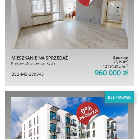
MIESZKANIE NA SPRZEDAŻ
3 pokoje
2
78,79 m
Kraków, Bronowice, Rydla
2
12 184,29 zł/m
960 000 zł
BS2-MS-280943
BEZ PROWIZJI