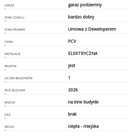
garaż podziemny
GARAŻ
bardzo dobry
STAN LOKALU
Umowa z Deweloperem
STAN PRAWNY
PCV
OKNA
ELEKTRYCZNA
INSTALACJE
jest
BALKON
1
LICZBA BALKONÓW
2026
ROK BUDOWY
na inne budynki
WIDOK
brak
GAZ
ciepła - miejska
WODA