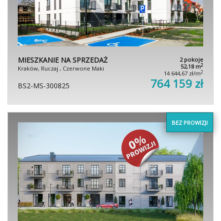
MIESZKANIE NA SPRZEDAŻ
2 pokoje
2
52,18 m
Kraków, Ruczaj , Czerwone Maki
2
14 644,67 zł/m
764 159 zł
BS2-MS-300825
BEZ PROWIZJI