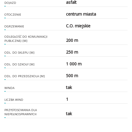
asfalt
DOJAZD
centrum miasta
OTOCZENIE
C.O. miejskie
OGRZEWANIE
ODLEGŁOŚĆ DO KOMUNIKACJI
200 m
PUBLICZNEJ [M]
250 m
ODL. DO SKLEPU [M]
1 000 m
ODL. DO SZKOŁY [M]
500 m
ODL. DO PRZEDSZKOLA [M]
tak
WINDA
1
LICZBA WIND
PRZYSTOSOWANIA DLA
tak
NIEPEŁNOSPRAWNYCH