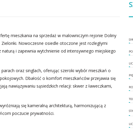
S
ertę mieszkania na sprzedaż w malowniczym rejonie Doliny
SY
ą Zielonki. Nowoczesne osiedle otoczone jest rozległymi
z naturą i zapewnia wytchnienie od intensywnego miejskiego
PO
LI
 parach oraz singlach, oferując szeroki wybór mieszkań o
PI
 4-pokojowych. Dbałość o komfort mieszkańców przejawia się
jają nawiązywaniu sąsiedzkich relacji: skwer z ławeczkami,
RO
TE
wyróżniają się kameralną architekturą, harmonizującą z
ST
ańcom poczucie prywatności.
LI