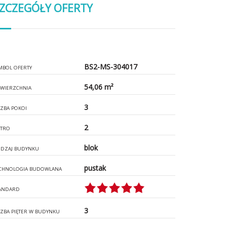
ZCZEGÓŁY OFERTY
BS2-MS-304017
MBOL OFERTY
54,06 m²
WIERZCHNIA
3
CZBA POKOI
2
ĘTRO
blok
DZAJ BUDYNKU
pustak
CHNOLOGIA BUDOWLANA
ANDARD
3
CZBA PIĘTER W BUDYNKU