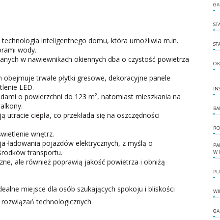
GA
ST
echnologia inteligentnego domu, która umożliwia m.in.
ST
orami wody.
anych w nawiewnikach okiennych dba o czystość powietrza
OK
 obejmuje trwałe płytki gresowe, dekoracyjne panele
lenie LED.
IN
rodami o powierzchni do 123 m², natomiast mieszkania na
alkony.
BA
 utracie ciepła, co przekłada się na oszczędności
RO
ietlenie wnętrz.
cja ładowania pojazdów elektrycznych, z myślą o
PA
środków transportu.
W 
zne, ale również poprawią jakość powietrza i obniżą
PL
ealne miejsce dla osób szukających spokoju i bliskości
WI
rozwiązań technologicznych.
GA