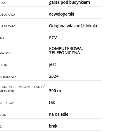
garaż pod budynkiem
RAŻ
deweloperski
AN LOKALU
Odrębna własność lokalu
AN PRAWNY
PCV
NA
KOMPUTEROWA,
TELEFONICZNA
STALACJE
jest
LKON
2024
K BUDOWY
RKING STRZEŻONY (ODLEGŁOŚĆ
300 m
METRACH)
tak
AC ZABAW
na osiedle
DOK
brak
Z