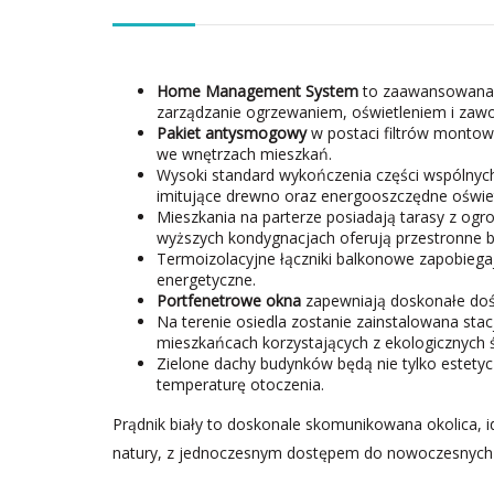
Home Management System
to zaawansowana t
zarządzanie ogrzewaniem, oświetleniem i zaw
Pakiet antysmogowy
w postaci filtrów montow
we wnętrzach mieszkań.
Wysoki standard wykończenia części wspólnych
imitujące drewno oraz energooszczędne oświet
Mieszkania na parterze posiadają tarasy z og
wyższych kondygnacjach oferują przestronne b
Termoizolacyjne łączniki balkonowe zapobiegają
energetyczne.
Portfenetrowe okna
zapewniają doskonałe dośw
Na terenie osiedla zostanie zainstalowana sta
mieszkańcach korzystających z ekologicznych 
Zielone dachy budynków będą nie tylko estetyc
temperaturę otoczenia.
Prądnik biały to doskonale skomunikowana okolica, id
natury, z jednoczesnym dostępem do nowoczesnych 