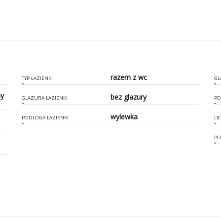
razem z wc
TYP ŁAZIENKI
GL
ny
bez glazury
GLAZURA ŁAZIENKI
PO
wylewka
PODŁOGA ŁAZIENKI
LI
PO