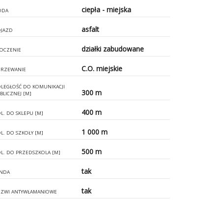
ciepła - miejska
ODA
asfalt
JAZD
działki zabudowane
OCZENIE
C.O. miejskie
RZEWANIE
LEGŁOŚĆ DO KOMUNIKACJI
300 m
BLICZNEJ [M]
400 m
L. DO SKLEPU [M]
1 000 m
L. DO SZKOŁY [M]
500 m
L. DO PRZEDSZKOLA [M]
tak
NDA
tak
ZWI ANTYWŁAMANIOWE