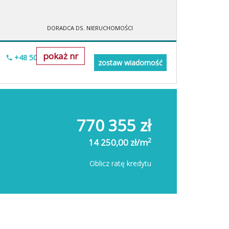
DORADCA DS. NIERUCHOMOŚCI
pokaż nr
+48 505-236-943
zostaw wiadomość
770 355 zł
2
14 250,00 zł/m
Oblicz ratę kredytu