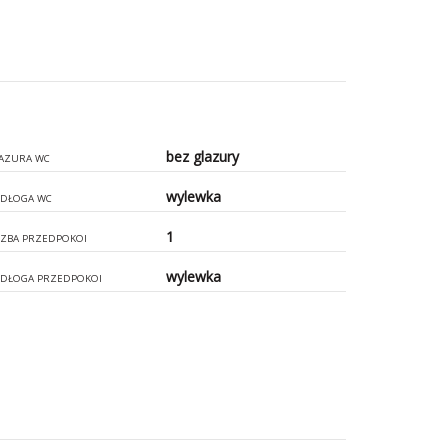
bez glazury
AZURA WC
wylewka
DŁOGA WC
1
CZBA PRZEDPOKOI
wylewka
DŁOGA PRZEDPOKOI