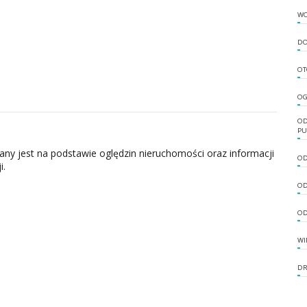
W
DO
OT
OG
OD
PU
zany jest na podstawie oględzin nieruchomości oraz informacji
OD
i.
OD
OD
WI
DR