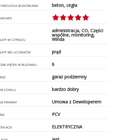
beton, cegła
CHNOLOGIA BUDOWLANA
ANDARD
administracja, CO, Części
wspólne, monitoring,
Winda
ŁATY W CZYNSZU
prąd
ŁATY WG LICZNIKÓW
6
CZBA PIĘTER W BUDYNKU
garaż podziemny
RAŻ
bardzo dobry
AN LOKALU
Umowa z Deweloperem
AN PRAWNY
PCV
NA
ELEKTRYCZNA
STALACJE
jest
LKON