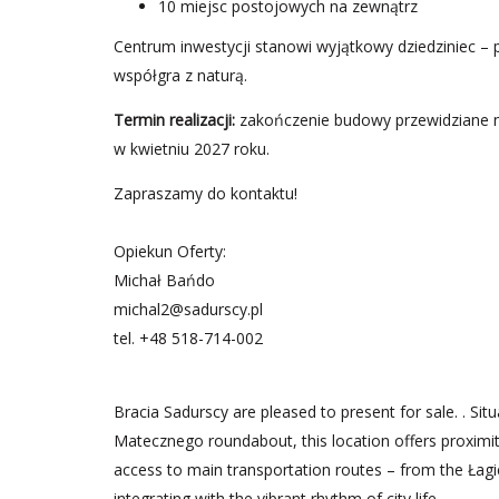
10 miejsc postojowych na zewnątrz
Centrum inwestycji stanowi wyjątkowy dziedziniec – p
współgra z naturą.
Termin realizacji:
zakończenie budowy przewidziane na
w kwietniu 2027 roku.
Zapraszamy do kontaktu!
Opiekun Oferty:
Michał Bańdo
michal2@sadurscy.pl
tel.
+48 518-714-002
Bracia Sadurscy are pleased to present for sale. . S
Matecznego roundabout, this location offers proximity
access to main transportation routes – from the Łag
integrating with the vibrant rhythm of city life.