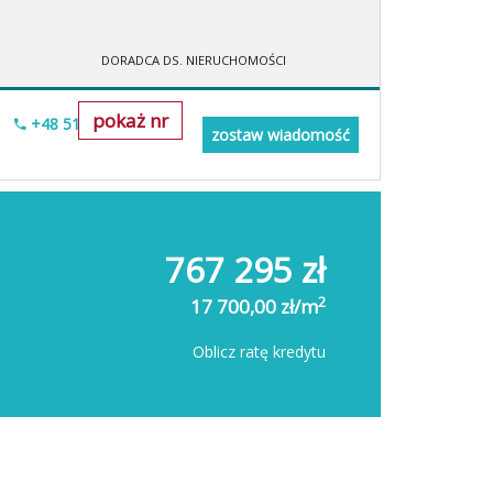
DORADCA DS. NIERUCHOMOŚCI
pokaż nr
+48 518-706-552
zostaw wiadomość
767 295 zł
2
17 700,00 zł/m
Oblicz ratę kredytu