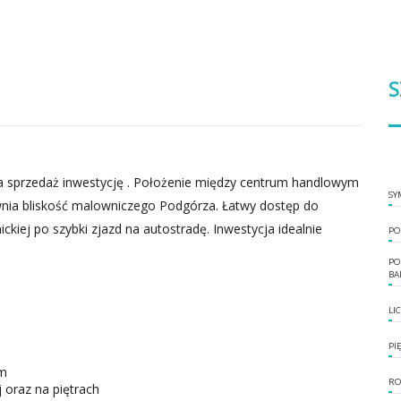
S
 sprzedaż inwestycję . Położenie między centrum handlowym
SY
ia bliskość malowniczego Podgórza. Łatwy dostęp do
ckiej po szybki zjazd na autostradę. Inwestycja idealnie
PO
PO
BA
LI
PI
ym
RO
 oraz na piętrach