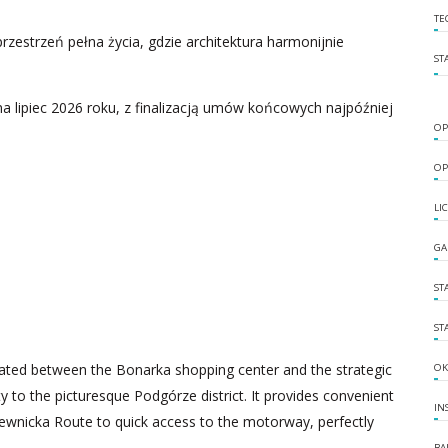
TE
rzestrzeń pełna życia, gdzie architektura harmonijnie
ST
 lipiec 2026 roku, z finalizacją umów końcowych najpóźniej
OP
OP
LI
GA
ST
ST
ituated between the Bonarka shopping center and the strategic
OK
 to the picturesque Podgórze district. It provides convenient
IN
iewnicka Route to quick access to the motorway, perfectly
BA