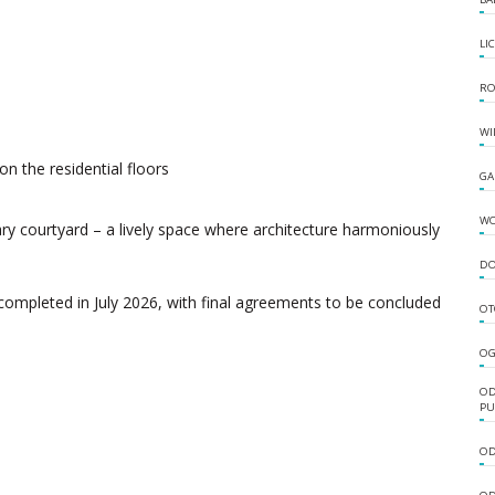
LI
RO
WI
n the residential floors
GA
W
ry courtyard – a lively space where architecture harmoniously
DO
completed in July 2026, with final agreements to be concluded
OT
OG
OD
PU
OD