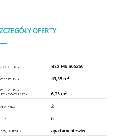
ZCZEGÓŁY OFERTY
BS2-MS-305360
MBOL OFERTY
43,35 m²
WIERZCHNIA
WIERZCHNIA
6,26 m²
LKONÓW/TARASÓW
2
CZBA POKOI
6
ĘTRO
apartamentowiec
DZAJ BUDYNKU