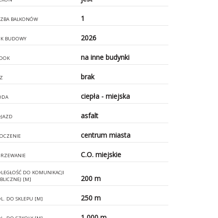
1
CZBA BALKONÓW
2026
K BUDOWY
na inne budynki
DOK
brak
Z
ciepła - miejska
ODA
asfalt
JAZD
centrum miasta
OCZENIE
C.O. miejskie
RZEWANIE
LEGŁOŚĆ DO KOMUNIKACJI
200 m
BLICZNEJ [M]
250 m
L. DO SKLEPU [M]
1 000 m