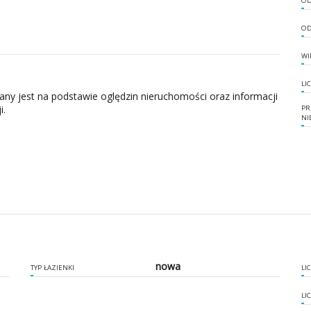
OD
OD
WI
LI
zany jest na podstawie oględzin nieruchomości oraz informacji
i.
PR
NI
nowa
TYP ŁAZIENKI
LI
LI