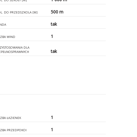
L. DO SZKOŁY [M]
500 m
L. DO PRZEDSZKOLA [M]
tak
NDA
1
CZBA WIND
ZYSTOSOWANIA DLA
tak
EPEŁNOSPRAWNYCH
1
CZBA ŁAZIENEK
1
CZBA PRZEDPOKOI