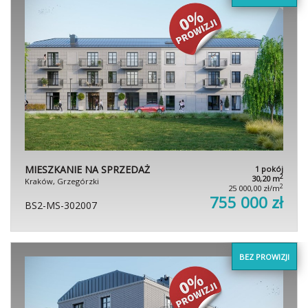
MIESZKANIE NA SPRZEDAŻ
1 pokój
2
30,20 m
Kraków, Grzegórzki
2
25 000,00 zł/m
755 000 zł
BS2-MS-302007
BEZ PROWIZJI