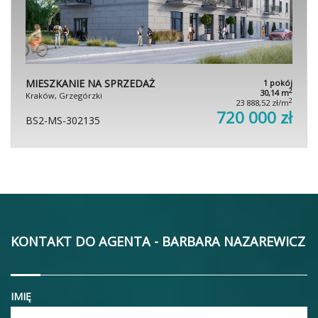
MIESZKANIE NA SPRZEDAŻ
1 pokój
2
30,14 m
Kraków, Grzegórzki
2
23 888,52 zł/m
720 000 zł
BS2-MS-302135
KONTAKT DO AGENTA - BARBARA NAZAREWICZ
IMIĘ