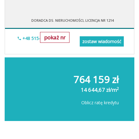
DORADCA DS. NIERUCHOMOŚCI, LICENCJA NR 1214
pokaż nr
+48 515-634-552
zostaw wiadomość
764 159 zł
2
14 644,67 zł/m
Oblicz ratę kredytu