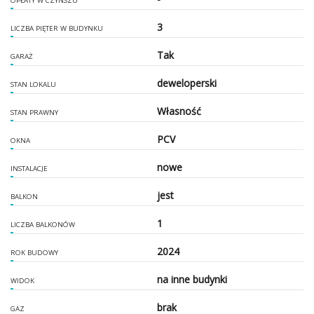
OPŁATY W CZYNSZU
3
LICZBA PIĘTER W BUDYNKU
Tak
GARAŻ
deweloperski
STAN LOKALU
Własność
STAN PRAWNY
PCV
OKNA
nowe
INSTALACJE
jest
BALKON
1
LICZBA BALKONÓW
2024
ROK BUDOWY
na inne budynki
WIDOK
brak
GAZ