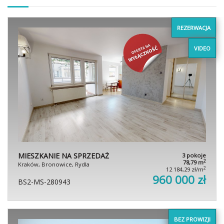
REZERWACJA
VIDEO
MIESZKANIE NA SPRZEDAŻ
3 pokoje
2
78,79 m
Kraków, Bronowice, Rydla
2
12 184,29 zł/m
960 000 zł
BS2-MS-280943
BEZ PROWIZJI