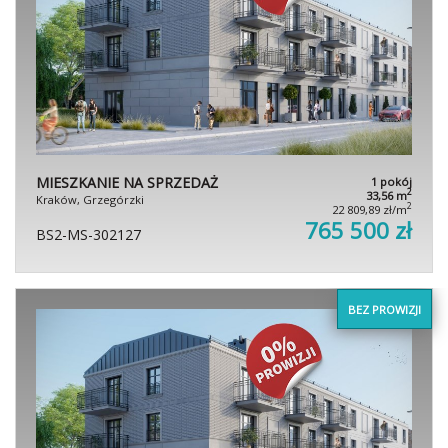
MIESZKANIE NA SPRZEDAŻ
1 pokój
2
33,56 m
Kraków, Grzegórzki
2
22 809,89 zł/m
765 500 zł
BS2-MS-302127
BEZ PROWIZJI