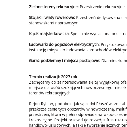
Zielone tereny rekreacyjne:
Przestrzenie rekreacyjne,
Stojaki i wiaty rowerowe:
Przestrzeń dedykowana dla
stanowiskami naprawczymi.
Kącik majsterkowicza:
Specjalnie wydzielona przestrz
Ładowarki do pojazdów elektrycznych:
Przystosowanie
instalację miejsc do ładowania samochodów elektryc
Garaż podziemny i miejsca postojowe:
Dla mieszkańc
Termin realizacji: 2027 rok
Zachęcamy do zainteresowania się tą wyjątkową ofert
miejsce dla osób szukających nowoczesnego mieszka
terenów rekreacyjnych.
Rejon Rybitw, podobnie jak sąsiedni Płaszów, został
przekształcenie tych obszarów w nowoczesną, multifun
przestrzeni, która w pełni odpowiada na współczesn
i rekreacyjne. Projekt przewiduje rozwój infrastrukt
handlowo-usługowych, a także tworzenie licznych te