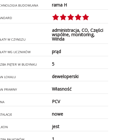
rama H
CHNOLOGIA BUDOWLANA
ANDARD
administracja, CO, Części
wspólne, monitoring,
Winda
ŁATY W CZYNSZU
prąd
ŁATY WG LICZNIKÓW
5
CZBA PIĘTER W BUDYNKU
deweloperski
AN LOKALU
Własność
AN PRAWNY
PCV
NA
nowe
STALACJE
jest
LKON
1
CZBA BALKONÓW