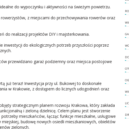
 idealne do wypoczynku i aktywności na świeżym powietrzu.
RO
 rowerzystów, z miejscami do przechowywania rowerów oraz
WI
eń do realizacji projektów DIY i majsterkowania.
GA
 inwestycji do ekologicznych potrzeb przyszłości poprzez
W
znych.
DO
ów przewidziano garaż podziemny oraz miejsca postojowe
OT
OG
ą już teraz! Inwestycja przy ul. Bukowej to doskonałe
nia w Krakowie, z dostępem do licznych udogodnień oraz
WI
LI
 objęty strategicznym planem rozwoju Krakowa, który zakłada
kcjonalną i zieloną dzielnicę. Celem planu jest stworzenie
DR
e potrzeby mieszkańców, łącząc funkcje mieszkalne, usługowe
ury miejskiej, budowę nowych osiedli mieszkaniowych, obiektów
renów zielonych.