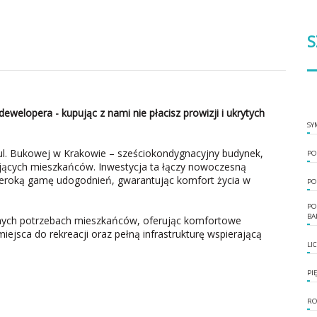
S
dewelopera - kupując z nami nie płacisz prowizji i ukrytych
SY
l. Bukowej w Krakowie – sześciokondygnacyjny budynek,
PO
ających mieszkańców. Inwestycja ta łączy nowoczesną
szeroką gamę udogodnień, gwarantując komfort życia w
PO
PO
BA
dnych potrzebach mieszkańców, oferując komfortowe
ejsca do rekreacji oraz pełną infrastrukturę wspierającą
LI
PI
RO