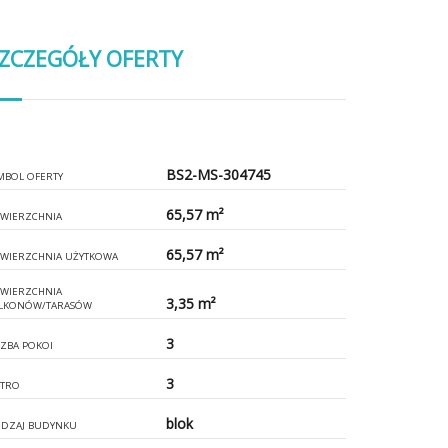
ZCZEGÓŁY OFERTY
BS2-MS-304745
MBOL OFERTY
65,57 m²
WIERZCHNIA
65,57 m²
WIERZCHNIA UŻYTKOWA
WIERZCHNIA
3,35 m²
LKONÓW/TARASÓW
3
CZBA POKOI
3
ĘTRO
blok
DZAJ BUDYNKU