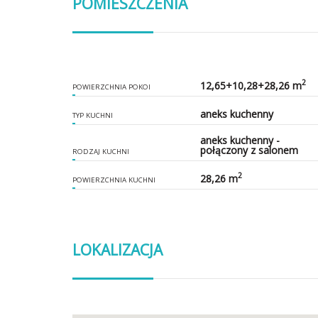
POMIESZCZENIA
2
12,65+10,28+28,26 m
POWIERZCHNIA POKOI
aneks kuchenny
TYP KUCHNI
aneks kuchenny -
połączony z salonem
RODZAJ KUCHNI
2
28,26 m
POWIERZCHNIA KUCHNI
LOKALIZACJA