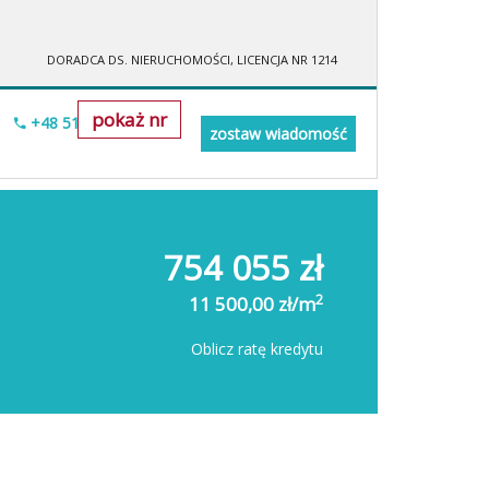
DORADCA DS. NIERUCHOMOŚCI, LICENCJA NR 1214
pokaż nr
+48 515-634-552
zostaw wiadomość
754 055 zł
2
11 500,00 zł/m
Oblicz ratę kredytu