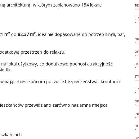
ą architekturą, w którym zaplanowano 154 lokale
TE
ST
81 m²
do
82,37 m²
, idealnie dopasowane do potrzeb singli, par,
OP
odatkową przestrzeń do relaksu.
OP
 na lokal użytkowy, co dodatkowo podnosi atrakcyjność
LI
iedla.
ST
wniając mieszkańcom poczucie bezpieczeństwa i komfortu.
ST
OK
eszkańców przewidziano zarówno naziemne miejsca
IN
BA
eszkańcach
LI