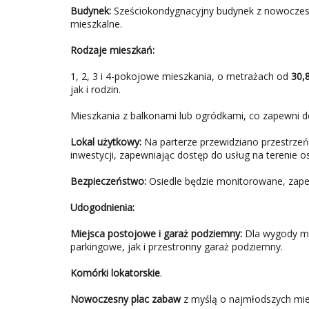
Budynek:
Sześciokondygnacyjny budynek z nowoczesn
mieszkalne.
Rodzaje mieszkań:
1, 2, 3 i 4-pokojowe mieszkania, o metrażach od
30,
jak i rodzin.
Mieszkania z balkonami lub ogródkami, co zapewni d
Lokal użytkowy:
Na parterze przewidziano przestrzeń
inwestycji, zapewniając dostęp do usług na terenie os
Bezpieczeństwo:
Osiedle będzie monitorowane, zape
Udogodnienia:
Miejsca postojowe i garaż podziemny:
Dla wygody mi
parkingowe, jak i przestronny garaż podziemny.
Komórki lokatorskie
.
Nowoczesny plac zabaw
z myślą o najmłodszych mi