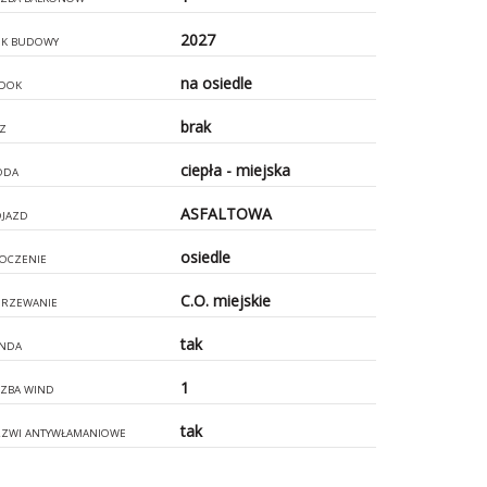
2027
K BUDOWY
na osiedle
DOK
brak
Z
ciepła - miejska
ODA
ASFALTOWA
JAZD
osiedle
OCZENIE
C.O. miejskie
RZEWANIE
tak
NDA
1
CZBA WIND
tak
ZWI ANTYWŁAMANIOWE