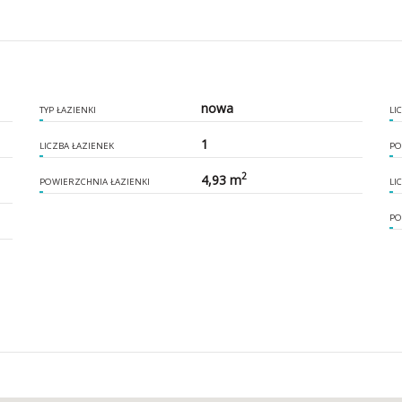
nowa
TYP ŁAZIENKI
LI
1
LICZBA ŁAZIENEK
PO
2
4,93 m
POWIERZCHNIA ŁAZIENKI
LI
PO