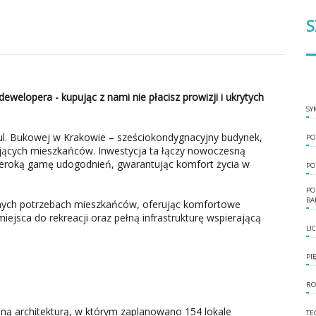
S
dewelopera - kupując z nami nie płacisz prowizji i ukrytych
SY
l. Bukowej w Krakowie – sześciokondygnacyjny budynek,
PO
ających mieszkańców. Inwestycja ta łączy nowoczesną
szeroką gamę udogodnień, gwarantując komfort życia w
PO
PO
BA
dnych potrzebach mieszkańców, oferując komfortowe
ejsca do rekreacji oraz pełną infrastrukturę wspierającą
LI
PI
RO
ą architekturą, w którym zaplanowano 154 lokale
TE