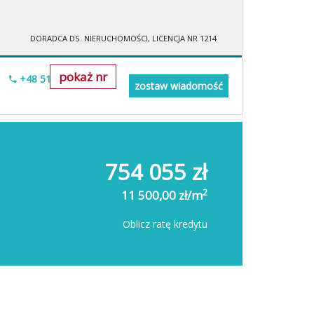
DORADCA DS. NIERUCHOMOŚCI, LICENCJA NR 1214
pokaż nr
+48 515-634-552
zostaw wiadomość
754 055 zł
2
11 500,00 zł/m
Oblicz ratę kredytu