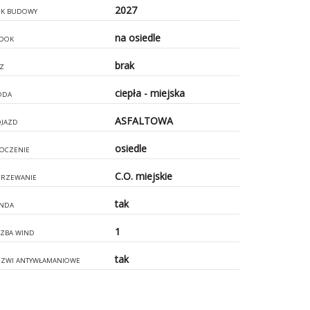
2027
K BUDOWY
na osiedle
DOK
brak
Z
ciepła - miejska
ODA
ASFALTOWA
JAZD
osiedle
OCZENIE
C.O. miejskie
RZEWANIE
tak
NDA
1
CZBA WIND
tak
ZWI ANTYWŁAMANIOWE