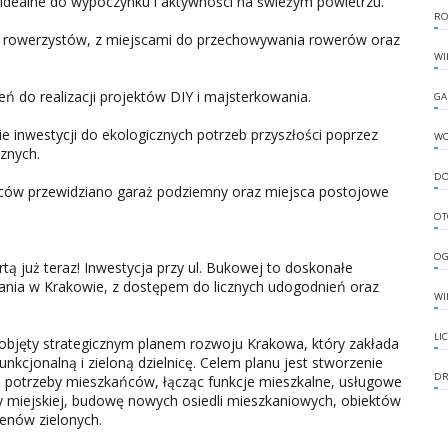
 idealne do wypoczynku i aktywności na świeżym powietrzu.
RO
 rowerzystów, z miejscami do przechowywania rowerów oraz
WI
eń do realizacji projektów DIY i majsterkowania.
GA
 inwestycji do ekologicznych potrzeb przyszłości poprzez
W
znych.
DO
ów przewidziano garaż podziemny oraz miejsca postojowe
OT
OG
ą już teraz! Inwestycja przy ul. Bukowej to doskonałe
nia w Krakowie, z dostępem do licznych udogodnień oraz
WI
LI
 objęty strategicznym planem rozwoju Krakowa, który zakłada
kcjonalną i zieloną dzielnicę. Celem planu jest stworzenie
DR
e potrzeby mieszkańców, łącząc funkcje mieszkalne, usługowe
ury miejskiej, budowę nowych osiedli mieszkaniowych, obiektów
renów zielonych.