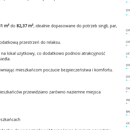
ST
81 m²
do
82,37 m²
, idealnie dopasowane do potrzeb singli, par,
OP
odatkową przestrzeń do relaksu.
OP
 na lokal użytkowy, co dodatkowo podnosi atrakcyjność
LI
iedla.
ST
wniając mieszkańcom poczucie bezpieczeństwa i komfortu.
ST
OK
eszkańców przewidziano zarówno naziemne miejsca
IN
BA
eszkańcach
LI