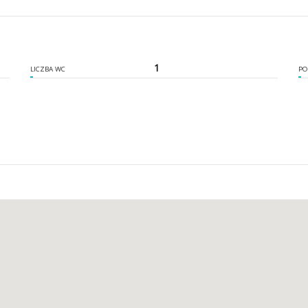
1
LICZBA WC
PO