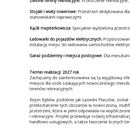
Zielone tereny rekreacyjne:
Przestrzenie rekreacyjne,
Stojaki i wiaty rowerowe:
Przestrzeń dedykowana dla
stanowiskami naprawczymi.
Kącik majsterkowicza:
Specjalnie wydzielona przestrz
Ładowarki do pojazdów elektrycznych:
Przystosowanie
instalację miejsc do ładowania samochodów elektryc
Garaż podziemny i miejsca postojowe:
Dla mieszkańc
Termin realizacji: 2027 rok
Zachęcamy do zainteresowania się tą wyjątkową ofert
miejsce dla osób szukających nowoczesnego mieszka
terenów rekreacyjnych.
Rejon Rybitw, podobnie jak sąsiedni Płaszów, został
przekształcenie tych obszarów w nowoczesną, multifun
przestrzeni, która w pełni odpowiada na współczesn
i rekreacyjne. Projekt przewiduje rozwój infrastrukt
handlowo-usługowych, a także tworzenie licznych te