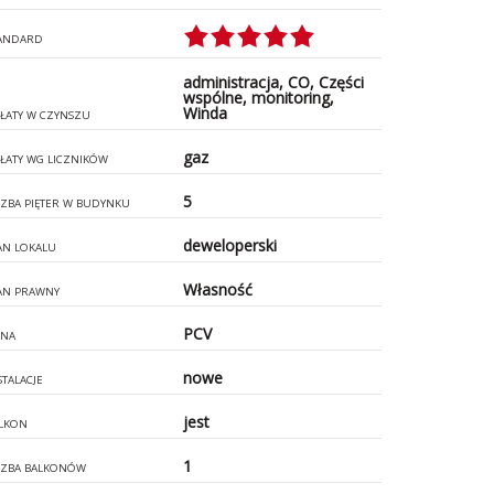
ANDARD
administracja, CO, Części
wspólne, monitoring,
Winda
ŁATY W CZYNSZU
gaz
ŁATY WG LICZNIKÓW
5
CZBA PIĘTER W BUDYNKU
deweloperski
AN LOKALU
Własność
AN PRAWNY
PCV
NA
nowe
STALACJE
jest
LKON
1
CZBA BALKONÓW