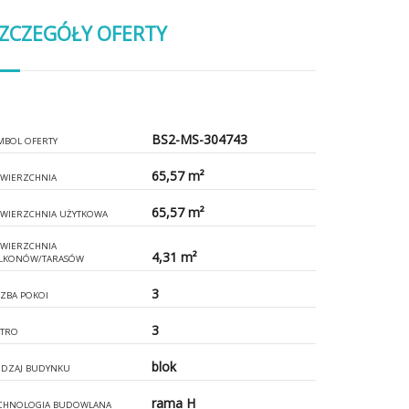
ZCZEGÓŁY OFERTY
BS2-MS-304743
MBOL OFERTY
65,57 m²
WIERZCHNIA
65,57 m²
WIERZCHNIA UŻYTKOWA
WIERZCHNIA
4,31 m²
LKONÓW/TARASÓW
3
CZBA POKOI
3
ĘTRO
blok
DZAJ BUDYNKU
rama H
CHNOLOGIA BUDOWLANA