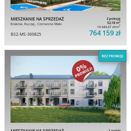
MIESZKANIE NA SPRZEDAŻ
2 pokoje
2
52,18 m
Kraków, Ruczaj , Czerwone Maki
2
14 644,67 zł/m
764 159 zł
BS2-MS-300825
BEZ PROWIZJI
MIESZKANIE NA SPRZEDAŻ
1 pokój