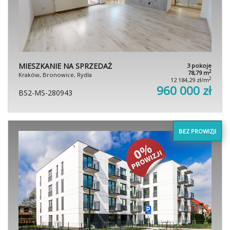
MIESZKANIE NA SPRZEDAŻ
3 pokoje
2
78,79 m
Kraków, Bronowice, Rydla
2
12 184,29 zł/m
960 000 zł
BS2-MS-280943
BEZ PROWIZJI