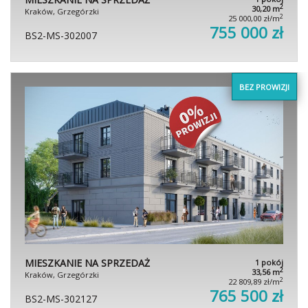
2
30,20 m
Kraków, Grzegórzki
2
25 000,00 zł/m
755 000 zł
BS2-MS-302007
BEZ PROWIZJI
MIESZKANIE NA SPRZEDAŻ
1 pokój
2
33,56 m
Kraków, Grzegórzki
2
22 809,89 zł/m
765 500 zł
BS2-MS-302127