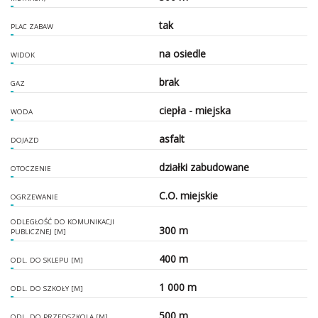
tak
PLAC ZABAW
na osiedle
WIDOK
brak
GAZ
ciepła - miejska
WODA
asfalt
DOJAZD
działki zabudowane
OTOCZENIE
C.O. miejskie
OGRZEWANIE
ODLEGŁOŚĆ DO KOMUNIKACJI
300 m
PUBLICZNEJ [M]
400 m
ODL. DO SKLEPU [M]
1 000 m
ODL. DO SZKOŁY [M]
500 m
ODL. DO PRZEDSZKOLA [M]