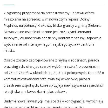
Z ogromną przyjemnością przedstawiamy Państwu ofertę
mieszkania na sprzedaż w malowniczym rejonie Doliny
Prądnika, na północy Krakowa, blisko granicy z gminą Zielonki.
Nowoczesne osiedle otoczone jest rozległymi terenami
zielonymi, co umożliwia codzienny kontakt z naturą i zapewnia
wytchnienie od intensywnego miejskiego życia w centrum
miasta.
Osiedle zostało zaprojektowane z myślą o rodzinach, parach
oraz singlach, oferując szeroki wybór mieszkań o powierzchni
od 26 do 73 m², w układach 1-, 2-, 3- i 4-pokojowych. Dbałość o
komfort mieszkańców przejawia się w wysokiej jakości
przestrzeni wspólnych, które sprzyjają nawiązywaniu sąsiedzkich
relacji: skwer z ławeczkami, plac zabaw...
Budynki nowej inwestycji mające 3 i 4 kondygnacje, wyróżniają
się kameralną architekturą, harmonizującą z okolicą.