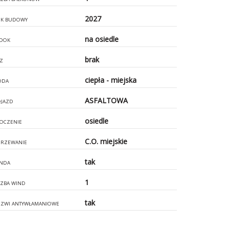
2027
K BUDOWY
na osiedle
DOK
brak
Z
ciepła - miejska
ODA
ASFALTOWA
JAZD
osiedle
OCZENIE
C.O. miejskie
RZEWANIE
tak
NDA
1
CZBA WIND
tak
ZWI ANTYWŁAMANIOWE