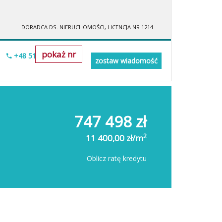
DORADCA DS. NIERUCHOMOŚCI, LICENCJA NR 1214
pokaż nr
+48 515-634-552
zostaw wiadomość
747 498 zł
2
11 400,00 zł/m
Oblicz ratę kredytu