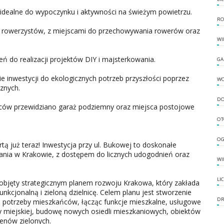
 idealne do wypoczynku i aktywności na świeżym powietrzu.
RO
 rowerzystów, z miejscami do przechowywania rowerów oraz
WI
eń do realizacji projektów DIY i majsterkowania.
GA
 inwestycji do ekologicznych potrzeb przyszłości poprzez
W
znych.
DO
ów przewidziano garaż podziemny oraz miejsca postojowe
OT
OG
ą już teraz! Inwestycja przy ul. Bukowej to doskonałe
nia w Krakowie, z dostępem do licznych udogodnień oraz
WI
LI
 objęty strategicznym planem rozwoju Krakowa, który zakłada
kcjonalną i zieloną dzielnicę. Celem planu jest stworzenie
DR
e potrzeby mieszkańców, łącząc funkcje mieszkalne, usługowe
ury miejskiej, budowę nowych osiedli mieszkaniowych, obiektów
renów zielonych.