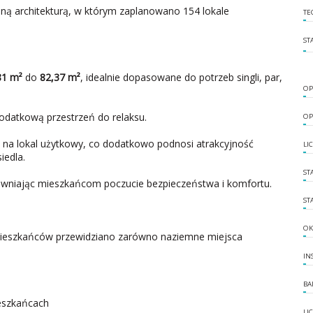
ą architekturą, w którym zaplanowano 154 lokale
TE
ST
81 m²
do
82,37 m²
, idealnie dopasowane do potrzeb singli, par,
OP
odatkową przestrzeń do relaksu.
OP
 na lokal użytkowy, co dodatkowo podnosi atrakcyjność
LI
iedla.
ST
wniając mieszkańcom poczucie bezpieczeństwa i komfortu.
ST
OK
eszkańców przewidziano zarówno naziemne miejsca
IN
BA
eszkańcach
LI