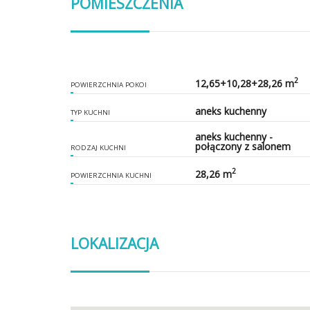
POMIESZCZENIA
2
12,65+10,28+28,26 m
POWIERZCHNIA POKOI
aneks kuchenny
TYP KUCHNI
aneks kuchenny -
połączony z salonem
RODZAJ KUCHNI
2
28,26 m
POWIERZCHNIA KUCHNI
LOKALIZACJA