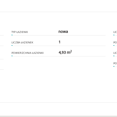
nowa
TYP ŁAZIENKI
LI
1
LICZBA ŁAZIENEK
PO
2
4,93 m
POWIERZCHNIA ŁAZIENKI
LI
PO