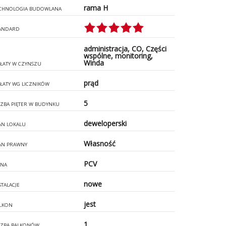
rama H
CHNOLOGIA BUDOWLANA
ANDARD
administracja, CO, Części
wspólne, monitoring,
Winda
ŁATY W CZYNSZU
prąd
ŁATY WG LICZNIKÓW
5
CZBA PIĘTER W BUDYNKU
deweloperski
AN LOKALU
Własność
AN PRAWNY
PCV
NA
nowe
STALACJE
jest
LKON
1
CZBA BALKONÓW