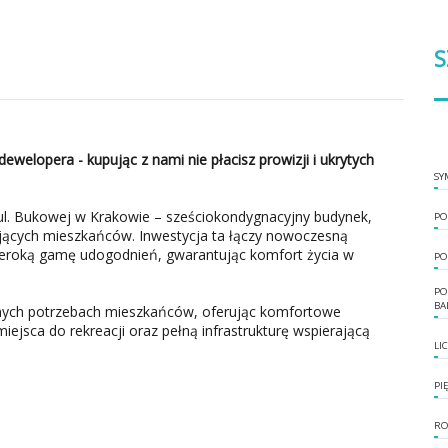
S
dewelopera - kupując z nami nie płacisz prowizji i ukrytych
SY
l. Bukowej w Krakowie – sześciokondygnacyjny budynek,
PO
ających mieszkańców. Inwestycja ta łączy nowoczesną
szeroką gamę udogodnień, gwarantując komfort życia w
PO
PO
BA
dnych potrzebach mieszkańców, oferując komfortowe
ejsca do rekreacji oraz pełną infrastrukturę wspierającą
LI
PI
RO