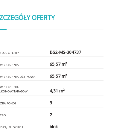
ZCZEGÓŁY OFERTY
BS2-MS-304737
MBOL OFERTY
65,57 m²
WIERZCHNIA
65,57 m²
WIERZCHNIA UŻYTKOWA
WIERZCHNIA
4,31 m²
LKONÓW/TARASÓW
3
CZBA POKOI
2
ĘTRO
blok
DZAJ BUDYNKU