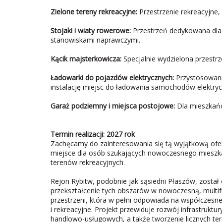
Zielone tereny rekreacyjne:
Przestrzenie rekreacyjne,
Stojaki i wiaty rowerowe:
Przestrzeń dedykowana dla
stanowiskami naprawczymi.
Kącik majsterkowicza:
Specjalnie wydzielona przestrz
Ładowarki do pojazdów elektrycznych:
Przystosowanie
instalację miejsc do ładowania samochodów elektryc
Garaż podziemny i miejsca postojowe:
Dla mieszkańc
Termin realizacji: 2027 rok
Zachęcamy do zainteresowania się tą wyjątkową ofert
miejsce dla osób szukających nowoczesnego mieszka
terenów rekreacyjnych.
Rejon Rybitw, podobnie jak sąsiedni Płaszów, został
przekształcenie tych obszarów w nowoczesną, multifun
przestrzeni, która w pełni odpowiada na współczesn
i rekreacyjne. Projekt przewiduje rozwój infrastrukt
handlowo-usługowych, a także tworzenie licznych te