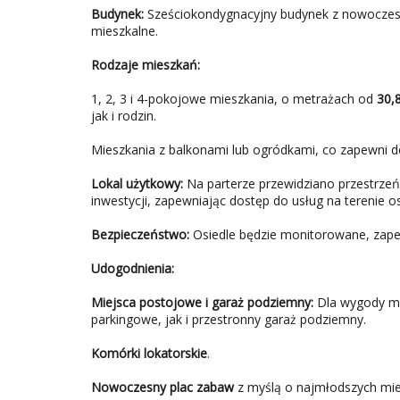
Budynek:
Sześciokondygnacyjny budynek z nowoczesn
mieszkalne.
Rodzaje mieszkań:
1, 2, 3 i 4-pokojowe mieszkania, o metrażach od
30,
jak i rodzin.
Mieszkania z balkonami lub ogródkami, co zapewni d
Lokal użytkowy:
Na parterze przewidziano przestrzeń
inwestycji, zapewniając dostęp do usług na terenie os
Bezpieczeństwo:
Osiedle będzie monitorowane, zape
Udogodnienia:
Miejsca postojowe i garaż podziemny:
Dla wygody mi
parkingowe, jak i przestronny garaż podziemny.
Komórki lokatorskie
.
Nowoczesny plac zabaw
z myślą o najmłodszych mi