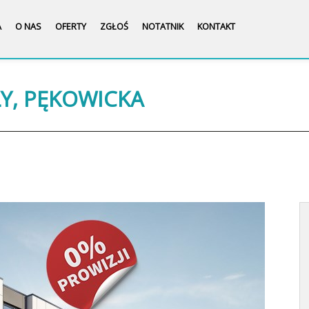
A
O NAS
OFERTY
ZGŁOŚ
NOTATNIK
KONTAKT
ŁY, PĘKOWICKA