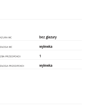
bez glazury
AZURA WC
wylewka
DŁOGA WC
1
CZBA PRZEDPOKOI
wylewka
DŁOGA PRZEDPOKOI