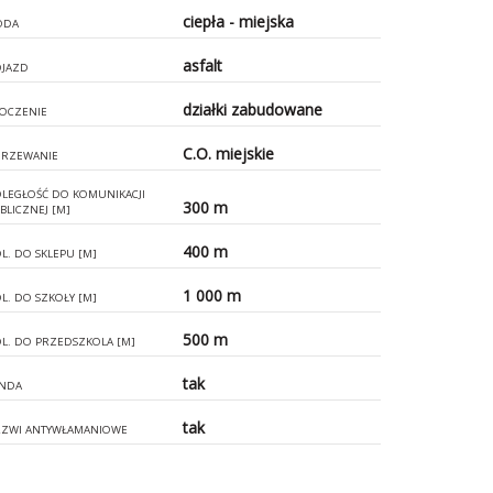
ciepła - miejska
ODA
asfalt
JAZD
działki zabudowane
OCZENIE
C.O. miejskie
RZEWANIE
LEGŁOŚĆ DO KOMUNIKACJI
300 m
BLICZNEJ [M]
400 m
L. DO SKLEPU [M]
1 000 m
L. DO SZKOŁY [M]
500 m
L. DO PRZEDSZKOLA [M]
tak
NDA
tak
ZWI ANTYWŁAMANIOWE