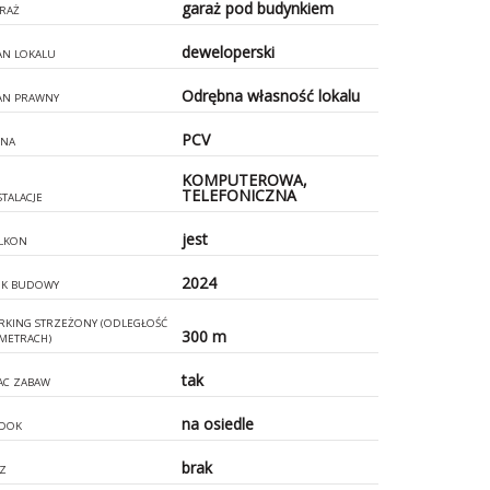
garaż pod budynkiem
RAŻ
deweloperski
AN LOKALU
Odrębna własność lokalu
AN PRAWNY
PCV
NA
KOMPUTEROWA,
TELEFONICZNA
STALACJE
jest
LKON
2024
K BUDOWY
RKING STRZEŻONY (ODLEGŁOŚĆ
300 m
METRACH)
tak
AC ZABAW
na osiedle
DOK
brak
Z