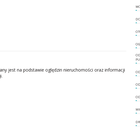
W
DO
OT
OG
OD
PU
zany jest na podstawie oględzin nieruchomości oraz informacji
OD
i.
OD
OD
WI
DR