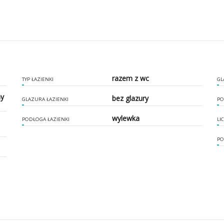
razem z wc
TYP ŁAZIENKI
GL
ny
bez glazury
GLAZURA ŁAZIENKI
PO
wylewka
PODŁOGA ŁAZIENKI
LI
PO