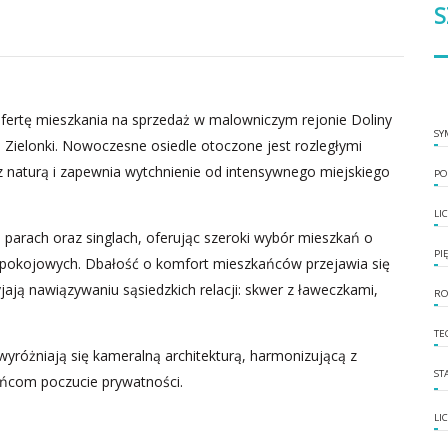
S
ertę mieszkania na sprzedaż w malowniczym rejonie Doliny
SY
ą Zielonki. Nowoczesne osiedle otoczone jest rozległymi
z naturą i zapewnia wytchnienie od intensywnego miejskiego
PO
LI
 parach oraz singlach, oferując szeroki wybór mieszkań o
PI
 4-pokojowych. Dbałość o komfort mieszkańców przejawia się
jają nawiązywaniu sąsiedzkich relacji: skwer z ławeczkami,
RO
TE
wyróżniają się kameralną architekturą, harmonizującą z
ST
ańcom poczucie prywatności.
LI