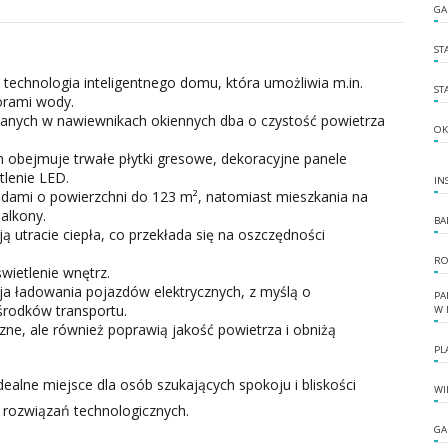
GA
ST
echnologia inteligentnego domu, która umożliwia m.in.
ST
orami wody.
anych w nawiewnikach okiennych dba o czystość powietrza
OK
 obejmuje trwałe płytki gresowe, dekoracyjne panele
lenie LED.
IN
rodami o powierzchni do 123 m², natomiast mieszkania na
alkony.
BA
 utracie ciepła, co przekłada się na oszczędności
RO
ietlenie wnętrz.
cja ładowania pojazdów elektrycznych, z myślą o
PA
środków transportu.
W 
zne, ale również poprawią jakość powietrza i obniżą
PL
ealne miejsce dla osób szukających spokoju i bliskości
WI
rozwiązań technologicznych.
GA