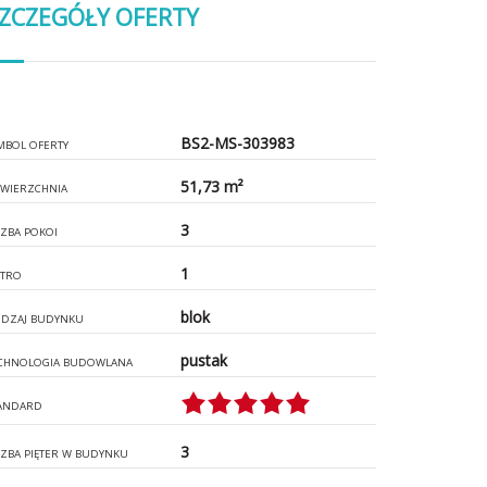
ZCZEGÓŁY OFERTY
BS2-MS-303983
MBOL OFERTY
51,73 m²
WIERZCHNIA
3
CZBA POKOI
1
ĘTRO
blok
DZAJ BUDYNKU
pustak
CHNOLOGIA BUDOWLANA
ANDARD
3
CZBA PIĘTER W BUDYNKU