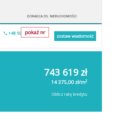
DORADCA DS. NIERUCHOMOŚCI
pokaż nr
+48 505-236-943
zostaw wiadomość
743 619 zł
2
14 375,00 zł/m
Oblicz ratę kredytu