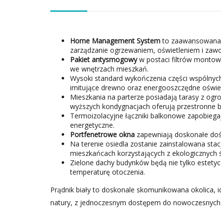
Home Management System
to zaawansowana t
zarządzanie ogrzewaniem, oświetleniem i zaw
Pakiet antysmogowy
w postaci filtrów montow
we wnętrzach mieszkań.
Wysoki standard wykończenia części wspólnych
imitujące drewno oraz energooszczędne oświet
Mieszkania na parterze posiadają tarasy z og
wyższych kondygnacjach oferują przestronne b
Termoizolacyjne łączniki balkonowe zapobiegają
energetyczne.
Portfenetrowe okna
zapewniają doskonałe dośw
Na terenie osiedla zostanie zainstalowana sta
mieszkańcach korzystających z ekologicznych 
Zielone dachy budynków będą nie tylko estetyc
temperaturę otoczenia.
Prądnik biały to doskonale skomunikowana okolica, id
natury, z jednoczesnym dostępem do nowoczesnych 