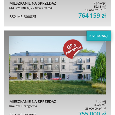
MIESZKANIE NA SPRZEDAŻ
2 pokoje
2
52,18 m
Kraków, Ruczaj , Czerwone Maki
2
14 644,67 zł/m
764 159 zł
BS2-MS-300825
BEZ PROWIZJI
MIESZKANIE NA SPRZEDAŻ
1 pokój
2
30,20 m
Kraków, Grzegórzki
2
25 000,00 zł/m
755 000 zł
BS2-MS-302007