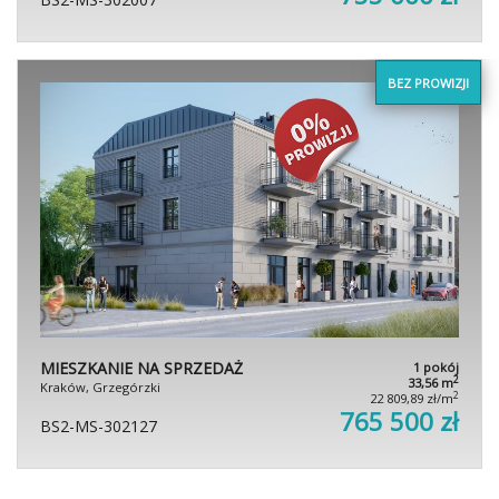
BEZ PROWIZJI
MIESZKANIE NA SPRZEDAŻ
1 pokój
2
33,56 m
Kraków, Grzegórzki
2
22 809,89 zł/m
765 500 zł
BS2-MS-302127