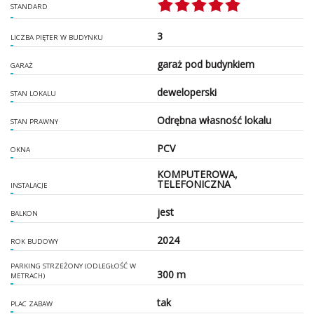
STANDARD
3
LICZBA PIĘTER W BUDYNKU
garaż pod budynkiem
GARAŻ
deweloperski
STAN LOKALU
Odrębna własność lokalu
STAN PRAWNY
PCV
OKNA
KOMPUTEROWA,
TELEFONICZNA
INSTALACJE
jest
BALKON
2024
ROK BUDOWY
PARKING STRZEŻONY (ODLEGŁOŚĆ W
300 m
METRACH)
tak
PLAC ZABAW