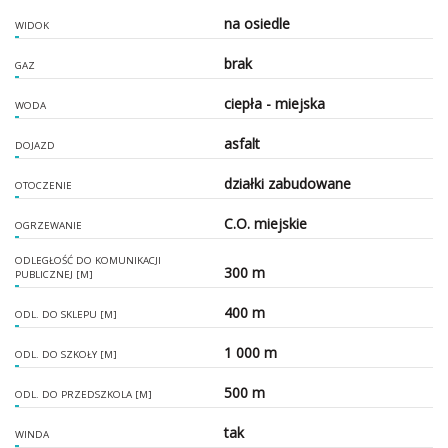
na osiedle
WIDOK
brak
GAZ
ciepła - miejska
WODA
asfalt
DOJAZD
działki zabudowane
OTOCZENIE
C.O. miejskie
OGRZEWANIE
ODLEGŁOŚĆ DO KOMUNIKACJI
300 m
PUBLICZNEJ [M]
400 m
ODL. DO SKLEPU [M]
1 000 m
ODL. DO SZKOŁY [M]
500 m
ODL. DO PRZEDSZKOLA [M]
tak
WINDA