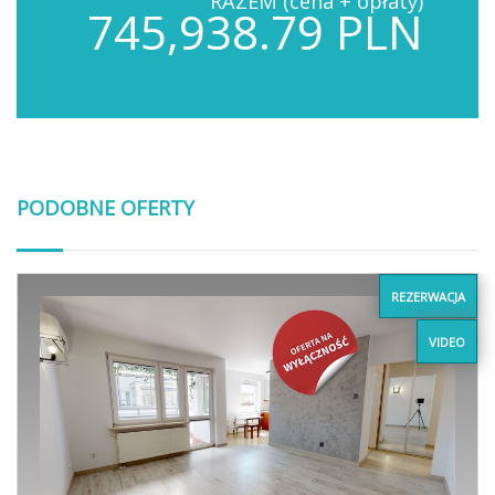
RAZEM (cena + opłaty)
745,938.79 PLN
PODOBNE OFERTY
REZERWACJA
VIDEO