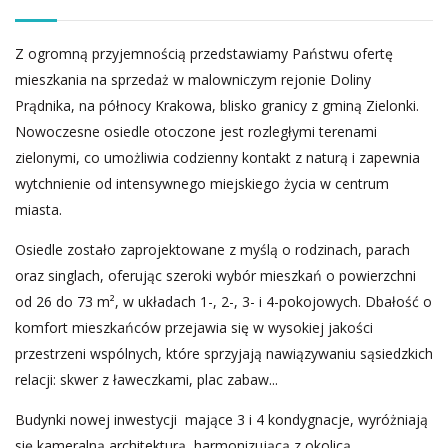
Z ogromną przyjemnością przedstawiamy Państwu ofertę
mieszkania na sprzedaż w malowniczym rejonie Doliny
Prądnika, na północy Krakowa, blisko granicy z gminą Zielonki.
Nowoczesne osiedle otoczone jest rozległymi terenami
zielonymi, co umożliwia codzienny kontakt z naturą i zapewnia
wytchnienie od intensywnego miejskiego życia w centrum
miasta.
Osiedle zostało zaprojektowane z myślą o rodzinach, parach
oraz singlach, oferując szeroki wybór mieszkań o powierzchni
od 26 do 73 m², w układach 1-, 2-, 3- i 4-pokojowych. Dbałość o
komfort mieszkańców przejawia się w wysokiej jakości
przestrzeni wspólnych, które sprzyjają nawiązywaniu sąsiedzkich
relacji: skwer z ławeczkami, plac zabaw...
Budynki nowej inwestycji mające 3 i 4 kondygnacje, wyróżniają
się kameralną architekturą, harmonizującą z okolicą.