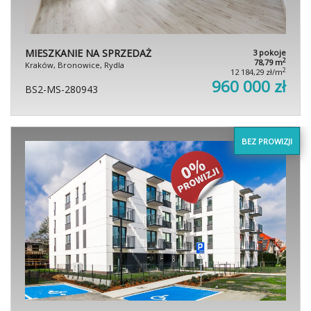
MIESZKANIE NA SPRZEDAŻ
3 pokoje
2
78,79 m
Kraków, Bronowice, Rydla
2
12 184,29 zł/m
960 000 zł
BS2-MS-280943
BEZ PROWIZJI