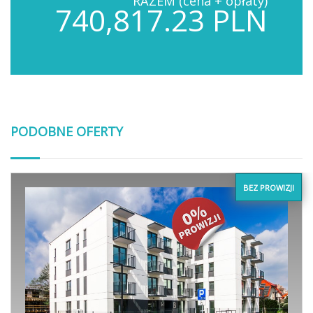
RAZEM (cena + opłaty)
740,817.23 PLN
PODOBNE OFERTY
BEZ PROWIZJI