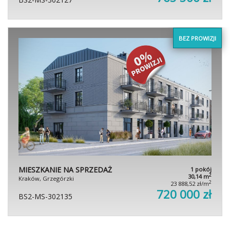
BEZ PROWIZJI
MIESZKANIE NA SPRZEDAŻ
1 pokój
2
30,14 m
Kraków, Grzegórzki
2
23 888,52 zł/m
720 000 zł
BS2-MS-302135