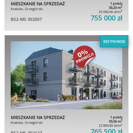
MIESZKANIE NA SPRZEDAŻ
1 pokój
2
30,20 m
Kraków, Grzegórzki
2
25 000,00 zł/m
755 000 zł
BS2-MS-302007
BEZ PROWIZJI
MIESZKANIE NA SPRZEDAŻ
1 pokój
2
33,56 m
Kraków, Grzegórzki
2
22 809,89 zł/m
765 500 zł
BS2-MS-302127