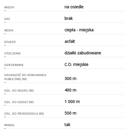
na osiedle
WIDOK
brak
GAZ
ciepła - miejska
WODA
asfalt
DOJAZD
działki zabudowane
OTOCZENIE
C.O. miejskie
OGRZEWANIE
ODLEGŁOŚĆ DO KOMUNIKACJI
300 m
PUBLICZNEJ [M]
400 m
ODL. DO SKLEPU [M]
1 000 m
ODL. DO SZKOŁY [M]
500 m
ODL. DO PRZEDSZKOLA [M]
tak
WINDA