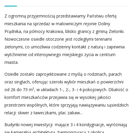
Z ogromną przyjemnością przedstawiamy Państwu ofertę
mieszkania na sprzedaż w malowniczym rejonie Doliny
Prądnika, na północy Krakowa, blisko granicy z gminą Zielonki.
Nowoczesne osiedle otoczone jest rozległymi terenami
zielonymi, co umożliwia codzienny kontakt z naturą i zapewnia
wytchnienie od intensywnego miejskiego życia w centrum
miasta.
Osiedle zostało zaprojektowane z myślą o rodzinach, parach
oraz singlach, oferując szeroki wybór mieszkań o powierzchni
od 26 do 73 m², w układach 1-, 2-, 3- i 4-pokojowych. Dbałość o
komfort mieszkańców przejawia się w wysokiej jakości
przestrzeni wspólnych, które sprzyjają nawiązywaniu sąsiedzkich
relacji: skwer z ławeczkami, plac zabaw...
Budynki nowej inwestycji mające 3 i 4 kondygnacje, wyróżniają
się kameralną architekturą, harmonizującą z okolicą.