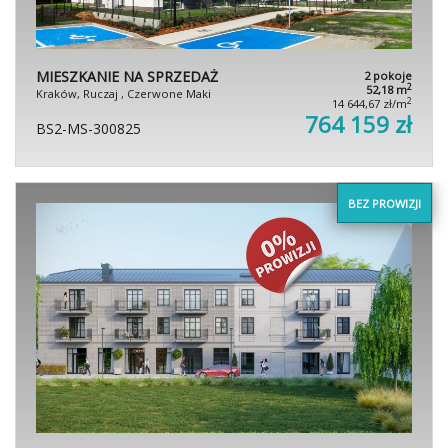
MIESZKANIE NA SPRZEDAŻ
2 pokoje
2
52,18 m
Kraków, Ruczaj , Czerwone Maki
2
14 644,67 zł/m
764 159 zł
BS2-MS-300825
BEZ PROWIZJI