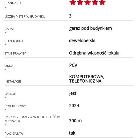
STANDARD
3
LICZBA PIĘTER W BUDYNKU
garaż pod budynkiem
GARAŻ
deweloperski
STAN LOKALU
Odrębna własność lokalu
STAN PRAWNY
PCV
OKNA
KOMPUTEROWA,
TELEFONICZNA
INSTALACJE
jest
BALKON
2024
ROK BUDOWY
PARKING STRZEŻONY (ODLEGŁOŚĆ W
300 m
METRACH)
tak
PLAC ZABAW