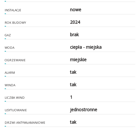
nowe
INSTALACJE
2024
ROK BUDOWY
brak
GAZ
ciepła - miejska
WODA
miejskie
OGRZEWANIE
tak
ALARM
tak
WINDA
1
LICZBA WIND
jednostronne
USYTUOWANIE
tak
DRZWI ANTYWŁAMANIOWE