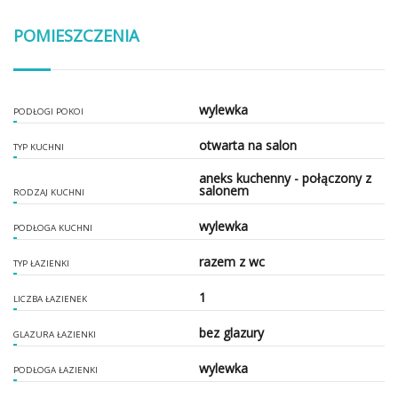
POMIESZCZENIA
wylewka
PODŁOGI POKOI
otwarta na salon
TYP KUCHNI
aneks kuchenny - połączony z
salonem
RODZAJ KUCHNI
wylewka
PODŁOGA KUCHNI
razem z wc
TYP ŁAZIENKI
1
LICZBA ŁAZIENEK
bez glazury
GLAZURA ŁAZIENKI
wylewka
PODŁOGA ŁAZIENKI