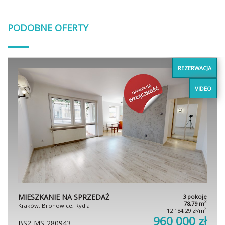
PODOBNE OFERTY
REZERWACJA
VIDEO
MIESZKANIE NA SPRZEDAŻ
3 pokoje
2
78,79 m
Kraków, Bronowice, Rydla
2
12 184,29 zł/m
960 000 zł
BS2-MS-280943