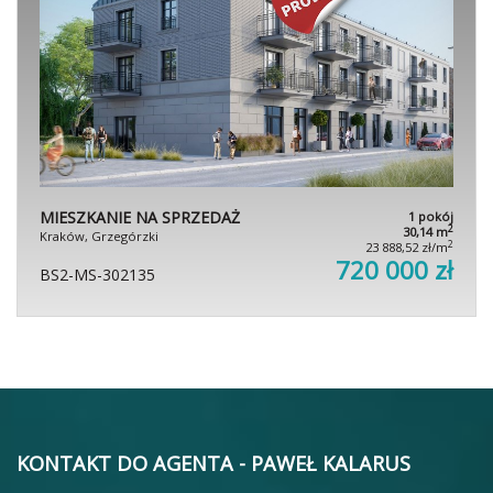
MIESZKANIE NA SPRZEDAŻ
1 pokój
2
30,14 m
Kraków, Grzegórzki
2
23 888,52 zł/m
720 000 zł
BS2-MS-302135
KONTAKT DO AGENTA - PAWEŁ KALARUS