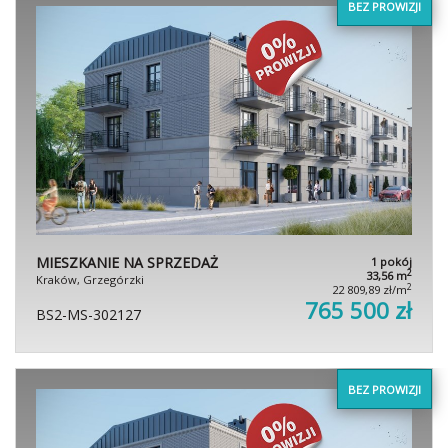
BEZ PROWIZJI
MIESZKANIE NA SPRZEDAŻ
1 pokój
2
33,56 m
Kraków, Grzegórzki
2
22 809,89 zł/m
765 500 zł
BS2-MS-302127
BEZ PROWIZJI