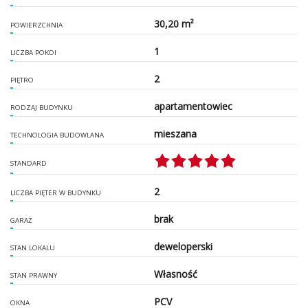
30,20 m²
POWIERZCHNIA
1
LICZBA POKOI
2
PIĘTRO
apartamentowiec
RODZAJ BUDYNKU
mieszana
TECHNOLOGIA BUDOWLANA
STANDARD
2
LICZBA PIĘTER W BUDYNKU
brak
GARAŻ
deweloperski
STAN LOKALU
Własność
STAN PRAWNY
PCV
OKNA