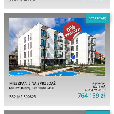
BEZ PROWIZJI
MIESZKANIE NA SPRZEDAŻ
2 pokoje
2
52,18 m
Kraków, Ruczaj , Czerwone Maki
2
14 644,67 zł/m
764 159 zł
BS2-MS-300825