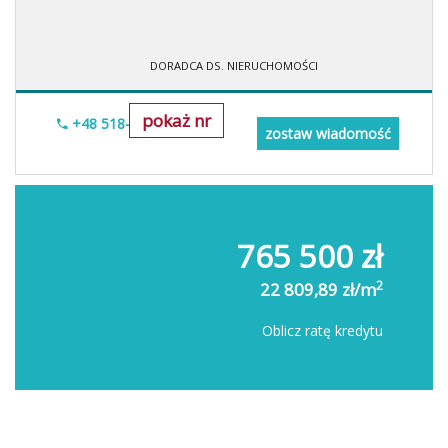
DORADCA DS. NIERUCHOMOŚCI
pokaż nr
+48 518-967-677
zostaw wiadomość
765 500 zł
2
22 809,89 zł/m
Oblicz ratę kredytu