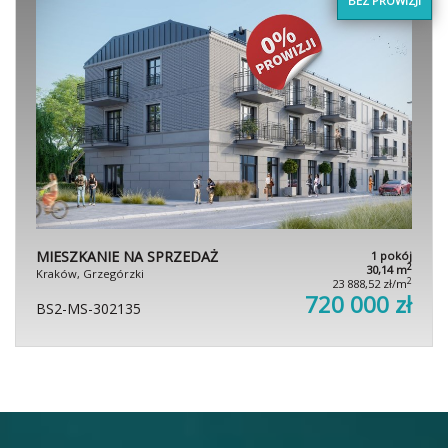
BEZ PROWIZJI
MIESZKANIE NA SPRZEDAŻ
1 pokój
2
30,14 m
Kraków, Grzegórzki
2
23 888,52 zł/m
720 000 zł
BS2-MS-302135