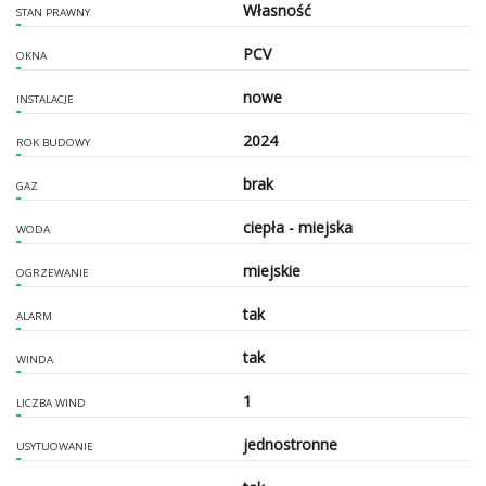
Własność
STAN PRAWNY
PCV
OKNA
nowe
INSTALACJE
2024
ROK BUDOWY
brak
GAZ
ciepła - miejska
WODA
miejskie
OGRZEWANIE
tak
ALARM
tak
WINDA
1
LICZBA WIND
jednostronne
USYTUOWANIE