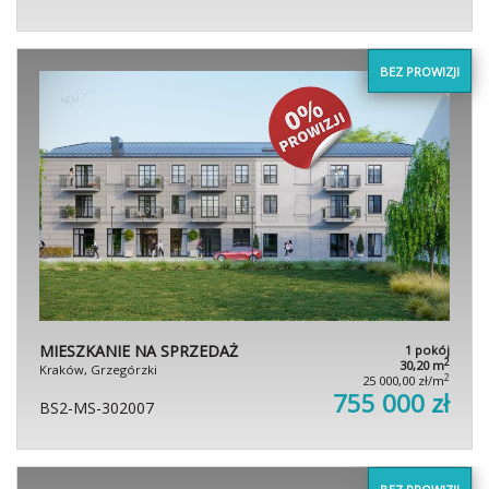
BEZ PROWIZJI
MIESZKANIE NA SPRZEDAŻ
1 pokój
2
30,20 m
Kraków, Grzegórzki
2
25 000,00 zł/m
755 000 zł
BS2-MS-302007