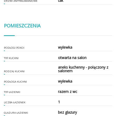
tak
DRZWI ANTYWŁAMANIOWE
POMIESZCZENIA
wylewka
PODŁOGI POKOI
otwarta na salon
TYP KUCHNI
aneks kuchenny - połączony z
salonem
RODZAJ KUCHNI
wylewka
PODŁOGA KUCHNI
razem z wc
TYP ŁAZIENKI
1
LICZBA ŁAZIENEK
bez glazury
GLAZURA ŁAZIENKI