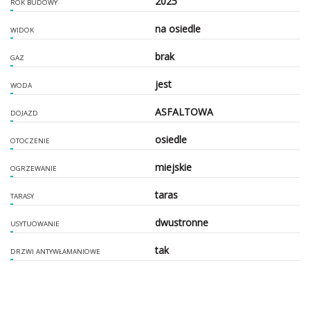
2025
ROK BUDOWY
na osiedle
WIDOK
brak
GAZ
jest
WODA
ASFALTOWA
DOJAZD
osiedle
OTOCZENIE
miejskie
OGRZEWANIE
taras
TARASY
dwustronne
USYTUOWANIE
tak
DRZWI ANTYWŁAMANIOWE