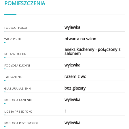
POMIESZCZENIA
wylewka
PODŁOGI POKOI
otwarta na salon
TYP KUCHNI
aneks kuchenny - połączony z
salonem
RODZAJ KUCHNI
wylewka
PODŁOGA KUCHNI
razem z wc
TYP ŁAZIENKI
bez glazury
GLAZURA ŁAZIENKI
wylewka
PODŁOGA ŁAZIENKI
1
LICZBA PRZEDPOKOI
wylewka
PODŁOGA PRZEDPOKOI