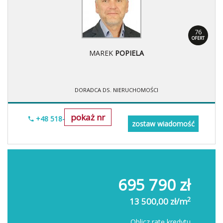
76
OFERT
MAREK
POPIELA
DORADCA DS. NIERUCHOMOŚCI
pokaż nr
+48 518-967-677
zostaw wiadomość
695 790 zł
2
13 500,00 zł/m
Oblicz ratę kredytu