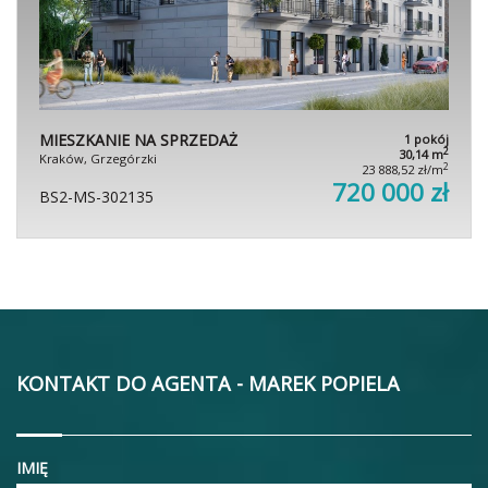
MIESZKANIE NA SPRZEDAŻ
1 pokój
2
30,14 m
Kraków, Grzegórzki
2
23 888,52 zł/m
720 000 zł
BS2-MS-302135
KONTAKT DO AGENTA - MAREK POPIELA
IMIĘ