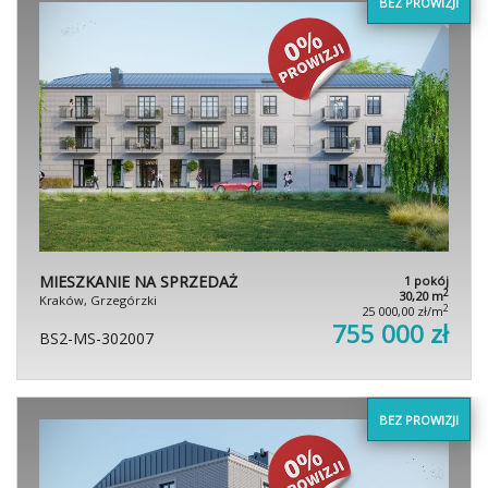
BEZ PROWIZJI
MIESZKANIE NA SPRZEDAŻ
1 pokój
2
30,20 m
Kraków, Grzegórzki
2
25 000,00 zł/m
755 000 zł
BS2-MS-302007
BEZ PROWIZJI