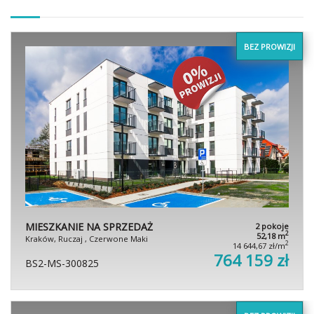
BEZ PROWIZJI
MIESZKANIE NA SPRZEDAŻ
2 pokoje
2
52,18 m
Kraków, Ruczaj , Czerwone Maki
2
14 644,67 zł/m
764 159 zł
BS2-MS-300825