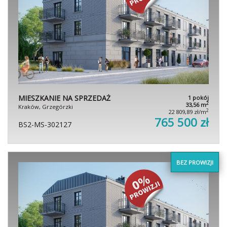
MIESZKANIE NA SPRZEDAŻ
1 pokój
2
33,56 m
Kraków, Grzegórzki
2
22 809,89 zł/m
765 500 zł
BS2-MS-302127
BEZ PROWIZJI