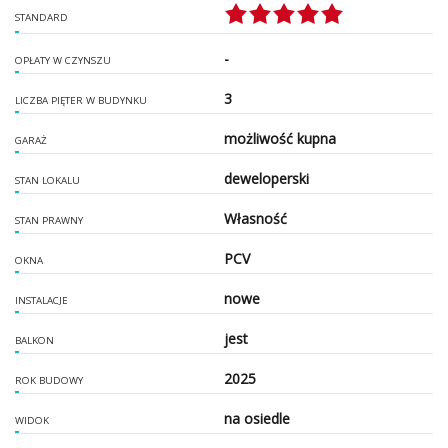
STANDARD
-
OPŁATY W CZYNSZU
3
LICZBA PIĘTER W BUDYNKU
możliwość kupna
GARAŻ
deweloperski
STAN LOKALU
Własność
STAN PRAWNY
PCV
OKNA
nowe
INSTALACJE
jest
BALKON
2025
ROK BUDOWY
na osiedle
WIDOK