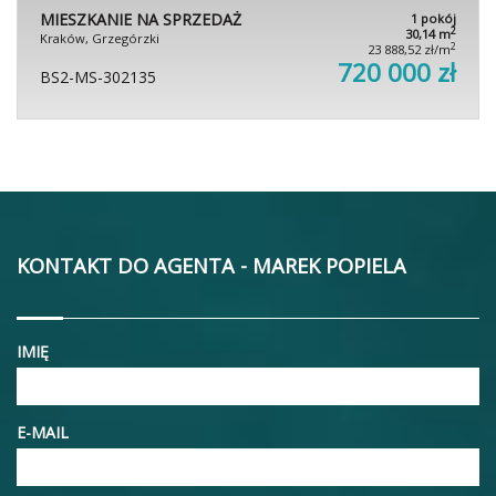
MIESZKANIE NA SPRZEDAŻ
1 pokój
2
30,14 m
Kraków, Grzegórzki
2
23 888,52 zł/m
720 000 zł
BS2-MS-302135
KONTAKT DO AGENTA - MAREK POPIELA
IMIĘ
E-MAIL