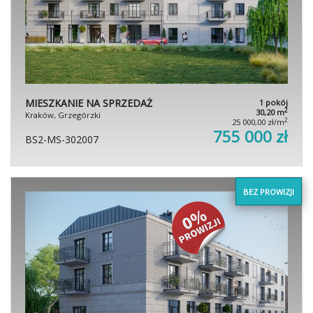
MIESZKANIE NA SPRZEDAŻ
1 pokój
2
30,20 m
Kraków, Grzegórzki
2
25 000,00 zł/m
755 000 zł
BS2-MS-302007
BEZ PROWIZJI