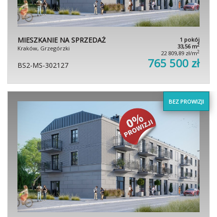
MIESZKANIE NA SPRZEDAŻ
1 pokój
2
33,56 m
Kraków, Grzegórzki
2
22 809,89 zł/m
765 500 zł
BS2-MS-302127
BEZ PROWIZJI