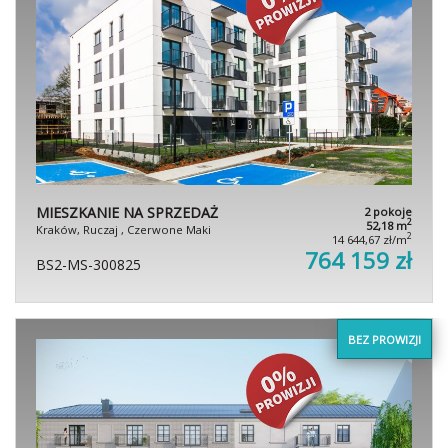
MIESZKANIE NA SPRZEDAŻ
2 pokoje
2
52,18 m
Kraków, Ruczaj , Czerwone Maki
2
14 644,67 zł/m
764 159 zł
BS2-MS-300825
BEZ PROWIZJI