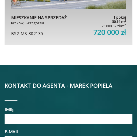
MIESZKANIE NA SPRZEDAŻ
1 pokój
2
30,14 m
Kraków, Grzegórzki
2
23 888,52 zł/m
720 000 zł
BS2-MS-302135
KONTAKT DO AGENTA - MAREK POPIELA
IMIĘ
E-MAIL