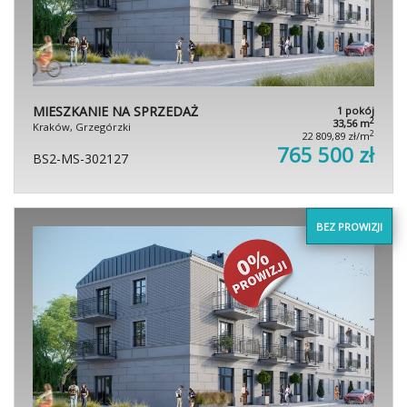
MIESZKANIE NA SPRZEDAŻ
1 pokój
2
33,56 m
Kraków, Grzegórzki
2
22 809,89 zł/m
765 500 zł
BS2-MS-302127
BEZ PROWIZJI