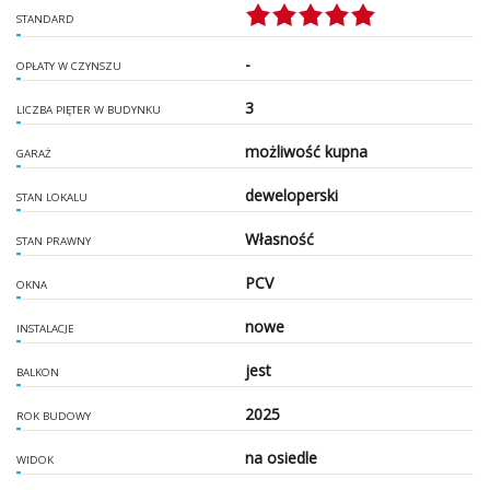
STANDARD
-
OPŁATY W CZYNSZU
3
LICZBA PIĘTER W BUDYNKU
możliwość kupna
GARAŻ
deweloperski
STAN LOKALU
Własność
STAN PRAWNY
PCV
OKNA
nowe
INSTALACJE
jest
BALKON
2025
ROK BUDOWY
na osiedle
WIDOK