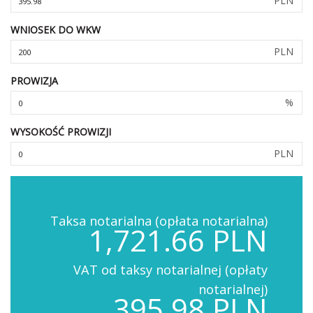
PLN
WNIOSEK DO WKW
PLN
PROWIZJA
%
WYSOKOŚĆ PROWIZJI
PLN
Taksa notarialna (opłata notarialna)
1,721.66 PLN
VAT od taksy notarialnej (opłaty
notarialnej)
395.98 PLN