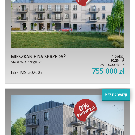
MIESZKANIE NA SPRZEDAŻ
1 pokój
2
30,20 m
Kraków, Grzegórzki
2
25 000,00 zł/m
755 000 zł
BS2-MS-302007
BEZ PROWIZJI