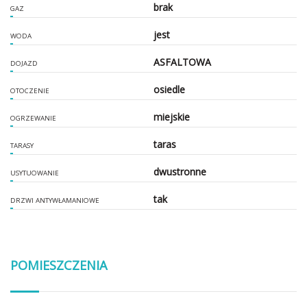
brak
GAZ
jest
WODA
ASFALTOWA
DOJAZD
osiedle
OTOCZENIE
miejskie
OGRZEWANIE
taras
TARASY
dwustronne
USYTUOWANIE
tak
DRZWI ANTYWŁAMANIOWE
POMIESZCZENIA