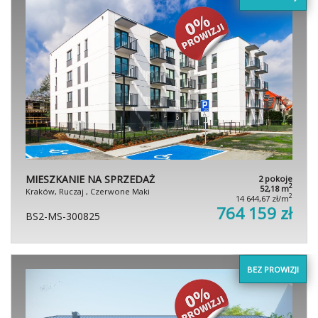
MIESZKANIE NA SPRZEDAŻ
2 pokoje
2
52,18 m
Kraków, Ruczaj , Czerwone Maki
2
14 644,67 zł/m
764 159 zł
BS2-MS-300825
BEZ PROWIZJI