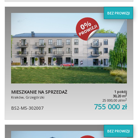
BEZ PROWIZJI
MIESZKANIE NA SPRZEDAŻ
1 pokój
2
30,20 m
Kraków, Grzegórzki
2
25 000,00 zł/m
755 000 zł
BS2-MS-302007
BEZ PROWIZJI