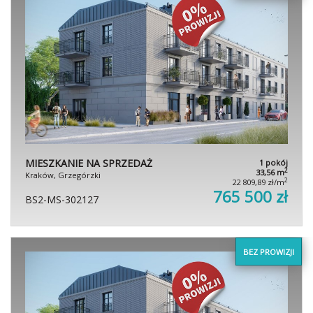
MIESZKANIE NA SPRZEDAŻ
1 pokój
2
33,56 m
Kraków, Grzegórzki
2
22 809,89 zł/m
765 500 zł
BS2-MS-302127
BEZ PROWIZJI