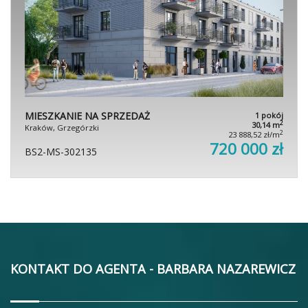
MIESZKANIE NA SPRZEDAŻ
1 pokój
2
30,14 m
Kraków, Grzegórzki
2
23 888,52 zł/m
720 000 zł
BS2-MS-302135
KONTAKT DO AGENTA - BARBARA NAZAREWICZ