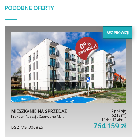
PODOBNE OFERTY
BEZ PROWIZJI
MIESZKANIE NA SPRZEDAŻ
2 pokoje
2
52,18 m
Kraków, Ruczaj , Czerwone Maki
2
14 644,67 zł/m
764 159 zł
BS2-MS-300825