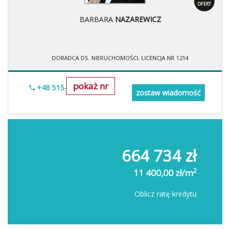
OFERT
BARBARA
NAZAREWICZ
DORADCA DS. NIERUCHOMOŚCI, LICENCJA NR 1214
pokaż nr
+48 515-634-552
zostaw wiadomość
664 734 zł
2
11 400,00 zł/m
Oblicz ratę kredytu