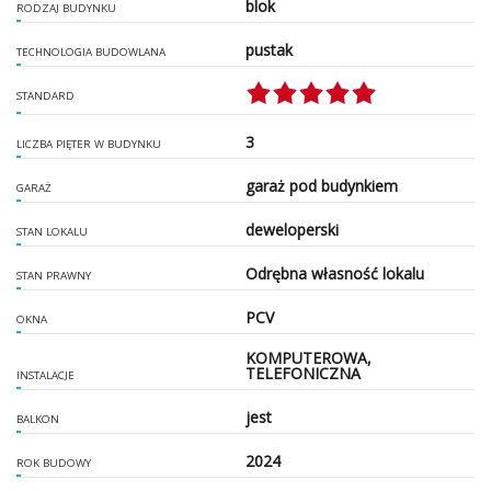
blok
RODZAJ BUDYNKU
pustak
TECHNOLOGIA BUDOWLANA
STANDARD
3
LICZBA PIĘTER W BUDYNKU
garaż pod budynkiem
GARAŻ
deweloperski
STAN LOKALU
Odrębna własność lokalu
STAN PRAWNY
PCV
OKNA
KOMPUTEROWA,
TELEFONICZNA
INSTALACJE
jest
BALKON
2024
ROK BUDOWY