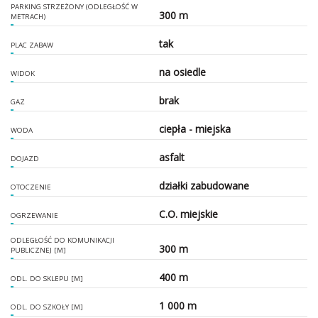
PARKING STRZEŻONY (ODLEGŁOŚĆ W
300 m
METRACH)
tak
PLAC ZABAW
na osiedle
WIDOK
brak
GAZ
ciepła - miejska
WODA
asfalt
DOJAZD
działki zabudowane
OTOCZENIE
C.O. miejskie
OGRZEWANIE
ODLEGŁOŚĆ DO KOMUNIKACJI
300 m
PUBLICZNEJ [M]
400 m
ODL. DO SKLEPU [M]
1 000 m
ODL. DO SZKOŁY [M]