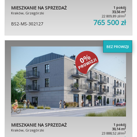
MIESZKANIE NA SPRZEDAŻ
1 pokój
2
33,56 m
Kraków, Grzegórzki
2
22 809,89 zł/m
765 500 zł
BS2-MS-302127
BEZ PROWIZJI
MIESZKANIE NA SPRZEDAŻ
1 pokój
2
30,14 m
Kraków, Grzegórzki
2
23 888,52 zł/m