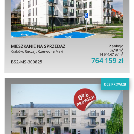
MIESZKANIE NA SPRZEDAŻ
2 pokoje
2
52,18 m
Kraków, Ruczaj , Czerwone Maki
2
14 644,67 zł/m
764 159 zł
BS2-MS-300825
BEZ PROWIZJI