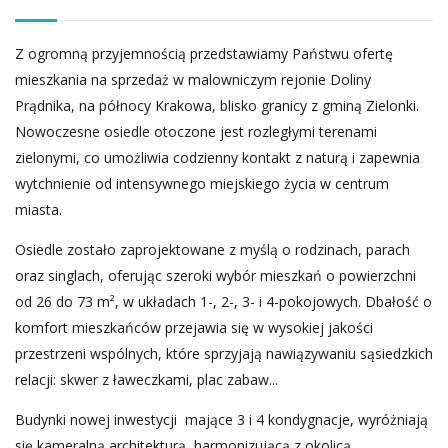
Z ogromną przyjemnością przedstawiamy Państwu ofertę
mieszkania na sprzedaż w malowniczym rejonie Doliny
Prądnika, na północy Krakowa, blisko granicy z gminą Zielonki.
Nowoczesne osiedle otoczone jest rozległymi terenami
zielonymi, co umożliwia codzienny kontakt z naturą i zapewnia
wytchnienie od intensywnego miejskiego życia w centrum
miasta.
Osiedle zostało zaprojektowane z myślą o rodzinach, parach
oraz singlach, oferując szeroki wybór mieszkań o powierzchni
od 26 do 73 m², w układach 1-, 2-, 3- i 4-pokojowych. Dbałość o
komfort mieszkańców przejawia się w wysokiej jakości
przestrzeni wspólnych, które sprzyjają nawiązywaniu sąsiedzkich
relacji: skwer z ławeczkami, plac zabaw...
Budynki nowej inwestycji mające 3 i 4 kondygnacje, wyróżniają
się kameralną architekturą, harmonizującą z okolicą.